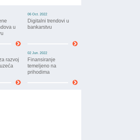
06 Oct. 2022
jene
Digitalni trendovi u
endova u
bankarstvu
vu
02 Jun. 2022
a razvoj
Finansiranje
duzeća
temeljeno na
prihodima