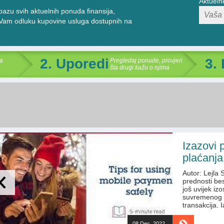
Aktueln
bazu svih aktuelnih ponuda finansija,
ti Vam odluku kupovine usluga dostupnih na
2. Uporedi
3.
a
Pregledaj ponude, provjeri
šta drugi kažu o njima
Izazovi 
plaćanja
Autor: Lejla 
prednosti bes
još uvijek iz
suvremenog n
transakcija.
08 Dec. 2022