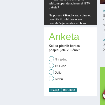
grupacije, koji donosi još povoljnije i...
telekom operatera, internet ili TV
paketa?
2
S
Na portalu
kliker.ba
sada birajte,
poredite i kontaktirajte sve
4
ponuđače jednostavno i brzo.
n
m
Anketa
0
'
Koliko platnih kartica
b
posjedujete Vi lično?
Niti jednu
Tri i više
Dvije
Jednu
Glasaj!
Rezultati!