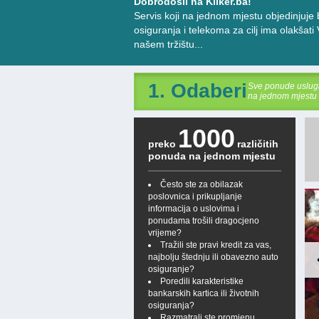
Dobrodošli na Kliker.ba!
Servis koji na jednom mjestu objedinjuje 
osiguranja i telekoma za cilj ima olakša
našem tržištu...
1. Odaberi
Sve ponude uslug
na jednom mjestu
1000
preko
različitih
ponuda na jednom mjestu
Često ste za obilazak
poslovnica i prikupljanje
Sparkasse Bank FIT 4.0 – brzi
informacija o uslovima i
transferi novca širom Evrope uz
ponudama trošili dragocjeno
vrijeme?
minimalne naknade
Tražili ste pravi kredit za vas,
najbolju štednju ili obavezno auto
Sparkasse Bank BiH je uvela FIT 4.0
osiguranje?
(Fast Intragroup Transfer), unaprijeđeni
Poredili karakteristike
interni sistem međunarodnih
bankarskih kartica ili životnih
transfera/plaćanjaunutar banaka članica
osiguranja?
Erste i Steiermaerkische Sparkasse
Razmatrali ste promjenu
 May. 2026