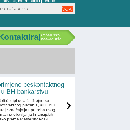
e novosti, informacije i ponude
 Kontaktiraj
Pošalji upit i
ponuda stiže
primjene beskontaktnog
 u BH bankarstvu
Softić, dipl.oec. 1 Brojne su
kontaktnog plaćanja, ali u BiH
ostaje značajnija upotreba ovog
ačina obavljanja finansijskih
 Iako prema MasterIndex BiH...