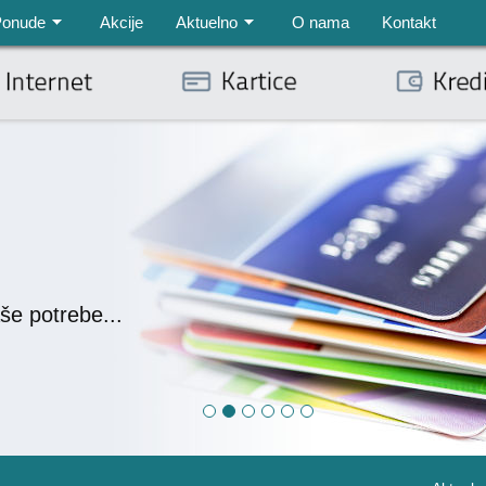
Ponude
Akcije
Aktuelno
O nama
Kontakt
še potrebe...