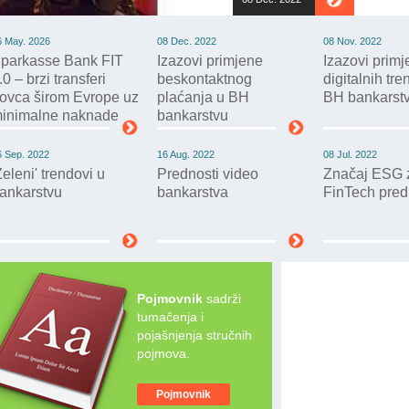
6 May. 2026
08 Dec. 2022
08 Nov. 2022
parkasse Bank FIT
Izazovi primjene
Izazovi prim
.0 – brzi transferi
beskontaktnog
digitalnih tr
ovca širom Evrope uz
plaćanja u BH
BH bankarst
inimalne naknade
bankarstvu
6 Sep. 2022
16 Aug. 2022
08 Jul. 2022
Zeleni' trendovi u
Prednosti video
Značaj ESG z
ankarstvu
bankarstva
FinTech pre
Pojmovnik
sadrži
tumačenja i
pojašnjenja stručnih
pojmova.
Pojmovnik