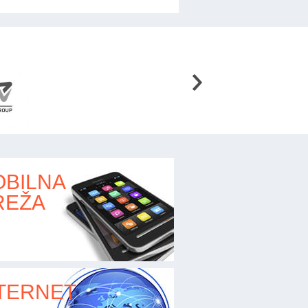
BILNA
REŽA
TERNET