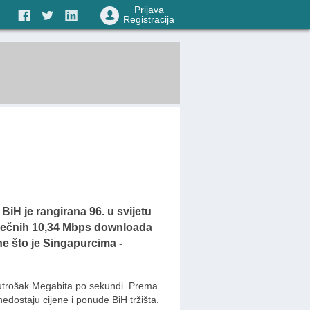
Prijava
Registracija
 BiH je rangirana 96. u svijetu
sječnih 10,34 Mbps downloada
ne što je Singapurcima -
 utrošak Megabita po sekundi. Prema
edostaju cijene i ponude BiH tržišta.