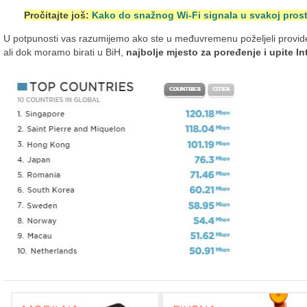
Pročitajte još:
Kako do snažnog Wi-Fi signala u svakoj pros
U potpunosti vas razumijemo ako ste u međuvremenu poželjeli provide
ali dok moramo birati u BiH,
najbolje mjesto za poređenje i upite In