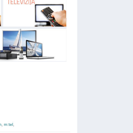
h
,
m:tel
,