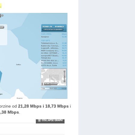
a
.
brzine od
21,28 Mbps i 18,73 Mbps
i
5,38 Mbps
.