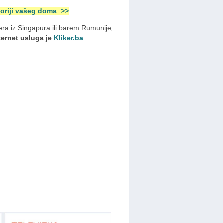
toriji vašeg doma >>
ra iz Singapura ili barem Rumunije,
ternet usluga je
Kliker.ba
.