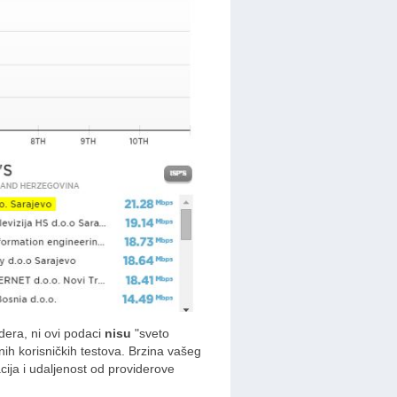
dera, ni ovi podaci
nisu
"sveto
ih korisničkih testova. Brzina vašeg
cija i udaljenost od providerove