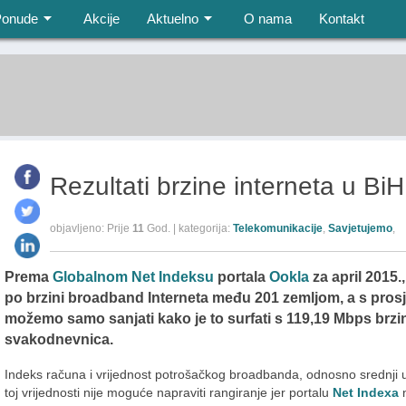
Ponude
Akcije
Aktuelno
O nama
Kontakt
Rezultati brzine interneta u BiH
objavljeno: Prije
11
God. | kategorija:
Telekomunikacije
,
Savjetujemo
,
Prema
Globalnom Net Indeksu
portala
Ookla
za april 2015.,
po brzini broadband Interneta među 201 zemljom, a s pro
možemo samo sanjati kako je to surfati s 119,19 Mbps brzi
svakodnevnica.
Indeks računa i vrijednost potrošačkog broadbanda, odnosno srednji
toj vrijednosti nije moguće napraviti rangiranje jer portalu
Net Indexa
n