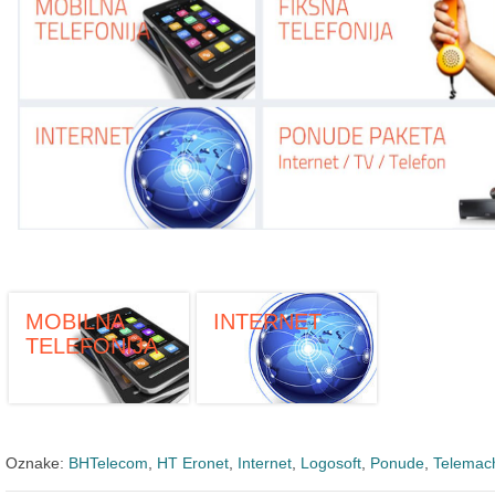
MOBILNA
INTERNET
TELEFONIJA
Oznake:
BHTelecom
,
HT Eronet
,
Internet
,
Logosoft
,
Ponude
,
Telemac