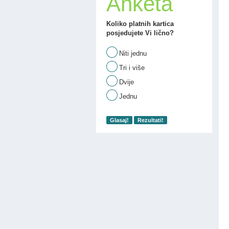
Anketa
Koliko platnih kartica
posjedujete Vi lično?
Niti jednu
Tri i više
Dvije
Jednu
Glasaj!
Rezultati!