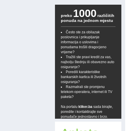
1000
preko
različitih
ponuda na jednom mjestu
Često ste za obilazak
poslovnica i prikupljanje
informacija o uslovima i
ponudama trošili dragocjeno
vrijeme?
Tražili ste pravi kredit za vas,
najbolju štednju ili obavezno auto
osiguranje?
Poredili karakteristike
bankarskih kartica ili životnih
osiguranja?
Razmatrali ste promjenu
telekom operatera, internet ili TV
paketa?
Na portalu
kliker.ba
sada birajte,
poredite i kontaktirajte sve
ponuđače jednostavno i brzo.