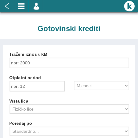
Gotovinski krediti
Traženi iznos
u KM
Otplatni period
Vrsta lica
Poredaj po