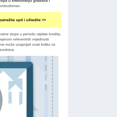
opa u kreditiranju građana i
i ombudsman.
zatražite upit i uštedite >>
matne stope u periodu otplate kredita,
mjenom referentnih vrijednosti
a ne može unaprijed znati koliko će
 sredstva.