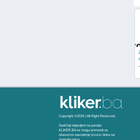
Copyright ©2026 | All Right Reserved.
Sadržaji objavljeni na portalu
KLIKER.BA se mogu prenositi uz
obavezno navođenje izvora i linka na
orginalni tekst.