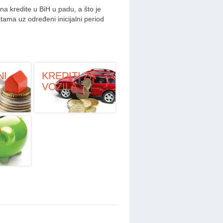
na kredite u BiH u padu, a što je
tama uz određeni inicijalni period
NI
KREDITI ZA
VOZILA
A