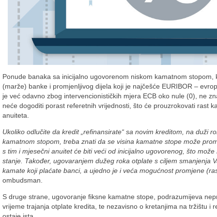
Ponude banaka sa inicijalno ugovorenom niskom kamatnom stopom, koj
(marže) banke i promjenljivog dijela koji je najčešće EURIBOR – evro
je već odavno zbog intervencionističkih mjera ECB oko nule (0), ne z
neće dogoditi porast referetnih vrijednosti, što će prouzrokovati rast k
anuiteta.
Ukoliko odlučite da kredit „refinansirate“ sa novim kreditom, na duži ro
kamatnom stopom, treba znati da se visina kamatne stope može promijen
s tim i mjesečni anuitet će biti veći od inicijalno ugovorenog, što može
stanje. Također, ugovaranjem dužeg roka otplate s ciljem smanjenja 
kamate koji plaćate banci, a ujedno je i veća mogućnost promjene (ra
ombudsman.
S druge strane, ugovoranje fiksne kamatne stope, podrazumijeva nep
vrijeme trajanja otplate kredita, te nezavisno o kretanjima na tržištu i
ostaje ista.