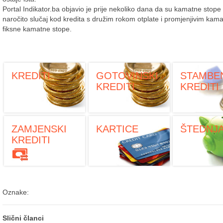
Portal Indikator.ba objavio je prije nekoliko dana da su kamatne stope 
naročito slučaj kod kredita s družim rokom otplate i promjenjivim kama
fiksne kamatne stope.
KREDITI
GOTOVINSKI
STAMBE
KREDITI
KREDITI
ZAMJENSKI
KARTICE
ŠTEDNJ
KREDITI
Oznake:
Slični članci