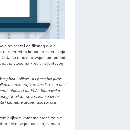
a se sastoji od fiksnog dijela
pska referentna kamatna stopa, koja
nači da se u nekom izvjesnom periodu
amatne stope na kredit i klijentovog
k otplate i nižom, ali promjenljivom
iti u toku otplate kredita, a u vezi
 imati utjecaja na Vaše finansijsko
Vašeg anuiteta povećava se iznos
sta) kamatne stope,
upozorava
romjenjivost kamatne stope za sve
 referentnim vrijednostima, kamata