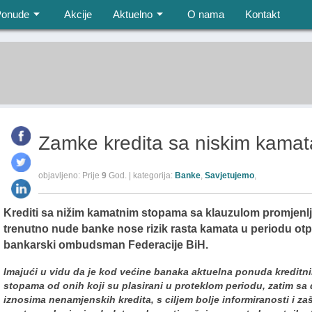
Ponude
Akcije
Aktuelno
O nama
Kontakt
Zamke kredita sa niskim kama
objavljeno: Prije
9
God. | kategorija:
Banke
,
Savjetujemo
,
Krediti sa nižim kamatnim stopama sa klauzulom promjenlj
trenutno nude banke nose rizik rasta kamata u periodu otpl
bankarski ombudsman Federacije BiH.
Imajući u vidu da je kod većine banaka aktuelna ponuda kreditn
stopama od onih koji su plasirani u proteklom periodu, zatim sa
iznosima nenamjenskih kredita, s ciljem bolje informiranosti i zaš