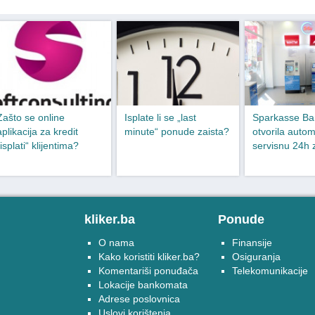
Zašto se online
Isplate li se „last
Sparkasse Ba
aplikacija za kredit
minute“ ponude zaista?
otvorila auto
„isplati“ klijentima?
servisnu 24h 
kliker.ba
Ponude
O nama
Finansije
Kako koristiti kliker.ba?
Osiguranja
Komentariši ponuđača
Telekomunikacije
Lokacije bankomata
Adrese poslovnica
Uslovi korištenja