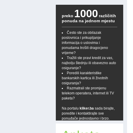
1000
preko
različitih
ponuda na jednom mjestu
Često ste za obilazak
poslovnica i prikupljanje
informacija o uslovima i
ponudama trošili dragocjeno
vrijeme?
Tražili ste pravi kredit za vas,
najbolju štednju ili obavezno auto
osiguranje?
Poredili karakteristike
bankarskih kartica ili životnih
osiguranja?
Razmatrali ste promjenu
telekom operatera, internet ili TV
paketa?
Na portalu
kliker.ba
sada birajte,
poredite i kontaktirajte sve
ponuđače jednostavno i brzo.