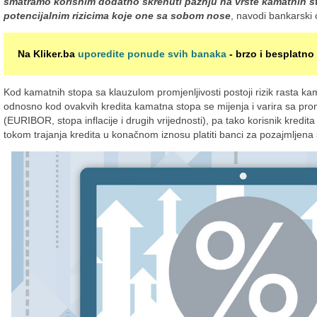
smatramo korisnim dodatno skrenuti pažnju na vrste kamatnih st
potencijalnim rizicima koje one sa sobom nose
, navodi bankarsk
Na Kliker.ba
uporedite ponude svih banaka
- brzo i besplatno 
Kod kamatnih stopa sa klauzulom promjenljivosti postoji rizik rasta ka
odnosno kod ovakvih kredita kamatna stopa se mijenja i varira sa pro
(EURIBOR, stopa inflacije i drugih vrijednosti), pa tako korisnik kredit
tokom trajanja kredita u konačnom iznosu platiti banci za pozajmljena