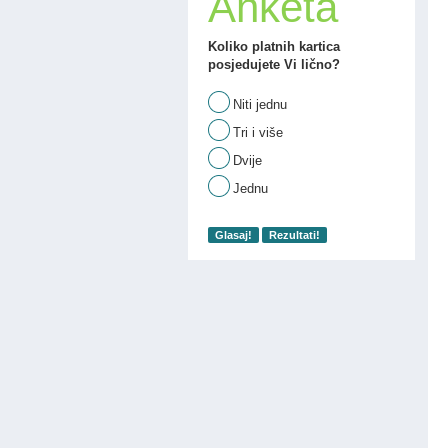
Anketa
Koliko platnih kartica
posjedujete Vi lično?
Niti jednu
Tri i više
Dvije
Jednu
Glasaj!
Rezultati!