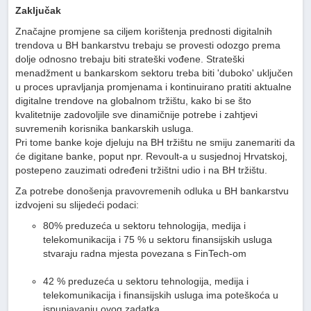
Zaključak
Značajne promjene sa ciljem korištenja prednosti digitalnih
trendova u BH bankarstvu trebaju se provesti odozgo prema
dolje odnosno trebaju biti strateški vođene. Strateški
menadžment u bankarskom sektoru treba biti 'duboko' uključen
u proces upravljanja promjenama i kontinuirano pratiti aktualne
digitalne trendove na globalnom tržištu, kako bi se što
kvalitetnije zadovoljile sve dinamičnije potrebe i zahtjevi
suvremenih korisnika bankarskih usluga.
Pri tome banke koje djeluju na BH tržištu ne smiju zanemariti da
će digitane banke, poput npr. Revoult-a u susjednoj Hrvatskoj,
postepeno zauzimati određeni tržištni udio i na BH tržištu.
Za potrebe donošenja pravovremenih odluka u BH bankarstvu
izdvojeni su slijedeći podaci:
80% preduzeća u sektoru tehnologija, medija i
telekomunikacija i 75 % u sektoru finansijskih usluga
stvaraju radna mjesta povezana s FinTech-om
42 % preduzeća u sektoru tehnologija, medija i
telekomunikacija i finansijskih usluga ima poteškoća u
ispunjavanju ovog zadatka