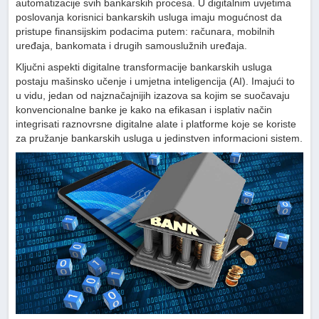
automatizacije svih bankarskih procesa. U digitalnim uvjetima
poslovanja korisnici bankarskih usluga imaju mogućnost da
pristupe finansijskim podacima putem: računara, mobilnih
uređaja, bankomata i drugih samouslužnih uređaja.
Ključni aspekti digitalne transformacije bankarskih usluga
postaju mašinsko učenje i umjetna inteligencija (AI). Imajući to
u vidu, jedan od najznačajnijih izazova sa kojim se suočavaju
konvencionalne banke je kako na efikasan i isplativ način
integrisati raznovrsne digitalne alate i platforme koje se koriste
za pružanje bankarskih usluga u jedinstven informacioni sistem.