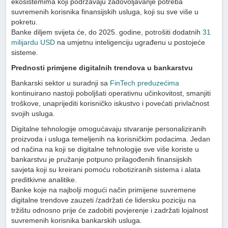
ekosistemima koji podržavaju zadovoljavanje potreba
suvremenih korisnika finansijskih usluga, koji su sve više u
pokretu.
Banke diljem svijeta će, do 2025. godine, potrošiti dodatnih
31
milijardu USD
na umjetnu inteligenciju ugrađenu u postojeće
sisteme.
Prednosti primjene digitalnih trendova u bankarstvu
Bankarski sektor u suradnji sa
FinTech preduzećima
kontinuirano nastoji poboljšati operativnu učinkovitost, smanjiti
troškove, unaprijediti korisničko iskustvo i povećati privlačnost
svojih usluga.
Digitalne tehnologije omogućavaju stvaranje personaliziranih
proizvoda i usluga temeljenih na korisničkim podacima. Jedan
od načina na koji se digitalne tehnologije sve više koriste u
bankarstvu je pružanje potpuno prilagođenih finansijskih
savjeta koji su kreirani pomoću robotiziranih sistema i alata
preditkivne analitike.
Banke koje na najbolji mogući način primijene suvremene
digitalne trendove zauzeti /zadržati će lidersku poziciju na
tržištu odnosno prije će zadobiti povjerenje i zadržati lojalnost
suvremenih korisnika bankarskih usluga.