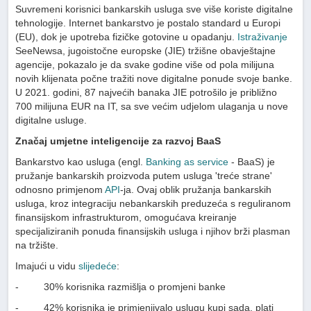
Suvremeni korisnici bankarskih usluga sve više koriste digitalne
tehnologije. Internet bankarstvo je postalo standard u Europi
(EU), dok je upotreba fizičke gotovine u opadanju.
Istraživanje
SeeNewsa, jugoistočne europske (JIE) tržišne obavještajne
agencije, pokazalo je da svake godine više od pola milijuna
novih klijenata počne tražiti nove digitalne ponude svoje banke.
U 2021. godini, 87 najvećih banaka JIE potrošilo je približno
700 milijuna EUR na IT, sa sve većim udjelom ulaganja u nove
digitalne usluge.
Značaj umjetne inteligencije za razvoj BaaS
Bankarstvo kao usluga (engl.
Banking as service
- BaaS) je
pružanje bankarskih proizvoda putem usluga 'treće strane'
odnosno primjenom
API
-ja. Ovaj oblik pružanja bankarskih
usluga, kroz integraciju nebankarskih preduzeća s reguliranom
finansijskom infrastrukturom, omogućava kreiranje
specijaliziranih ponuda finansijskih usluga i njihov brži plasman
na tržište.
Imajući u vidu
slijedeće
:
- 30% korisnika razmišlja o promjeni banke
- 42% korisnika je primjenjivalo uslugu kupi sada, plati