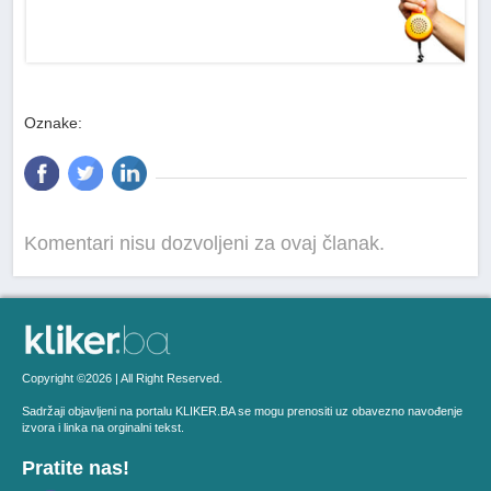
Oznake:
Komentari nisu dozvoljeni za ovaj članak.
Copyright ©2026 | All Right Reserved.
Sadržaji objavljeni na portalu KLIKER.BA se mogu prenositi uz obavezno navođenje
izvora i linka na orginalni tekst.
Pratite nas!