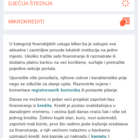
DJEČIJA ŠTEDNJA
MIKROKREDITI
U kategoriji finanskijskih usluga kliker.ba je sakupio sve
aktuelne i zanimljive ponude lokalnih institucija na jedno
mjesto. Ukoliko tražite sebi finansiranje ili razmatrate ili
dodatnu platnu karticu na već korištene, surfajte i pretražite
pojedine sekcije portala.
Uporedite više ponuđača, njihove uslove i karakteristike prije
nego se odlučite za slanje upita. Razmotrite ocjene i
komentare
registrovanih korisnika
ili postavite pitanje.
Danas ne možemo ni jedan veći projekat započeti bez
finansiranja iz
kredita
. Kredit je postao svakidašnjica u
današnjem vremenu, i većina ljudi danas vraća čak i više od
jednog kredita. Želimo kupiti stan, kuću, novi automobil,
započeti mali biznis, prvo što radimo jeste traženje sredstava
za finansiranje, a njih većinom nalazimo u bankama
uzimajući kredit, koji kasnije uz naknadu (
kamatu
)