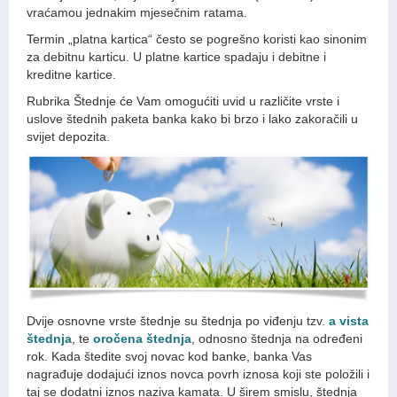
vraćamou jednakim mjesečnim ratama.
Termin „platna kartica“ često se pogrešno koristi kao sinonim
za debitnu karticu. U platne kartice spadaju i debitne i
kreditne kartice.
Rubrika Štednje će Vam omogućiti uvid u različite vrste i
uslove štednih paketa banka kako bi brzo i lako zakoračili u
svijet depozita.
Dvije osnovne vrste štednje su štednja po viđenju tzv.
a vista
štednja
, te
oročena štednja
, odnosno štednja na određeni
rok. Kada štedite svoj novac kod banke, banka Vas
nagrađuje dodajući iznos novca povrh iznosa koji ste položili i
taj se dodatni iznos naziva kamata. U širem smislu, štednja