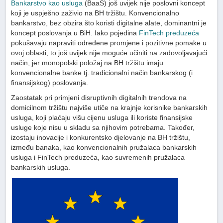
Bankarstvo kao usluga
(BaaS) još uvijek nije poslovni koncept
koji je uspješno zaživio na BH tržištu. Konvencionalno
bankarstvo, bez obzira što koristi digitalne alate, dominantni je
koncept poslovanja u BiH. Iako pojedina
FinTech preduzeća
pokušavaju napraviti određene promjene i pozitivne pomake u
ovoj oblasti, to još uvijek nije moguće učiniti na zadovoljavajući
način, jer monopolski položaj na BH tržištu imaju
konvencionalne banke tj. tradicionalni način bankarskog (i
finansijskog) poslovanja.
Zaostatak pri primjeni disruptivnih digitalnih trendova na
domicilnom tržištu najviše utiče na krajnje korisnike bankarskih
usluga, koji plaćaju višu cijenu usluga ili koriste finansijske
usluge koje nisu u skladu sa njihovim potrebama. Također,
izostaju inovacije i konkurentsko djelovanje na BH tržištu,
između banaka, kao konvencionalnih pružalaca bankarskih
usluga i FinTech preduzeća, kao suvremenih pružalaca
bankarskih usluga.