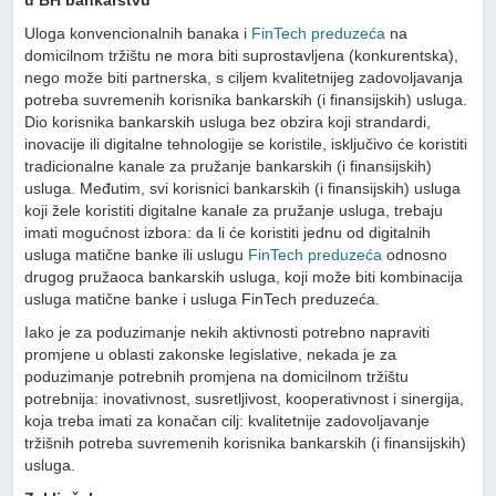
u BH bankarstvu
Uloga konvencionalnih banaka i
FinTech preduzeća
na
domicilnom tržištu ne mora biti suprostavljena (konkurentska),
nego može biti partnerska, s ciljem kvalitetnijeg zadovoljavanja
potreba suvremenih korisnika bankarskih (i finansijskih) usluga.
Dio korisnika bankarskih usluga bez obzira koji strandardi,
inovacije ili digitalne tehnologije se koristile, isključivo će koristiti
tradicionalne kanale za pružanje bankarskih (i finansijskih)
usluga. Međutim, svi korisnici bankarskih (i finansijskih) usluga
koji žele koristiti digitalne kanale za pružanje usluga, trebaju
imati mogućnost izbora: da li će koristiti jednu od digitalnih
usluga matične banke ili uslugu
FinTech preduzeća
odnosno
drugog pružaoca bankarskih usluga, koji može biti kombinacija
usluga matične banke i usluga FinTech preduzeća.
Iako je za poduzimanje nekih aktivnosti potrebno napraviti
promjene u oblasti zakonske legislative, nekada je za
poduzimanje potrebnih promjena na domicilnom tržištu
potrebnija: inovativnost, susretljivost, kooperativnost i sinergija,
koja treba imati za konačan cilj: kvalitetnije zadovoljavanje
tržišnih potreba suvremenih korisnika bankarskih (i finansijskih)
usluga.