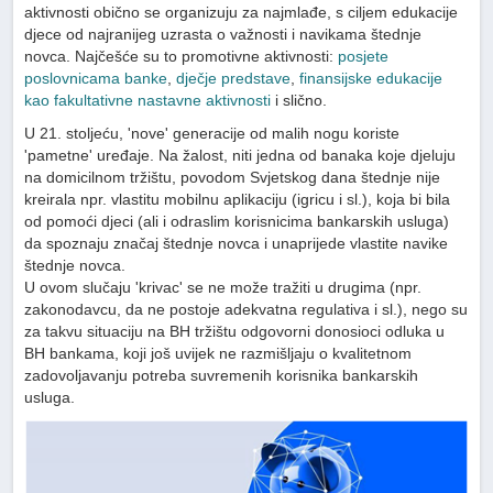
aktivnosti obično se organizuju za najmlađe, s ciljem edukacije
djece od najranijeg uzrasta o važnosti i navikama štednje
novca. Najčešće su to promotivne aktivnosti:
posjete
poslovnicama banke
,
dječje predstave
,
finansijske edukacije
kao fakultativne nastavne aktivnosti
i slično.
U 21. stoljeću, 'nove' generacije od malih nogu koriste
'pametne' uređaje. Na žalost, niti jedna od banaka koje djeluju
na domicilnom tržištu, povodom Svjetskog dana štednje nije
kreirala npr. vlastitu mobilnu aplikaciju (igricu i sl.), koja bi bila
od pomoći djeci (ali i odraslim korisnicima bankarskih usluga)
da spoznaju značaj štednje novca i unaprijede vlastite navike
štednje novca.
U ovom slučaju 'krivac' se ne može tražiti u drugima (npr.
zakonodavcu, da ne postoje adekvatna regulativa i sl.), nego su
za takvu situaciju na BH tržištu odgovorni donosioci odluka u
BH bankama, koji još uvijek ne razmišljaju o kvalitetnom
zadovoljavanju potreba suvremenih korisnika bankarskih
usluga.