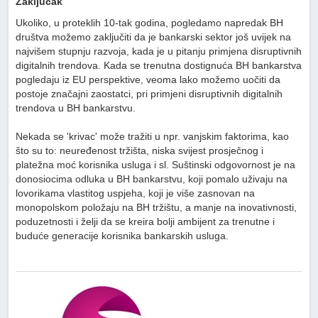
Zaključak
Ukoliko, u proteklih 10-tak godina, pogledamo napredak BH
društva možemo zaključiti da je bankarski sektor još uvijek na
najvišem stupnju razvoja, kada je u pitanju primjena disruptivnih
digitalnih trendova. Kada se trenutna dostignuća BH bankarstva
pogledaju iz EU perspektive, veoma lako možemo uočiti da
postoje značajni zaostatci, pri primjeni disruptivnih digitalnih
trendova u BH bankarstvu.
Nekada se 'krivac' može tražiti u npr. vanjskim faktorima, kao
što su to: neuređenost tržišta, niska svijest prosječnog i
platežna moć korisnika usluga i sl. Suštinski odgovornost je na
donosiocima odluka u BH bankarstvu, koji pomalo uživaju na
lovorikama vlastitog uspjeha, koji je više zasnovan na
monopolskom položaju na BH tržištu, a manje na inovativnosti,
poduzetnosti i želji da se kreira bolji ambijent za trenutne i
buduće generacije korisnika bankarskih usluga.