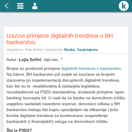
Izazovi primjene digitalnih trendova u BH
bankarstvu
objavljeno: Prije
4
God. | kategorija:
Banke
,
Savjetujemo
,
1
Autor:
Lejla Softić
, dipl.oec.
Brojne su prednosti primjene
digitalnih trendova u bankarstvu
.
Na žalost, BH bankarstvo još uvijek se suočava sa brojnim
izazovima pri impelementaciji disruptivnih digitalnih trendova,
kao što su to: neadekvatna ili zastarjela legislativa,
neusklađenost sa PSD2 standardima, izostanak primjene 'open
banking' koncepta itd. U nadi da će banke na domicilnom tržištu
uspješno savladati navedene izazove, donosioci odluka u BH
bankarstvu trebaju biti trajno opredjeljeni da efikasnije i brže
koriste digitalne trendove za kontinuirano unapređenje
bankarskih (i finansijskih) usluga na domicilnom tržištu.
Šta je PSD2?