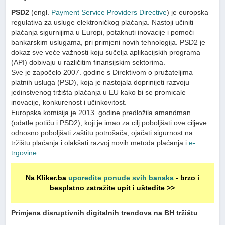
PSD2
(engl.
Payment Service Providers Directive
) je europska
regulativa za usluge elektroničkog plaćanja. Nastoji učiniti
plaćanja sigurnijima u Europi, potaknuti inovacije i pomoći
bankarskim uslugama, pri primjeni novih tehnologija. PSD2 je
dokaz sve veće važnosti koju sučelja aplikacijskih programa
(API) dobivaju u različitim finansijskim sektorima.
Sve je započelo 2007. godine s Direktivom o pružateljima
platnih usluga (PSD), koja je nastojala doprinijeti razvoju
jedinstvenog tržišta plaćanja u EU kako bi se promicale
inovacije, konkurenost i učinkovitost.
Europska komisija je 2013. godine predložila amandman
(odatle potiču i PSD2), koji je imao za cilj poboljšati ove ciljeve
odnosno poboljšati zaštitu potrošača, ojačati sigurnost na
tržištu plaćanja i olakšati razvoj novih metoda plaćanja i
e-
trgovine
.
Na Kliker.ba
uporedite ponude svih banaka
- brzo i
besplatno zatražite upit i uštedite >>
Primjena disruptivnih digitalnih trendova na BH tržištu