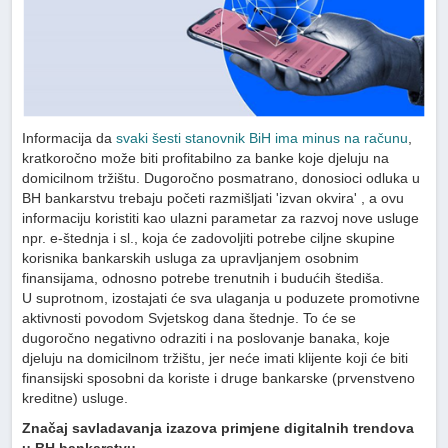
Informacija da
svaki šesti stanovnik BiH ima minus na računu
,
kratkoročno može biti profitabilno za banke koje djeluju na
domicilnom tržištu. Dugoročno posmatrano, donosioci odluka u
BH bankarstvu trebaju početi razmišljati 'izvan okvira' , a ovu
informaciju koristiti kao ulazni parametar za razvoj nove usluge
npr. e-štednja i sl., koja će zadovoljiti potrebe ciljne skupine
korisnika bankarskih usluga za upravljanjem osobnim
finansijama, odnosno potrebe trenutnih i budućih štediša.
U suprotnom, izostajati će sva ulaganja u poduzete promotivne
aktivnosti povodom Svjetskog dana štednje. To će se
dugoročno negativno odraziti i na poslovanje banaka, koje
djeluju na domicilnom tržištu, jer neće imati klijente koji će biti
finansijski sposobni da koriste i druge bankarske (prvenstveno
kreditne) usluge.
Značaj savladavanja izazova primjene digitalnih trendova