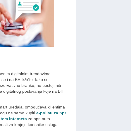
enim digitalnim trendovima.
se i na BH tržište. Iako se
nzervativnu branšu, ne postoji niti
se digitalnog poslovanja koje na BH
smart uređaja, omogućava klijentima
mogu ne samo kupiti
e-polisu za npr.
utem interneta
za npr. auto
osti za krajnje korisnike usluga