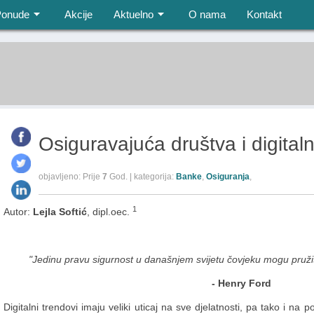
Ponude
Akcije
Aktuelno
O nama
Kontakt
Osiguravajuća društva i digitaln
objavljeno: Prije
7
God. | kategorija:
Banke
,
Osiguranja
,
1
Autor:
Lejla Softić
, dipl.oec.
"Jedinu pravu sigurnost u današnjem svijetu čovjeku mogu pružit
- Henry Ford
Digitalni trendovi imaju veliki uticaj na sve djelatnosti, pa tako i na