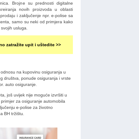
nica. Brojne su prednosti digitalne
reiranja novih proizvoda u oblasti
prodaju i zaključenje npr. e-polise sa
ijenta, samo su neki od primjera kako
 svojih usluga.
no zatražite upit i uštedite >>
 U odnosu na kupovinu osiguranja u
g društva, ponude osiguranja i vrste
npr. auto osiguranje.
a, još uvijek nije moguće izvršiti u
i primjer za osiguranje automobila
ključenju e-polise za životno
a BH tržištu.