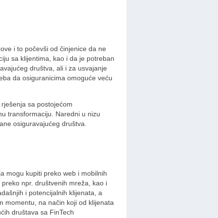
zove i to počevši od činjenice da ne
ciju sa klijentima, kao i da je potreban
vajućeg društva, ali i za usvajanje
ti treba da osiguranicima omoguće veću
 rješenja sa postojećom
lnu transformaciju. Naredni u nizu
trane osiguravajućeg društva.
ja mogu kupiti preko web i mobilnih
a preko npr. društvenih mreža, kao i
ašnjih i potencijalnih klijenata, a
m momentu, na način koji od klijenata
ućih društava sa FinTech