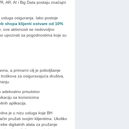
R, AR, AI i Big Data postaju značajni
je usluga osiguranja. Iako postoje
b shopa klijenti ostvare od 10%
, ove aktivnosti se nedovoljno
vatno upoznati sa pogodnostima koje su
vna, a primarni cilj je poboljšanje
 troškova za osiguravajuća društva,
ranju.
 adekvatno prisutstvo
ikaciju sa korisnicima
lnih aplikacija.
jedna je u nizu usluga koje BH
čin pružati svojim klijentima. Ukoliko
rebe digitalnih alata za pružanje