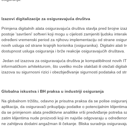
Izazovi digitalizacije za osiguravajuća društva
Primjena digitalnih alata osiguravajuća društva stavlja pred brojne iza
postoje 'savršeni' softveri koji mogu u cijelosti zamjeniti ljudsku interak
određeni vremenski period za njihovu implementaciju od strane osigura
novih usluga od strane krajnjih korisnika (osiguranika). Digitalni ala
dostupnost usluga osiguranja i brže reakcije osiguravajućih društava.
Jedan od izazova za osiguravajuća društva je kompatibilnost novih IT
informatičkom arhitekturom, što uveliko može olakšati ili otežati digita
izazova su sigurnosni rizici i obezbjeđivanje sigurnosti podataka od s
Globalna iskustva i BH praksa u industriji osiguranja
Na globalnom tržištu, odavno je prisutna praksa da se polise osiguran
aplikacija, da osiguravači prikupljaju podatke o potencijalnim klijentim
da se primjenom alata prediktivne analitike vrši predviđanje potreba sad
zatim klijentima nude proizvodi koji im najviše odgovaraju u određeno
ne zahtijeva dodatni angažman ili čekanje. Bliska suradnja osiguravaj