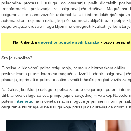
prilagodbe procesa i usluga, do otvaranja prvih digitalnih poslov
transformacije poslovanja za osiguravajuća društva. Mogućnost k
osiguranja npr. samovozećih automobila, ali i internetskih rješenja za 
automatskom ocjenom rizika, koja će se moći zaključiti uz e-potpis kl
osiguravajuća društva mogu klijentima omogućiti kvalitetnije korištenje
Na Kliker.ba
uporedite ponude svih banaka
- brzo i besplat
Šta je e-polisa?
E-polisa je“klasična“ polisa osiguranja, samo u elektronskom obliku.
poslovnicama putem interneta moguće je izvršiti odabir: osiguravajuće
plaćanja, isprintati e-polisu, a zatim izvršiti tehnički pregled vozila za 
Na žalost, korištenje usluge e-polise za auto osiguranje, putem internet
BiH, ali ove usluge se već primjenjuju u susjednoj Hrvatskoj. Naveden
putem
interneta
, na istovjetan način moguće je primjeniti i pri npr. za
osiguranje i/ili druge vrste usluga koje pružaju osiguravajuća društva n