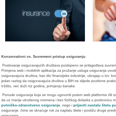
Konzervativni vs. Suvremeni pristup osiguranju
Poslovanje osiguravajućih društava postepeno se prilagođava suvrem
Primjena web i mobilnih aplikacija za pružanje usluga osiguranja uvodi 
osiguravajuća društva, kao dio finansijske industrije, ubrajaju u tzv. ko
jedan razlog da osiguravajuća društva u BiH ne slijede pozitivne prak
tržištu, već duži niz godina, primjenju banake.
Ponude osiguranja koja se mogu ugovoriti putem web platforme i/ili 
da uz manje utrošenog vremena i bez fizičkog dolaska u poslovnicu 
putničko-zdravstveno osiguranje
, nego i
prijaviti nastalu štetu p
osiguranje. čime se skraćuje rok za naplatu štete i postižu druge predn
osiguranja.