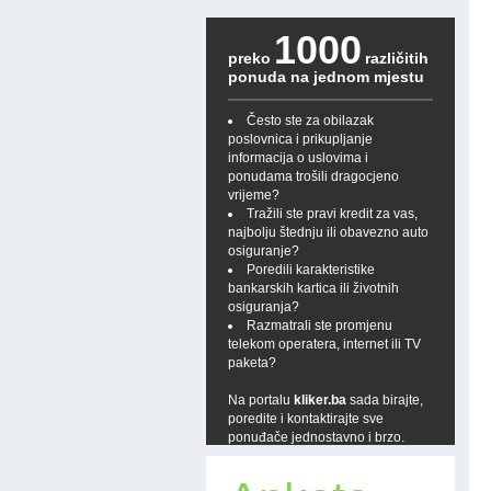
1000
preko
različitih
ponuda na jednom mjestu
Često ste za obilazak
poslovnica i prikupljanje
informacija o uslovima i
ponudama trošili dragocjeno
vrijeme?
Tražili ste pravi kredit za vas,
najbolju štednju ili obavezno auto
osiguranje?
Poredili karakteristike
bankarskih kartica ili životnih
osiguranja?
Razmatrali ste promjenu
telekom operatera, internet ili TV
paketa?
Na portalu
kliker.ba
sada birajte,
poredite i kontaktirajte sve
ponuđače jednostavno i brzo.