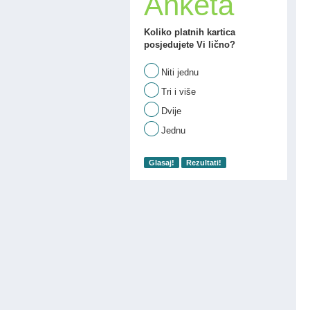
Anketa
Koliko platnih kartica
posjedujete Vi lično?
Niti jednu
Tri i više
Dvije
Jednu
Glasaj!
Rezultati!