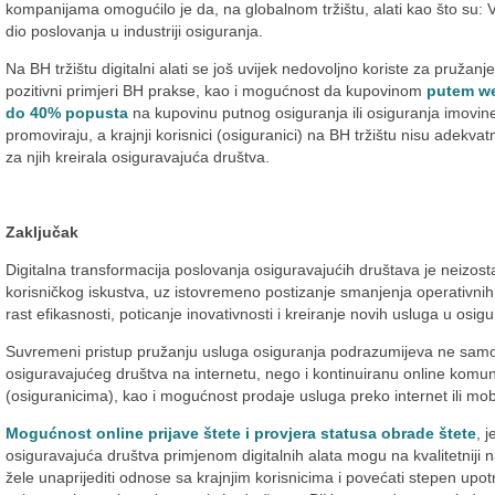
kompanijama omogućilo je da, na globalnom tržištu, alati kao što su: V
dio poslovanja u industriji osiguranja.
Na BH tržištu digitalni alati se još uvijek nedovoljno koriste za pružan
pozitivni primjeri BH prakse, kao i mogućnost da kupovinom
putem we
do 40% popusta
na kupovinu putnog osiguranja ili osiguranja imovine
promoviraju, a krajnji korisnici (osiguranici) na BH tržištu nisu adek
za njih kreirala osiguravajuća društva.
Zaključak
Digitalna transformacija poslovanja osiguravajućih društava je neizosta
korisničkog iskustva, uz istovremeno postizanje smanjenja operativnih
rast efikasnosti, poticanje inovativnosti i kreiranje novih usluga u osigu
Suvremeni pristup pružanju usluga osiguranja podrazumijeva ne samo
osiguravajućeg društva na internetu, nego i kontinuiranu online komun
(osiguranicima), kao i mogućnost prodaje usluga preko internet ili mobi
Mogućnost online prijave štete i provjera statusa obrade štete
, 
osiguravajuća društva primjenom digitalnih alata mogu na kvalitetniji na
žele unaprijediti odnose sa krajnjim korisnicima i povećati stepen upot