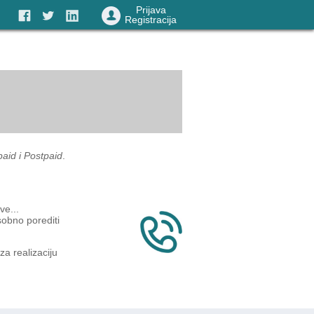
Prijava
Registracija
paid i Postpaid
.
ve...
obno porediti
a realizaciju