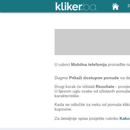
U rubrici
Mobilna telefonija
pronađite n
Dugme
Prikaži dostupne ponude
na des
Drugi korak će izlistati
Rezultate
- provje
U lijevom uglu svake od izlistanih ponud
karakteristike.
Kada se odlučite za neku od ponuda kl
kupovine.
Za detaljnije opise posjetite rubriku
Kako 