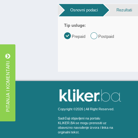
Osnovni podaci
Rezultati
Tip usluge:
Prepaid
Postpaid
Copyright ©2026 | All Right Reserved.
Sadržaji objavljeni na portalu
KLIKER.BA se mogu prenositi uz
obavezno navođenje izvora i linka na
orginalni tekst.