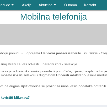
Ponude
Akcije
Aktuelno
O nama
Kontakt
Mobilna telefonija
abolju ponudu - u opcijama
Osnovni podaci
izaberite
Tip usluge - Pre
noj strani će Vas odvesti u naredni korak selekcije.
rite ocjene korisnika svake ponude ili ponuđača, cijene, besplatne broje
a možete izvršiti selekciju i dugmetom
Uporedi odabrano
jasnije međus
ikom na dugme
Upit
otvoriće se prozor za unos Vaših podataka potrebih z
koristiti kliker.ba?