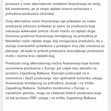
povezani s ovim alternativnim modelom finansiranja ne smiju
biti zanemareni, jer je stopa otplate izravno povezana s
prihodima preduzeća (dužnika).
Ovaj alternativni način finansiranja nije prikladan za svako
preduzeće odnosno prikladan je samo za preduzeća koja
ostvaruju adekvatan prihod i bruto maržu za otplatu duga.
Osnovna prednost finansiranja temeljenog na prihodima je
fleksibilan način otplate duga, koji omogućava preduzeću da u
slučaju eventualnih poteškoća s prodajom ima više vremena za
plaćanje, ali kada to prihodi preduzeća dozvoljavaju preduzeće
može i veoma brzo otplatiti dug.
Prednosti ovog alternativnog načina finansiranja koje koriste
suvremena preduzeća u Europi, još uvijek nisu aktualni na
prostoru Zapadnog Balkana. Razvojni potencijali za e-
commerce i SaaS poslovanje, kao optimalnih korisnika usluga
finansiranja temeljenog na prihodima, postoje i na tržištu
Zapadnog Balkana. Sukladno trendovima u Europi, u
narednom periodu, mogu se očekivati fintech preduzeća koja
će biti pružaoci RBF usluga i na tržištu Zapadnog Balkana.