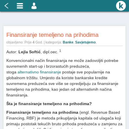
Finansiranje temeljeno na prihodima
objavljeno: Prije
4
God. | kategorija:
Banke
,
Savjetujemo
,
1
Autor:
Lejla Softić
, dipl.oec.
Konvencionalni način finansiranja ne može zadovoljiti potrebe
suvremenih start-up i brzorastućih preduzeća,
stoga
alternativno finansiranje
postaje sve popularnije na
globalnom tržištu. Umjesto da koriste bankarske kredite
suvremena preduzeća sve više se opredjeljuju za finansiranje
temeljeno na prihodima, kao jedan od alternativnih načina
finansiranja.
Šta je finansiranje temeljeno na prihodima?
Finansiranje temeljeno na prihodima
(engl. Revenue Based
Financing, RBF) je metoda prikupljanja kapitala od ulagača koji
primaju postotak tekućih bruto prihoda preduzeća u zamjenu za