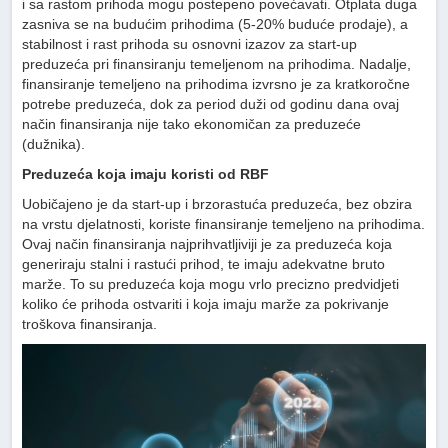
i sa rastom prihoda mogu postepeno povećavati. Otplata duga
zasniva se na budućim prihodima (5-20% buduće prodaje), a
stabilnost i rast prihoda su osnovni izazov za start-up
preduzeća pri finansiranju temeljenom na prihodima. Nadalje,
finansiranje temeljeno na prihodima izvrsno je za kratkoročne
potrebe preduzeća, dok za period duži od godinu dana ovaj
način finansiranja nije tako ekonomičan za preduzeće
(dužnika).
Preduzeća koja imaju koristi od RBF
Uobičajeno je da start-up i brzorastuća preduzeća, bez obzira
na vrstu djelatnosti, koriste finansiranje temeljeno na prihodima.
Ovaj način finansiranja najprihvatljiviji je za preduzeća koja
generiraju stalni i rastući prihod, te imaju adekvatne bruto
marže. To su preduzeća koja mogu vrlo precizno predvidjeti
koliko će prihoda ostvariti i koja imaju marže za pokrivanje
troškova finansiranja.