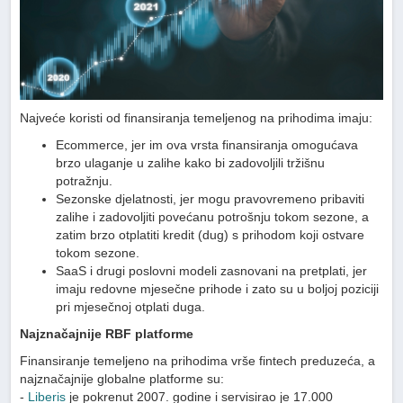
Najveće koristi od finansiranja temeljenog na prihodima imaju:
Ecommerce, jer im ova vrsta finansiranja omogućava
brzo ulaganje u zalihe kako bi zadovoljili tržišnu
potražnju.
Sezonske djelatnosti, jer mogu pravovremeno pribaviti
zalihe i zadovoljiti povećanu potrošnju tokom sezone, a
zatim brzo otplatiti kredit (dug) s prihodom koji ostvare
tokom sezone.
SaaS i drugi poslovni modeli zasnovani na pretplati, jer
imaju redovne mjesečne prihode i zato su u boljoj poziciji
pri mjesečnoj otplati duga.
Najznačajnije RBF platforme
Finansiranje temeljeno na prihodima vrše fintech preduzeća, a
najznačajnije globalne platforme su:
-
Liberis
je pokrenut 2007. godine i servisirao je 17.000