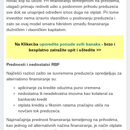
novac koji su uložili. Pri finansiranju temeljenom na prihodima,
ulagači primaju redoviti udio u poslovnom prihodu preduzeća
sve dok se unaprijed određeni iznos duga ne otplati. Pri tome
investitor nema izravno vlasništvo u poslovanju preduzeća i
zato se ovaj model smatra hibridom između finansiranja
dužničkim i vlasničkim kapitalom.
Na Kliker.ba
uporedite ponude svih banaka
- brzo i
besplatno zatražite upit i uštedite >>
Prednosti i nedostatci RBF
Najčešći razlozi zašto se suvremena preduzeća opredjeljuju za
alternativno finansiranje su:
apliciranje za kredite oduzima puno vremena
nedostatna ili neadekvatna imovina kao kolateral za
bankarski kredit
otplata kredita u fiksnim ratama značajno utiče na
novčani tok preduzeća.
Najznačajnija prednost finansiranja temeljenog na prihodima,
kao jednog od alternativnih načina finansiranja, je način otplate