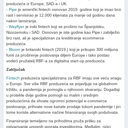
preduzeća iz Europe, SAD-a i UK.
-
Pipe
je američki fintech osnovan 2019. godine koji je imao brzi
rast i servisirao je 12.000 klijenata za manje od godinu dana
nakon lansiranja.
-
Wayflyer
je irski fintech koji se proširio na Španjolsku,
Nizozemsku i SAD. Osnovan je iste godine kao Pipe i zabilježio
brz rast, ali je specijaliziran za kreditiranje ecommerce
preduzeća.
-
Bloom
je britanski fintech (2019.) koji je prikupio 300 milijuna
funti za proširenje poslovanja diljem Europe i tako postao
vodeći pružatelj RBF-a za digitalna start-up preduzeća.
Zaključak
Fintech
preduzeća specijalizirana za RBF imaju sve veću snagu
u Europi. Sve više RBF preduzeća se pojavljuje na globalnom
tržištu, a pandemija je pomogla u njihovom stvaranju. Događaji
u protekle dvije godine pomogli su malim i srednjim
preduzećima da shvate ogromni potencijal e-commerce
poslovanja, prihvate nove kanale prodaje tokom pandemije i pri
tome koriste alternativne načine finansiranja svojih poduhvata.
Finansiranje temeljeno na prihodima pruža priliku za
ostvarivanje unosnih povrata investitorima. Međutim, rizici