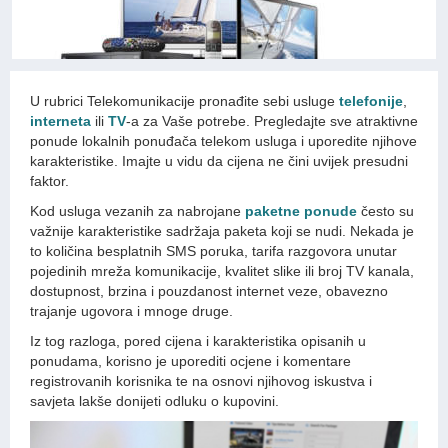
U rubrici Telekomunikacije pronađite sebi usluge
telefonije
,
interneta
ili
TV
-a za Vaše potrebe. Pregledajte sve atraktivne
ponude lokalnih ponuđača telekom usluga i uporedite njihove
karakteristike. Imajte u vidu da cijena ne čini uvijek presudni
faktor.
Kod usluga vezanih za nabrojane
paketne ponude
često su
važnije karakteristike sadržaja paketa koji se nudi. Nekada je
to količina besplatnih SMS poruka, tarifa razgovora unutar
pojedinih mreža komunikacije, kvalitet slike ili broj TV kanala,
dostupnost, brzina i pouzdanost internet veze, obavezno
trajanje ugovora i mnoge druge.
Iz tog razloga, pored cijena i karakteristika opisanih u
ponudama, korisno je uporediti ocjene i komentare
registrovanih korisnika te na osnovi njihovog iskustva i
savjeta lakše donijeti odluku o kupovini.