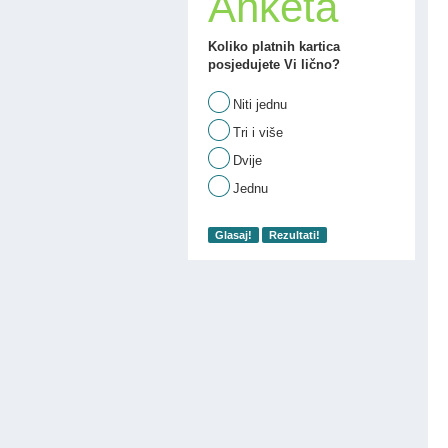
Anketa
Koliko platnih kartica
posjedujete Vi lično?
Niti jednu
Tri i više
Dvije
Jednu
Glasaj!
Rezultati!