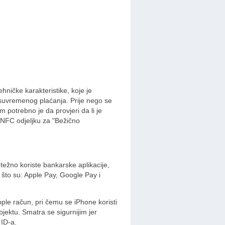
ničke karakteristike, koje je
a suvremenog plaćanja. Prije nego se
 potrebno je da provjeri da li je
 NFC odjeljku za "Bežično
ežno koriste bankarske aplikacije,
o što su: Apple Pay, Google Pay i
pple račun, pri čemu se iPhone koristi
ektu. Smatra se sigurnijim jer
 ID-a.