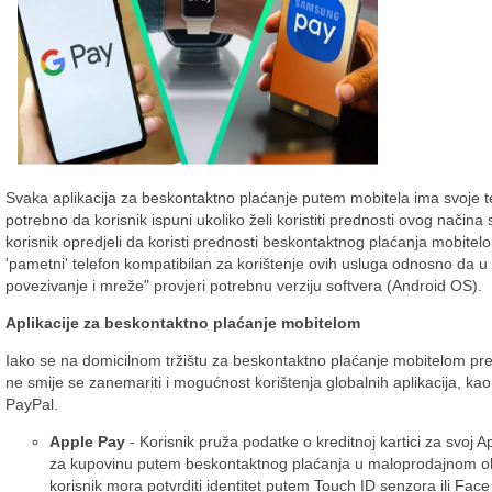
Svaka aplikacija za beskontaktno plaćanje putem mobitela ima svoje teh
potrebno da korisnik ispuni ukoliko želi koristiti prednosti ovog način
korisnik opredjeli da koristi prednosti beskontaktnog plaćanja mobitelom
'pametni' telefon kompatibilan za korištenje ovih usluga odnosno da u
povezivanje i mreže" provjeri potrebnu verziju softvera (Android OS).
Aplikacije za beskontaktno plaćanje mobitelom
Iako se na domicilnom tržištu za beskontaktno plaćanje mobitelom pret
ne smije se zanemariti i mogućnost korištenja globalnih aplikacija, ka
PayPal.
Apple Pay
- Korisnik pruža podatke o kreditnoj kartici za svoj A
za kupovinu putem beskontaktnog plaćanja u maloprodajnom obj
korisnik mora potvrditi identitet putem Touch ID senzora ili Face