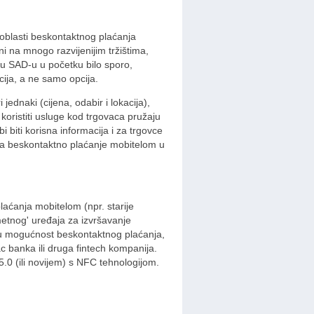
u oblasti beskontaktnog plaćanja
ni na mnogo razvijenijim tržištima,
a u SAD-u u početku bilo sporo,
cija, a ne samo opcija.
 jednaki (cijena, odabir i lokacija),
 koristiti usluge kod trgovaca pružaju
 biti korisna informacija i za trgovce
e za beskontaktno plaćanje mobitelom u
laćanja mobitelom (npr. starije
metnog' uređaja za izvršavanje
vaju mogućnost beskontaktnog plaćanja,
lac banka ili druga fintech kompanija.
.0 (ili novijem) s NFC tehnologijom.