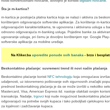
nositi konvencionalni novčanik, dovoljno je koristiti
digitalni novčanik
.
Šta je m-kartica?
m-kartica je postojeća platna kartica koja se nalazi i aktivira za besk
korištenjem odgovarajuće softverske aplikacije. Za korištenje m-kartic
odgovarajućim karakteristikama, te ugovorena i aktivirana usluga u banci
odnosno odgovarajuća m-banking usluga. Pojedine banke za aktiviran
ugovaranje usluga, pri čemu je dovoljno korištenjem npr. Google Play-a
softverske aplikacije za mobilne uređaje.
Na Kliker.ba
uporedite ponude svih banaka
- brzo i besplat
Beskontaktno plaćanje: suvremeni trend ili novi način plaćanja
Beskontaktno plaćanje koristi
NFC tehnologiju
koja omogućava izvršava
udaljenosti, uz istovremeno poštovanje svih sigurnosnih značajki popu
prednost beskontaktnog plaćanja je da se može izvršiti u nekoliko seku
Mastercard, Visa, American Express itd. nastoje olakšati svojim koris
transakcija. Nadalje,
trgovci
koji nude mogućnost beskontaktna plaćan
odgovarajući na potrebe svojih kupaca i tako poboljšati cjelokupno kori
za lojalnost i zadržavanje kupaca.