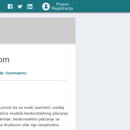
Prijava
Registracija
lom
ije
,
Savjetujemo
,
ućnost da se svaki 'pametni' uređaj
jčešća modela beskontaktnog plaćanja
demije, beskontaktno plaćanje se
k sa društvom više nije neophodno