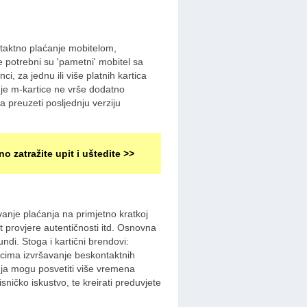
ontaktno plaćanje mobitelom,
e potrebni su 'pametni' mobitel sa
, za jednu ili više platnih kartica
je m-kartice ne vrše dodatno
 preuzeti posljednju verziju
no zatražite upit i uštedite >>
nje plaćanja na primjetno kratkoj
t provjere autentičnosti itd. Osnovna
ndi. Stoga i kartični brendovi:
nicima izvršavanje beskontaktnih
ja mogu posvetiti više vremena
sničko iskustvo, te kreirati preduvjete