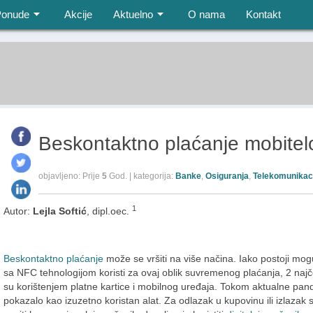
Ponude
Akcije
Aktuelno
O nama
Kontakt
Beskontaktno plaćanje mobite
objavljeno: Prije
5
God. | kategorija:
Banke
,
Osiguranja
,
Telekomunikac
1
Autor:
Lejla Softić
, dipl.oec.
Beskontaktno plaćanje
može se vršiti na više načina. Iako postoji mog
sa NFC tehnologijom koristi za ovaj oblik suvremenog plaćanja, 2 na
su korištenjem platne kartice i mobilnog uređaja. Tokom aktualne pan
pokazalo kao izuzetno koristan alat. Za odlazak u kupovinu ili izlaza