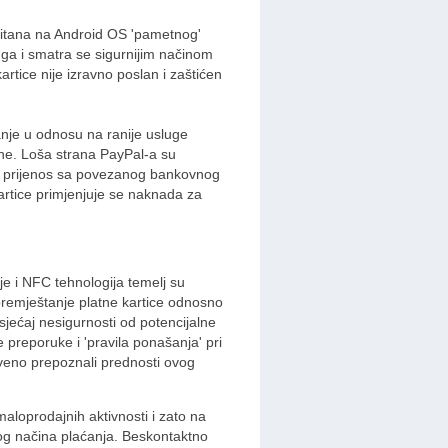
učitana na Android OS 'pametnog'
uga i smatra se sigurnijim načinom
artice nije izravno poslan i zaštićen
anje u odnosu na ranije usluge
ine. Loša strana PayPal-a su
se prijenos sa povezanog bankovnog
artice primjenjuje se naknada za
ije i NFC tehnologija temelj su
remještanje platne kartice odnosno
jećaj nesigurnosti od potencijalne
e preporuke i 'pravila ponašanja' pri
veno prepoznali prednosti ovog
loprodajnih aktivnosti i zato na
nog načina plaćanja. Beskontaktno