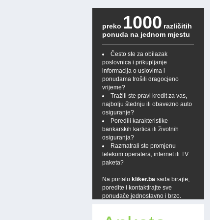
1000
preko
različitih
ponuda na jednom mjestu
Često ste za obilazak
poslovnica i prikupljanje
informacija o uslovima i
ponudama trošili dragocjeno
vrijeme?
Tražili ste pravi kredit za vas,
najbolju štednju ili obavezno auto
osiguranje?
Poredili karakteristike
bankarskih kartica ili životnih
osiguranja?
Razmatrali ste promjenu
telekom operatera, internet ili TV
paketa?
Na portalu
kliker.ba
sada birajte,
poredite i kontaktirajte sve
ponuđače jednostavno i brzo.