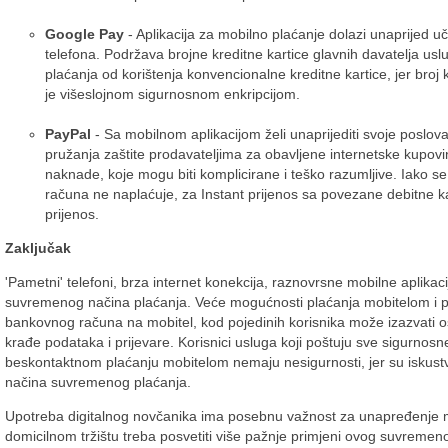
Google Pay
- Aplikacija za mobilno plaćanje dolazi unaprijed 
telefona. Podržava brojne kreditne kartice glavnih davatelja usl
plaćanja od korištenja konvencionalne kreditne kartice, jer broj k
je višeslojnom sigurnosnom enkripcijom.
PayPal
- Sa mobilnom aplikacijom želi unaprijediti svoje poslov
pružanja zaštite prodavateljima za obavljene internetske kupov
naknade, koje mogu biti komplicirane i teško razumljive. Iako 
računa ne naplaćuje, za Instant prijenos sa povezane debitne k
prijenos.
Zaključak
'Pametni' telefoni, brza internet konekcija, raznovrsne mobilne aplikac
suvremenog načina plaćanja. Veće mogućnosti plaćanja mobitelom i p
bankovnog računa na mobitel, kod pojedinih korisnika može izazvati os
krađe podataka i prijevare. Korisnici usluga koji poštuju sve sigurnosn
beskontaktnom plaćanju mobitelom nemaju nesigurnosti, jer su iskust
načina suvremenog plaćanja.
Upotreba digitalnog novčanika ima posebnu važnost za unapređenje ma
domicilnom tržištu treba posvetiti više pažnje primjeni ovog suvreme