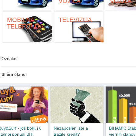
VOZILA
VOZILA
MOBILNA
TELEVIZIJA
TELEFONIJA
Oznake:
Slični članci
Buy&Surf - još bolji, i u
Nezaposleni ste a
BIHAMK: Stab
stalnoj ponudi BH
tražite kredit?
vjernih članov