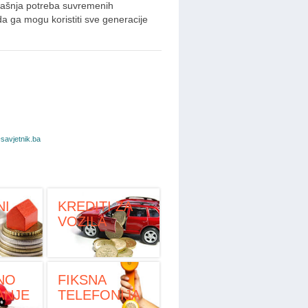
anašnja potreba suvremenih
da ga mogu koristiti sve generacije
@savjetnik.ba
NI
KREDITI ZA
VOZILA
NO
FIKSNA
ANJE
TELEFONIJA