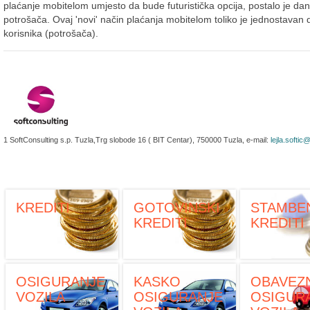
plaćanje mobitelom umjesto da bude futuristička opcija, postalo je d
potrošača. Ovaj 'novi' način plaćanja mobitelom toliko je jednostavan 
korisnika (potrošača).
1 SoftConsulting s.p. Tuzla,Trg slobode 16 ( BIT Centar), 750000 Tuzla, e-mail:
lejla.softic
KREDITI
GOTOVINSKI
STAMBE
KREDITI
KREDITI
OSIGURANJE
KASKO
OBAVEZ
VOZILA
OSIGURANJE
OSIGUR