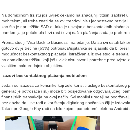
Na domicilnom tržištu još uvijek čekamo na značajniji tržišni zaokret 
mobitelom, ali treba znati da se ovi trendovi nisu jednostavno razvijali 
kao što je npr. tržište SAD-a. Iako je usvajanje beskontaktnih plaćanj
pandemija je potaknula brzi rast i ovaj način plaćanja sada je preferen
Prema studiji 'Visa Back to Business', na pitanje: Da su svi ostali faktori
gotovo dvije trećine (63%) potrošača/ispitanika se izjasnilo da bi prešli
mogućnost beskontaktnog plaćanja. Istraživanja iz ove studije trebala bi
na domicilnom tržištu, koji još uvijek nisu stvorili potrebne preduvjet
vlastitim maloprodajnim objektima.
Izazovi beskontaktnog plaćanja mobitelom
Jedan od izazova za korisnike koji žele koristiti usluge beskontaknog p
generacije potrošača i sl.) može biti posjedovanje odgovarajućeg 'pa
finansijskih transakcija na ovaj način. Svi mobilni uređaji ne podrža
bez obzira da li se radi o korištenju digitalnog novčanika čiji je izdava
Tako npr. Google Pay radi na bilo kojem 'pametnom' telefonu Android 5