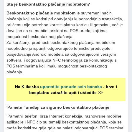
Šta je beskontaktno plaćanje mobitelom?
Beskontaktno plaćanje mobitelom
je suvremeni način
plaćanja koji se koristi pri obavljanju kupoprodajnih transakcija,
pri čemu nije potrebno koristiti platnu karticu ili gotovinu, već je
dovoljno da se mobitel prisloni na POS uređaj koji ima
mogućnost beskontaktnog plaćanja.
Za korištenje prednosti beskontaktnog plaćanja mobitelom
neophodno je ispuniti odgovarajuće tehničke preduvjete:
posjedovanje Android mobitela sa odgovarajućom verzijom
softvera i odgovarajuća NFC tehnologija za komunikaciju s
POS terminalima koji imaju mogućnost beskontaktnog
plaćanja.
Na Kliker.ba
uporedite ponude svih banaka
- brzo i
besplatno zatražite upit i uštedite >>
'Pametni' uređaji za sigurno beskontaktno plaćanje
'Pametni' telefon, brza Internet konekcija, raznovrsne mobilne
aplikacije i NFC čip su temelji beskontaktnog plaćanja, koje se
može koristiti svugdje gdje se nalazi odgovarajući POS terminal