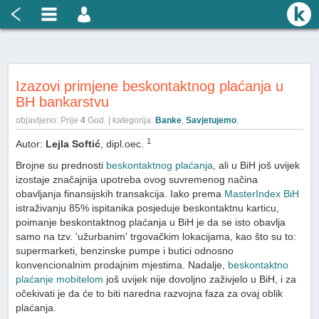
Izazovi primjene beskontaktnog plaćanja u
BH bankarstvu
objavljeno: Prije
4
God. | kategorija:
Banke
,
Savjetujemo
,
1
Autor:
Lejla Softić
, dipl.oec.
Brojne su prednosti
beskontaktnog plaćanja
, ali u BiH još uvijek
izostaje značajnija upotreba ovog suvremenog načina
obavljanja finansijskih transakcija. Iako prema
MasterIndex BiH
istraživanju 85% ispitanika posjeduje beskontaktnu karticu,
poimanje beskontaktnog plaćanja u BiH je da se isto obavlja
samo na tzv. 'užurbanim' trgovačkim lokacijama, kao što su to:
supermarketi, benzinske pumpe i butici odnosno
konvencionalnim prodajnim mjestima. Nadalje,
beskontaktno
plaćanje mobitelom
još uvijek nije dovoljno zaživjelo u BiH, i za
očekivati je da će to biti naredna razvojna faza za ovaj oblik
plaćanja.