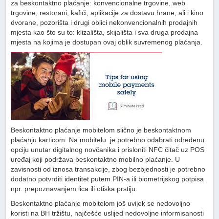
za beskontaktno plaćanje: konvencionalne trgovine, web
trgovine, restorani, kafići, aplikacije za dostavu hrane, ali i kino
dvorane, pozorišta i drugi oblici nekonvencionalnih prodajnih
mjesta kao što su to: klizališta, skijališta i sva druga prodajna
mjesta na kojima je dostupan ovaj oblik suvremenog plaćanja.
Beskontaktno plaćanje mobitelom slično je beskontaktnom
plaćanju karticom. Na mobitelu je potrebno odabrati određenu
opciju unutar digitalnog novčanika i prisloniti NFC čitač uz POS
uređaj koji podržava beskontaktno mobilno plaćanje. U
zavisnosti od iznosa transakcije, zbog bezbjednosti je potrebno
dodatno potvrditi identitet putem PIN-a ili biometrijskog potpisa
npr. prepoznavanjem lica ili otiska prstiju.
Beskontaktno plaćanje mobitelom još uvijek se nedovoljno
koristi na BH tržištu, najčešće uslijed nedovoljne informisanosti