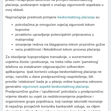
plaćanja, podizanjem svijesti o značaju sigurnosnih aspekata u
ovoj oblasti.
Najznačajnije prednosti primjene
beskontaktnog plaćanja
su:
potrošačima je omogućen osjećaj sigurnosti tokom
kupovine
proaktivno upravljanje potencijalnim prijevarama u
maloprodaji
smanjenje redova na blagajnama tokom praznične gužve
veća praktičnost i fleksibilnost tokom procesa plaćanja.
Za obavljanje kupoprodajne transakcije, u suvrermenim
uvjetima života i poslovanja, ne treba ništa osim 'pametnog'
telefona sa instaliranim odgovarajućim softverskim
aplikacijama. Ipak korisnici usluga beskontaktnog plaćanja ne
smiju, naročito u dane predprazničnog raspoloženja, biti
previše 'relaksirani' kada je u pitanju online kupovina odnosno
generalno
sigurnosni aspekti beskontaktnog plaćanja
.
Predpraznične gužve i 'opuštenost' potrošača u predpraznično
vrijeme idealni su uvjeti za nedobronamjerne pojedince i
organizirane grupe pojedinaca, koji nastoje iskoristiti neznanje
ili nepažnju prosječnih korisnika bankarskih usluga, sa ciljem