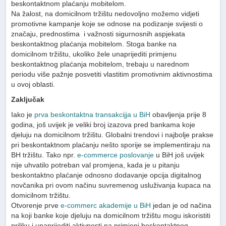
beskontaktnom plaćanju mobitelom.
Na žalost, na domicilnom tržištu nedovoljno možemo vidjeti
promotivne kampanje koje se odnose na podizanje svijesti o
značaju, prednostima i važnosti sigurnosnih aspjekata
beskontaktnog plaćanja mobitelom. Stoga banke na
domicilnom tržištu, ukoliko žele unaprijediti primjenu
beskontaktnog plaćanja mobitelom, trebaju u narednom
periodu više pažnje posvetiti vlastitim promotivnim aktivnostima
u ovoj oblasti.
Zaključak
Iako je
prva beskontaktna transakcijja u BiH
obavljenja prije 8
godina, još uvijek je veliki broj izazova pred bankama koje
djeluju na domicilnom tržištu. Globalni trendovi i najbolje prakse
pri beskontaktnom plaćanju nešto sporije se implementiraju na
BH tržištu. Tako npr.
e-commerce poslovanje
u BiH još uvijek
nije uhvatilo potreban val promjena, kada je u pitanju
beskontaktno plaćanje odnosno dodavanje opcija digitalnog
novčanika pri ovom načinu suvremenog usluživanja kupaca na
domicilnom tržištu.
Otvorenje prve
e-commerc akademije u BiH
jedan je od načina
na koji banke koje djeluju na domicilnom tržištu mogu iskoristiti
priliku i unaprijediti aktivnosti na primjeni beskontaktnog