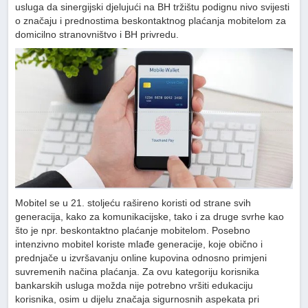
usluga da sinergijski djelujući na BH tržištu podignu nivo svijesti
o značaju i prednostima beskontaktnog plaćanja mobitelom za
domicilno stranovništvo i BH privredu.
Mobitel se u 21. stoljeću rašireno koristi od strane svih
generacija, kako za komunikacijske, tako i za druge svrhe kao
što je npr. beskontaktno plaćanje mobitelom. Posebno
intenzivno mobitel koriste mlađe generacije, koje obično i
prednjače u izvršavanju online kupovina odnosno primjeni
suvremenih načina plaćanja. Za ovu kategoriju korisnika
bankarskih usluga možda nije potrebno vršiti edukaciju
korisnika, osim u dijelu značaja sigurnosnih aspekata pri