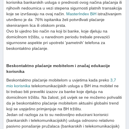
korisnika bankarskih usluga o prednosti ovog načina plaćanja ili
njihovih nedoumica u vezi stepena sigurnosti platnih transakcija
koje se izvršavaju na ovaj način.
MasterIndex BiH
istraživanjem
utvrđeno je da 76% ispitanika želi potvrđivati plaćanje
skeniranjem lica ili otiskom prsta.
Ovo bi ujedno bio način na koji bi banke, koje djeluju na
domicilnom tržištu, u narednom periodu trebale prevazići
sigurnosne aspekte pri upotrebi 'pametnih' telefona za
beskontaktno plaćanje.
Beskontaktno plaćanje mobitelom i značaj edukacije
korisnika
Beskontaktno plaćanje mobitelom u uvjetima kada preko
3,7
mio korisnika
telekomunikacijskih usluga u BiH ima mobitel ne
bi trebao biti preveliki izazov za banke koje djeluju na
domicilnom tržištu. Na žalost, još uvijek se ne možemo pohvaliti
da je beskontaktno plaćanje mobitelom aktualni globalni trend
koji se uspješno primjenjuje na BH tržištu.
Jedan od razloga za to su nedovoljno educirani korisnici
(bankarskih i telekomunikacijskih) usluga odnosno relativno
pasivno ponašanje pružalaca (bankarskih i telekomunikacijsik)