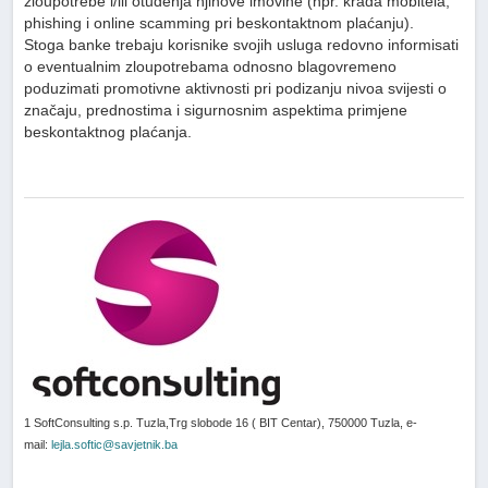
zloupotrebe i/ili otuđenja njihove imovine (npr. krađa mobitela,
phishing i online scamming pri beskontaktnom plaćanju).
Stoga banke trebaju korisnike svojih usluga redovno informisati
o eventualnim zloupotrebama odnosno blagovremeno
poduzimati promotivne aktivnosti pri podizanju nivoa svijesti o
značaju, prednostima i sigurnosnim aspektima primjene
beskontaktnog plaćanja.
1 SoftConsulting s.p. Tuzla,Trg slobode 16 ( BIT Centar), 750000 Tuzla, e-
mail:
lejla.softic@savjetnik.ba