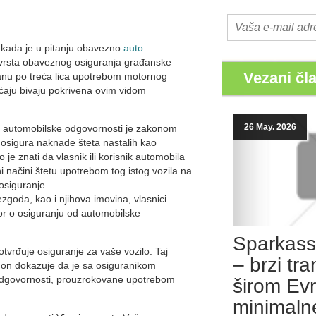
 kada je u pitanju obavezno
auto
 vrsta obaveznog osiguranja građanske
Vezani čla
tanu po treća lica upotrebom motornog
aju bivaju pokrivena ovim vidom
26 May. 2026
d automobilske odgovornosti je zakonom
 osigura naknade šteta nastalih kao
je znati da vlasnik ili korisnik automobila
i načini štetu upotrebom tog istog vozila na
 osiguranje.
ezgoda, kao i njihova imovina, vlasnici
vor o osiguranju od automobilske
Sparkass
tvrđuje osiguranje za vaše vozilo. Taj
– brzi tr
 on dokazuje da je sa osiguranikom
odgovornosti, prouzrokovane upotrebom
širom Ev
minimaln