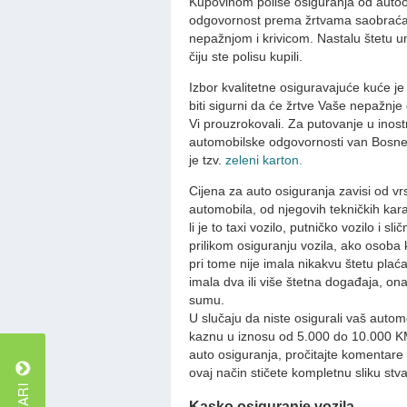
Kupovinom polise osiguranja od autoo
odgovornost prema žrtvama saobraća
nepažnjom i krivicom. Nastalu štetu um
čiju ste polisu kupili.
Izbor kvalitetne osiguravajuće kuće 
biti sigurni da će žrtve Vaše nepažnje
Vi prouzrokovali. Za putovanje u inost
automobilske odgovornosti van Bosne 
je tzv.
zeleni karton.
Cijena za auto osiguranja zavisi od vr
automobila, od njegovih tekničkih kar
li je to taxi vozilo, putničko vozilo i 
prilikom osiguranju vozila, ako osoba 
pri tome nije imala nikakvu štetu plaća
imala dva ili više štetna događaja, o
sumu.
U slučaju da niste osigurali vaš automo
kaznu u iznosu od 5.000 do 10.000 K
auto osiguranja, pročitajte komentare
ovaj način stičete kompletnu sliku stv
Kasko osiguranje vozila