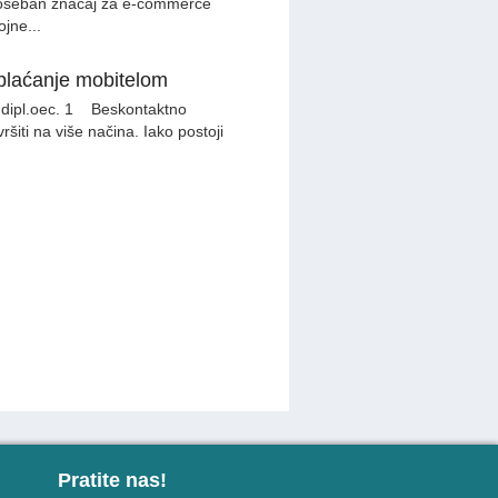
 poseban značaj za e-commerce
ojne...
plaćanje mobitelom
ć, dipl.oec. 1 Beskontaktno
šiti na više načina. Iako postoji
Pratite nas!