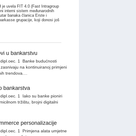
je uvela FIT 4.0 (Fast Intragroup
eni interni sistem međunarodnih
utar banaka članica Erste i
arkasse grupacije, koji donosi još
ovi u bankarstvu
ć, dipl.oec. 1 Banke budućnosti
 zasnivaju na kontinuiranoj primjeni
nih trendova....
o bankarstva
, dipl.oec. 1 Iako su banke pioniri
micilnom tržištu, brojni digitalni
ommerce personalizacije
, dipl.oec. 1 Primjena alata umjetne