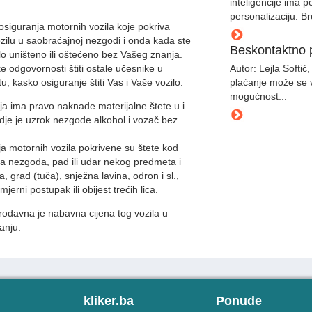
inteligencije ima
personalizaciju. Br
iguranja motornih vozila koje pokriva
zilu u saobraćajnoj nezgodi i onda kada ste
Beskontaktno 
zilo uništeno ili oštećeno bez Vašeg znanja.
 odgovornosti štiti ostale učesnike u
Autor: Lejla Softi
, kasko osiguranje štiti Vas i Vaše vozilo.
plaćanje može se vr
mogućnost...
a ima pravo naknade materijalne štete u i
gdje je uzrok nezgode alkohol i vozač bez
a motornih vozila pokrivene su štete kod
jna nezgoda, pad ili udar nekog predmeta i
a, grad (tuča), snježna lavina, odron i sl.,
mjerni postupak ili obijest trećih lica.
rodavna je nabavna cijena tog vozila u
anju.
kliker.ba
Ponude