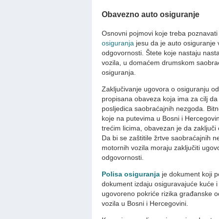
Obavezno auto osiguranje
Osnovni pojmovi koje treba poznavati
osiguranja
jesu da je auto osiguranje
odgovornosti. Štete koje nastaju nas
vozila, u domaćem drumskom saobrać
osiguranja.
Zaključivanje ugovora o osiguranju o
propisana obaveza koja ima za cilj da
posljedica saobraćajnih nezgoda. Bitno 
koje na putevima u Bosni i Hercegovin
trećim licima, obavezan je da zaključi
Da bi se zaštitile žrtve saobraćajnih n
motornih vozila moraju zaključiti ugo
odgovornosti.
Polisa osiguranja
je dokument koji po
dokument izdaju osiguravajuće kuće i
ugovoreno pokriće rizika građanske 
vozila u Bosni i Hercegovini.