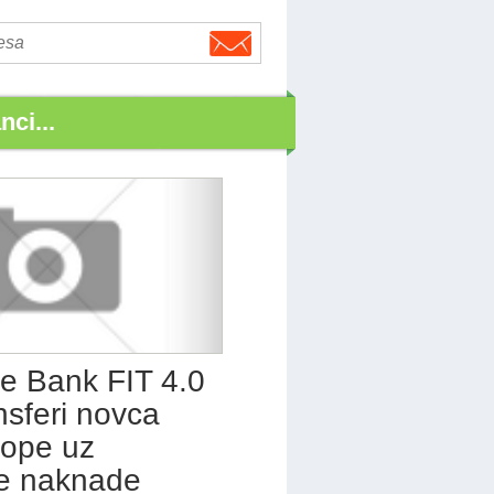
nci...
e Bank FIT 4.0
ansferi novca
rope uz
e naknade