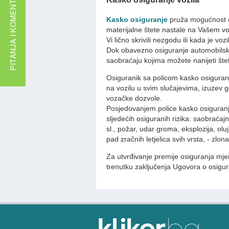
Kasko osiguranje
pruža mogućnost os
materijalne štete nastale na Vašem vo
Vi lično skrivili nezgodu ili kada je vo
Dok obavezno osiguranje automobilske
saobraćaju kojima možete nanijeti štetu
Osiguranik sa policom kasko osiguranj
na vozilu u svim slučajevima, izuzev 
vozačke dozvole.
Posjedovanjem police kasko osiguranj
sljedećih osiguranih rizika: saobraća
sl., požar, udar groma, eksplozija, oluj
pad zračnih letjelica svih vrsta, - zlona
Za utvrđivanje premije osiguranja mje
trenutku zaključenja Ugovora o osigur