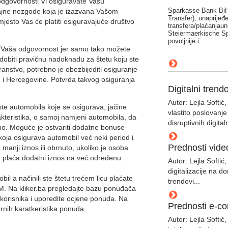
dgovornosti Vi osiguravate Vašu
Sparkasse Bank BiH 
jne nezgode koja je izazvana Vašom
Transfer), unaprijeđ
jesto Vas će platiti osiguravajuće društvo
transfera/plaćanjaun
Steiermaerkische Sp
povoljnije i...
je Vaša odgovornost jer samo tako možete
 dobiti pravičnu nadoknadu za štetu koju ste
ranstvo, potrebno je obezbijediti osiguranje
i Hercegovine. Potvrda takvog osiguranja
Digitalni trend
Autor: Lejla Softi
ste automobila koje se osigurava, jačine
vlastito poslovanje
akteristika, o samoj namjeni automobila, da
disruptivnih digital
slično. Moguće je ostvariti dodatne bonuse
koja osigurava automobil već neki period i
Prednosti vide
 manji iznos ili obrnuto, ukoliko je osoba
na plaća dodatni iznos na već određenu
Autor: Lejla Softić
digitalizacije na do
bil a načinili ste štetu trećem licu plaćate
trendovi...
M. Na kliker.ba pregledajte bazu ponuđača
 korisnika i uporedite ocjene ponuda. Na
Prednosti e-c
arnih karatkeristika ponuda.
Autor: Lejla Softić