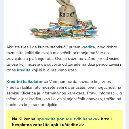
Ako ste riješili da kupite stan/kuću putem
kredita
, prvo dobro
razmislite koliki dio svojih mjesečnih primanja možete da
izdvajate za plaćanje rata. Ovo je izuzetno važno, jer od visine
iznosa koji možete da odvojite od zarade na duži period zavisi i
iznos
kredita
koji bi bilo razumno uzeti.
Kreditni kalkulator
će Vam pomoći da saznate koji iznos
kredita i koliku ratu možete sebi da priuštite, ova mogućnost na
servisu Kliker.ba je informativnog karaktera. Pravu informaciju o
tačnoj cijeni kredita, kao i o visini mjesečnih obaveza, tražite od
banke za koju se opredjelite.
Na Kliker.ba
uporedite ponude svih banaka
- brzo i
besplatno zatražite upit i uštedite >>