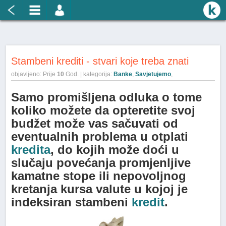
Stambeni krediti - stvari koje treba znati
objavljeno: Prije
10
God. | kategorija:
Banke
,
Savjetujemo
,
Samo promišljena odluka o tome
koliko možete da opteretite svoj
budžet može vas sačuvati od
eventualnih problema u otplati
kredita
, do kojih može doći u
slučaju povećanja promjenljive
kamatne stope ili nepovoljnog
kretanja kursa valute u kojoj je
indeksiran stambeni
kredit
.