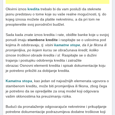
Okvirni iznos
kredita
trebalo bi da vam posluži da steknete
jasnu predstavu o tome koje su vaše realne mogućnosti, tj. do
kojeg iznosa možete da platite nekretninu, a da pri tom ne
preopteretite svoj porodnični budžet.
Sada kada znate iznos kredita i rate, obiđite banke koje u svojoj
ponudi imaju
stambene kredite
i raspitajte se o uslovima pod
kojima ih odobravaju,
tj. visini
kamatne stope
, da li je fiksna ili
promjenljiva, po kojem kursu se obračunava kredit, koliko
iznose troškovi obrade kredita i sl.
Raspitajte se o dužini
trajanja i postupku odobrenja kredita i zatražite
obrazac Osnovni elementi kredita i spisak dokumentacije koju
je potrebno priložiti za dobijanje kredita.
Kamatna stopa
, kao jedan od najvažnijih elemenata ugovora o
stambenom kreditu, može biti promjenljiva ili fiksna, zbog čega
je potrebno da se opredjelite za onaj model koji odgovara
vašim sklonostima ka preuzimanju rizika.
Budući da pronalaženje odgovarajuće nekretnine i prikupljanje
potrebne dokumentacije podrazumijeva dodatne troškove koji