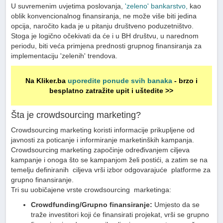
U suvremenim uvjetima poslovanja,
'zeleno' bankarstvo,
kao
oblik konvencionalnog finansiranja, ne može više biti jedina
opcija, naročito kada je u pitanju društveno poduzetništvo.
Stoga je logično očekivati da će i u BH društvu, u narednom
periodu, biti veća primjena prednosti grupnog finansiranja za
implementaciju 'zelenih' trendova.
Na Kliker.ba
uporedite ponude svih banaka
- brzo i
besplatno zatražite upit i uštedite >>
Šta je crowdsourcing marketing?
Crowdsourcing marketing koristi informacije prikupljene od
javnosti za poticanje i informiranje marketinških kampanja.
Crowdsourcing marketing započinje određivanjem ciljeva
kampanje i onoga što se kampanjom želi postići, a zatim se na
temelju definiranih ciljeva vrši izbor odgovarajuće platforme za
grupno finansiranje.
Tri su uobičajene vrste crowdsourcing marketinga:
Crowdfunding/Grupno finansiranje:
Umjesto da se
traže investitori koji će finansirati projekat, vrši se grupno