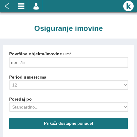
Osiguranje imovine
Površina objekta/imovine
u m²
Period
u mjesecima
Poredaj po
Prikaži dostupne ponude!