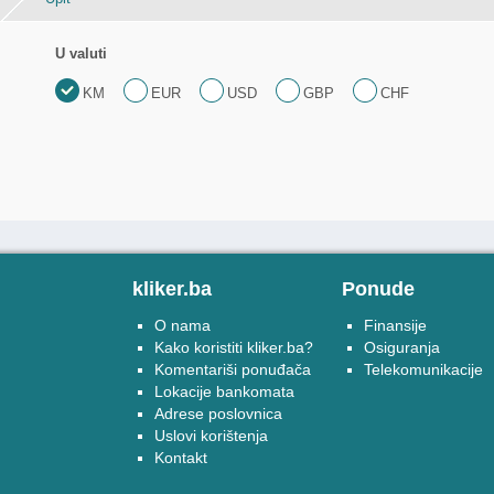
U valuti
KM
EUR
USD
GBP
CHF
kliker.ba
Ponude
O nama
Finansije
Kako koristiti kliker.ba?
Osiguranja
Komentariši ponuđača
Telekomunikacije
Lokacije bankomata
Adrese poslovnica
Uslovi korištenja
Kontakt