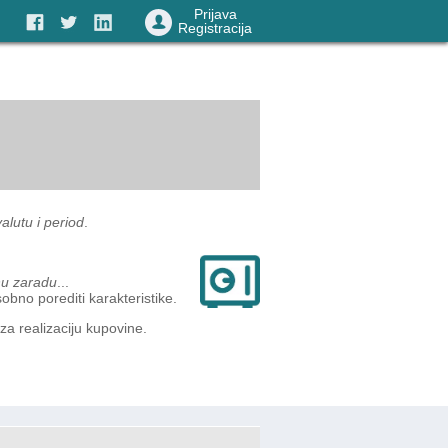
Prijava
Registracija
alutu i period
.
nu zaradu
...
obno porediti karakteristike.
za realizaciju kupovine.