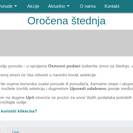
Ponude
Akcije
Aktuelno
O nama
Kontakt
Oročena štednja
bolju ponudu - u opcijama
Osnovni podaci
izaberi
te
iznos za štednju, v
noj strani će Vas odvesti u naredni korak selekcije.
rite
ocjene korisnika svake ponude ili ponuđača, kamatne stope i ukup
a možete izvršiti selekciju i dugmetom
Uporedi odabrano
jasnije međus
ikom na dugme
Upit
otvoriće se prozor za unos Vaših podataka potrebih 
ročitajte ovdje.
koristiti kliker.ba?
Upit