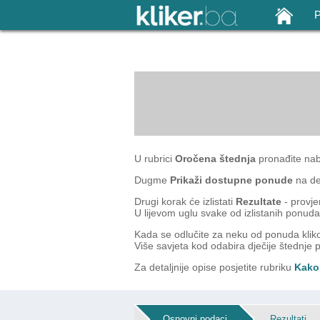
U rubrici
Oročena štednja
pronađite na
Dugme
Prikaži dostupne ponude
na des
Drugi korak će izlistati
Rezultate
- provje
U lijevom uglu svake od izlistanih ponud
Kada se odlučite za neku od ponuda kl
Više savjeta kod odabira dječije štednje p
Za detaljnije opise posjetite rubriku
Kako 
Osnovni podaci
Rezultati