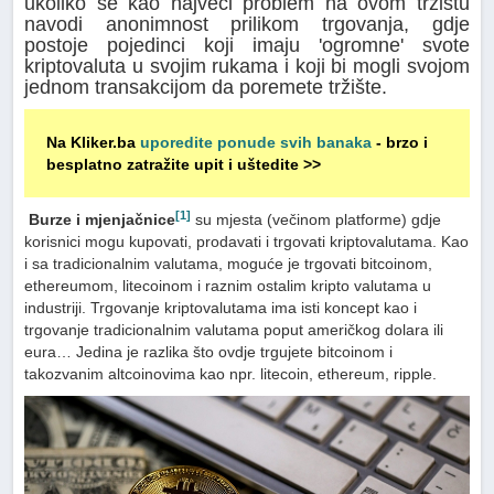
ukoliko se kao najveći problem na ovom tržištu
navodi anonimnost prilikom trgovanja, gdje
postoje pojedinci koji imaju 'ogromne' svote
kriptovaluta u svojim rukama i koji bi mogli svojom
jednom transakcijom da poremete tržište.
Na Kliker.ba
uporedite ponude svih banaka
- brzo i
besplatno zatražite upit i uštedite >>
[1]
Burze i mjenjačnice
su mjesta (večinom platforme) gdje
korisnici mogu kupovati, prodavati i trgovati kriptovalutama. Kao
i sa tradicionalnim valutama, moguće je trgovati bitcoinom,
ethereumom, litecoinom i raznim ostalim kripto valutama u
industriji. Trgovanje kriptovalutama ima isti koncept kao i
trgovanje tradicionalnim valutama poput američkog dolara ili
eura… Jedina je razlika što ovdje trgujete bitcoinom i
takozvanim altcoinovima kao npr. litecoin, ethereum, ripple.