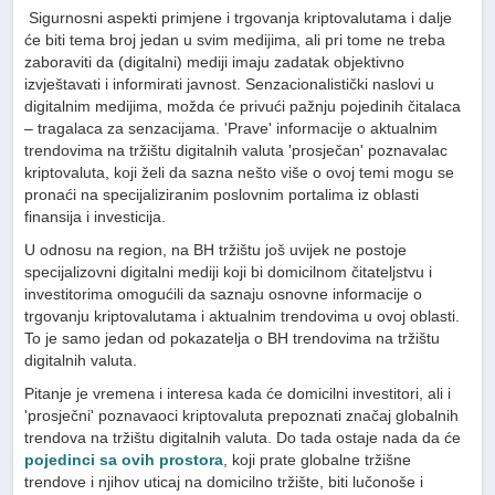
Sigurnosni aspekti primjene i trgovanja kriptovalutama i dalje
će biti tema broj jedan u svim medijima, ali pri tome ne treba
zaboraviti da (digitalni) mediji imaju zadatak objektivno
izvještavati i informirati javnost. Senzacionalistički naslovi u
digitalnim medijima, možda će privući pažnju pojedinih čitalaca
– tragalaca za senzacijama. 'Prave' informacije o aktualnim
trendovima na tržištu digitalnih valuta 'prosječan' poznavalac
kriptovaluta, koji želi da sazna nešto više o ovoj temi mogu se
pronaći na specijaliziranim poslovnim portalima iz oblasti
finansija i investicija.
U odnosu na region, na BH tržištu još uvijek ne postoje
specijalizovni digitalni mediji koji bi domicilnom čitateljstvu i
investitorima omogućili da saznaju osnovne informacije o
trgovanju kriptovalutama i aktualnim trendovima u ovoj oblasti.
To je samo jedan od pokazatelja o BH trendovima na tržištu
digitalnih valuta.
Pitanje je vremena i interesa kada će domicilni investitori, ali i
'prosječni' poznavaoci kriptovaluta prepoznati značaj globalnih
trendova na tržištu digitalnih valuta. Do tada ostaje nada da će
pojedinci sa ovih prostora
, koji prate globalne tržišne
trendove i njihov uticaj na domicilno tržište, biti lučonoše i