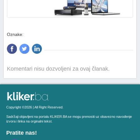
Oznake:
Komentari nisu dozvoljeni za ovaj članak.
Copyright ©2026 | All Right Reserved.
Sadržaji objavljeni na portalu KLIKER.BA se mogu prenositi uz obavezno navođenje
izvora i linka na orginalni tekst.
Pratite nas!