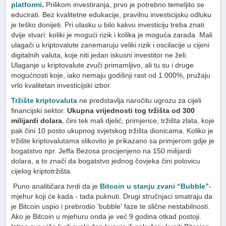
platformi
.
Prilikom investiranja, prvo je potrebno temeljito se
educirati. Bez kvalitetne edukacije, pravilnu investicijsku odluku
je teško donijeti. Pri ulasku u bilo kakvu investiciju treba znati
dvije stvari: koliki je mogući rizik i kolika je moguća zarada. Mali
ulagači u kriptovalute zanemaruju veliki rizik i oscilacije u cijeni
digitalnih valuta, koje niti jedan iskusni investitor ne želi.
Ulaganje u kriptovalute zvuči primamljivo, ali tu su i druge
mogućnosti koje, iako nemaju godišnji rast od 1.000%, pružaju
vrlo kvalitetan investicijski izbor.
Tržište kriptovaluta
ne predstavlja naročitu ugrozu za cijeli
financijski sektor.
Ukupna vrijednosti tog tržišta od 300
milijardi dolara
, čini tek mali djelić, primjerice, tržišta zlata, koje
pak čini 10 posto ukupnog svjetskog tržišta dionicama. Koliko je
tržište kriptovalutama slikovito je prikazano sa primjerom gdje je
bogatstvo npr. Jeffa Bezosa procijenjeno na 150 milijardi
dolara, a to znači da bogatstvo jednog čovjeka čini polovicu
cijelog kriptotržišta.
Puno analitičara tvrdi da je
Bitcoin u stanju zvani “Bubble”
-
mjehur koji će kada - tada puknuti. Drugi stručnjaci smatraju da
je Bitcoin uspio i prebrodio 'bubble' faze te slične nestabilnosti.
Ako je Bitcoin u mjehuru onda je već 9 godina otkad postoji.