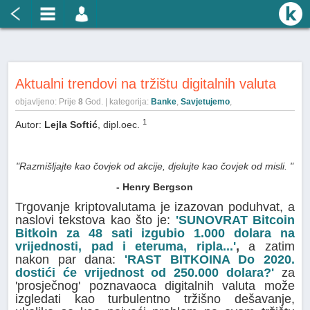
Aktualni trendovi na tržištu digitalnih valuta
objavljeno: Prije
8
God. | kategorija:
Banke
,
Savjetujemo
,
1
Autor:
Lejla Softić
, dipl.oec.
"Razmišljajte kao čovjek od akcije, djelujte kao čovjek od misli. "
- Henry Bergson
Trgovanje kriptovalutama je izazovan poduhvat, a
naslovi tekstova kao što je:
'SUNOVRAT Bitcoin
Bitkoin za 48 sati izgubio 1.000 dolara na
vrijednosti, pad i eteruma, ripla...'
,
a zatim
nakon par dana:
'RAST BITKOINA Do 2020.
dostići će vrijednost od 250.000 dolara?'
za
'prosječnog' poznavaoca digitalnih valuta može
izgledati kao turbulentno tržišno dešavanje,