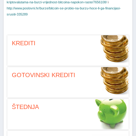
kriptovalutama-na-burzi-vrijednost-bitcoina-napokon-raste/7656108/
i
http://www.poslovni.hr/burze/bitcoin-se-probio-na-burzu-hoce-li-ga-financijasi-
srusiti-335289
KREDITI
GOTOVINSKI KREDITI
ŠTEDNJA