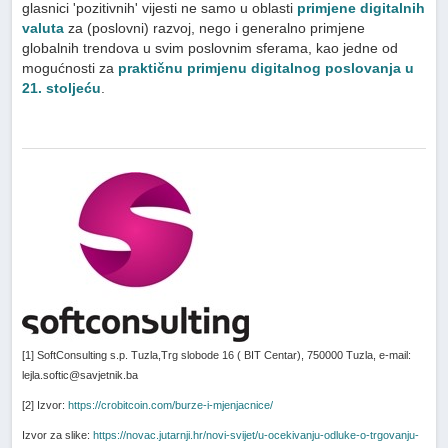
glasnici 'pozitivnih' vijesti ne samo u oblasti
primjene digitalnih
valuta
za (poslovni) razvoj, nego i generalno primjene
globalnih trendova u svim poslovnim sferama, kao jedne od
mogućnosti za
praktičnu primjenu digitalnog poslovanja u
21. stoljeću
.
[1] SoftConsulting s.p. Tuzla,Trg slobode 16 ( BIT Centar), 750000 Tuzla, e-mail:
lejla.softic@savjetnik.ba
[2] Izvor:
https://crobitcoin.com/burze-i-mjenjacnice/
Izvor za slike:
https://novac.jutarnji.hr/novi-svijet/u-ocekivanju-odluke-o-trgovanju-