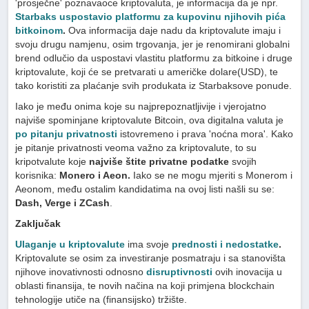
'prosječne' poznavaoce kriptovaluta, je informacija da je npr.
Starbaks uspostavio platformu za kupovinu njihovih pića
bitkoinom
.
Ova informacija daje nadu da kriptovalute imaju i
svoju drugu namjenu, osim trgovanja, jer je renomirani globalni
brend odlučio da uspostavi vlastitu platformu za bitkoine i druge
kriptovalute, koji će se pretvarati u američke dolare(USD), te
tako koristiti za plaćanje svih produkata iz Starbaksove ponude.
Iako je među onima koje su najprepoznatljivije i vjerojatno
najviše spominjane kriptovalute Bitcoin, ova digitalna valuta je
po pitanju privatnosti
istovremeno i prava 'noćna mora'. Kako
je pitanje privatnosti veoma važno za kriptovalute, to su
kripotvalute koje
najviše štite privatne podatke
svojih
korisnika:
Monero i Aeon.
Iako se ne mogu mjeriti s Monerom i
Aeonom, među ostalim kandidatima na ovoj listi našli su se:
Dash, Verge i ZCash
.
Zaključak
Ulaganje u kriptovalute
ima svoje
prednosti i nedostatke
.
Kriptovalute se osim za investiranje posmatraju i sa stanovišta
njihove inovativnosti odnosno
disruptivnosti
ovih inovacija u
oblasti finansija, te novih načina na koji primjena blockchain
tehnologije utiče na (finansijsko) tržište.