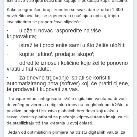
Istina sve više ljudi svaki dan kupuje ili pokušaju kupiti Bitcoine.
Kako je ograničen broj i trenutno se svaki dan izrudari 1.800
novih Bitcoina koji se izgeneriraju i puštaju u opticaj, kripto
investitorima se preporučava slijedeće:
· uloženi novac rasporedite na više
kriptovaluta;
· istražite i procijenite sami u što želite uložiti;
· kupite 'jeftino', prodajte 'skupo';
· odredite iznose i količine koje želite ponovno
vratiti u fiat valute;
· za dnevno trgovanje isplati se koristiti
automatiziranog bota (softver) koji će pratiti cijene,
te prodavati i kupovati za vas.
Transparentno i integrisano tržište digitalnim valutama dovodi
do većeg povjerenja u digitalnu imovinu na globalnom tržištu, a
pozitivni primjeri i iskustva globalnih brendova koji ulažu u
razvoj vlastitih platformi za plaćanje kriptovalutama imaju za cilj
da stabiliziraju tržišna kretanja u ovoj oblasti.
Jedan od optimističnih primjera na tržištu digitalnih valuta, za