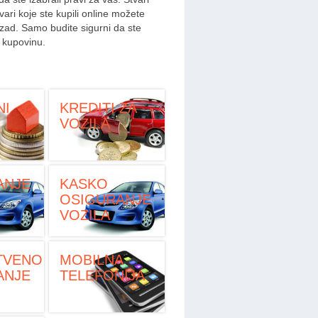
tvari koje ste kupili online možete
azad. Samo budite sigurni da ste
e kupovinu.
NI
KREDITI ZA
VOZILA
ANJE
KASKO
OSIGURANJE
VOZILA
TVENO
MOBILNA
ANJE
TELEFONIJA