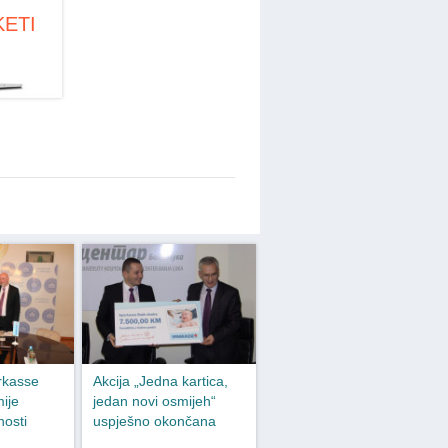
KETI
rkasse
Akcija „Jedna kartica,
ije
jedan novi osmijeh“
nosti
uspješno okončana