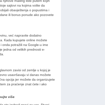
a njihove mailing liste putem kojih
oje sajtovi na kojima volite da
dobijali obavještenja o popustima i
endane ili bonus ponude ako pozovete
ovinu, već napravite dodatno
ma. Kada kupujete online možete
, i onda potražili na Google-u ime
e jedna od velikih prednosti e-
da.
lavnom zavisi od zemlje u kojoj je
dnevno usavršavaju vi danas možete
ična opcija jer možete da organizujete
stem za praćenje znat ćete i ako
pujte više
da ste izabrali pravi za vas. Stvari