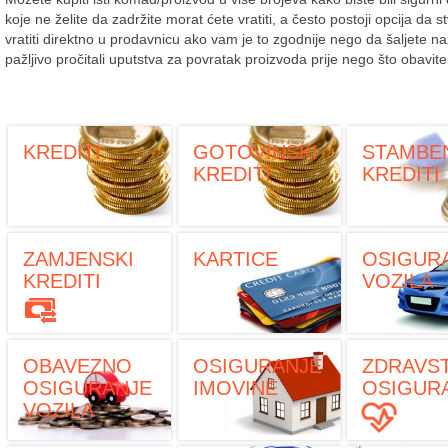
koje ne želite da zadržite morat ćete vratiti, a često postoji opcija da s
vratiti direktno u prodavnicu ako vam je to zgodnije nego da šaljete n
pažljivo pročitali uputstva za povratak proizvoda prije nego što obavit
KREDITI
GOTOVINSKI
STAMBE
KREDITI
KREDITI
ZAMJENSKI
KARTICE
OSIGUR
KREDITI
VOZILA
OBAVEZNO
OSIGURANJE
ZDRAVS
OSIGURANJE
IMOVINE
OSIGUR
VOZILA