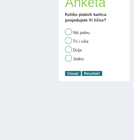
Anketa
Koliko platnih kartica
posjedujete Vi lično?
Niti jednu
Tri i više
Dvije
Jednu
Glasaj!
Rezultati!