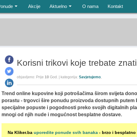
Ponude
Akcije
Aktuelno
O nama
Kontakt
Korisni trikovi koje trebate znat
objavljeno: Prije
10
God. | kategorija:
Savjetujemo
,
Trend online kupovine koji potrošačima širom svijeta dono
porastu - trgovci šire ponudu proizvoda dostupnih putem 
specijalne popuste i pogodnosti preko svojih digitalnih pla
mnogi od njih nude i mogućnost besplatne dostave.
Na Kliker.ba
uporedite ponude svih banaka
- brzo i besplatno 