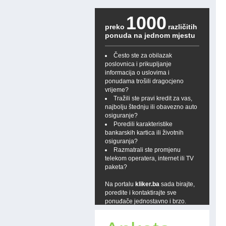
1000
preko
različitih
ponuda na jednom mjestu
Često ste za obilazak
poslovnica i prikupljanje
informacija o uslovima i
ponudama trošili dragocjeno
vrijeme?
Tražili ste pravi kredit za vas,
najbolju štednju ili obavezno auto
osiguranje?
Poredili karakteristike
bankarskih kartica ili životnih
osiguranja?
Razmatrali ste promjenu
telekom operatera, internet ili TV
paketa?
Na portalu
kliker.ba
sada birajte,
poredite i kontaktirajte sve
ponuđače jednostavno i brzo.