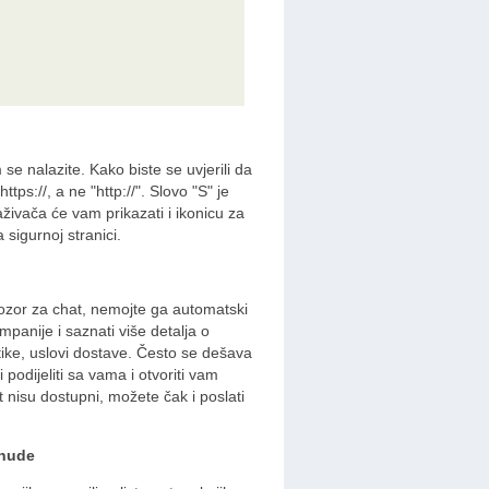
e nalazite. Kako biste se uvjerili da
ttps://, a ne "http://". Slovo "S" je
živača će vam prikazati i ikonicu za
sigurnoj stranici.
rozor za chat, nemojte ga automatski
mpanije i saznati više detalja o
ike, uslovi dostave. Često se dešava
podijeliti sa vama i otvoriti vam
 nisu dostupni, možete čak i poslati
onude