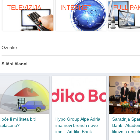
TELEVIZIJA
INTERNET
FULL PA
Oznake:
Slični članci
Hoće li mi šteta biti
Hypo Group Alpe Adria
Saradnja Spa
isplaćena?
ima novi brend i novo
Bank i Akadem
ime – Addiko Bank
likovnih umjet