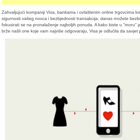
Zahvaljujući kompaniji Visa, bankama i ovlaštenim online trgovcima k
sigurnosti vašeg novca i bezbjednosti transakcija, danas možete bezbr
fokusirati se na pronalaženje najboljih ponuda. A kako biste u "moru" p
brže našli one koje vam najviše odgovaraju, Visa je odlučila da savjet 