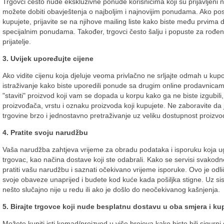
Trgovci često nude ekskluzivne ponude korisnicima koji su prijavljeni n
možete dobiti obavještenja o najboljim i najnovijim ponudama. Ako post
kupujete, prijavite se na njihove mailing liste kako biste među prvima 
specijalnim ponudama. Također, trgovci često šalju i popuste za rođ
prijatelje.
3. Uvijek upoređujte cijene
Ako vidite cijenu koja djeluje veoma privlačno ne srljajte odmah u kup
istraživanje kako biste uporedili ponude sa drugim online prodavnica
"staviti" proizvod koji vam se dopada u korpu kako ga ne biste izgubili
proizvođača, vrstu i oznaku proizvoda koji kupujete. Ne zaboravite da j
trgovine brzo i jednostavno pretraživanje uz veliku dostupnost proizvo
4. Pratite svoju narudžbu
Vaša narudžba zahtjeva vrijeme za obradu podataka i isporuku koja ug
trgovac, kao načina dostave koji ste odabrali. Kako se servisi svako
pratiti vašu narudžbu i saznati očekivano vrijeme isporuke. Ovo je odl
svoje obaveze unaprijed i budete kod kuće kada pošiljka stigne. Uz si
nešto slučajno nije u redu ili ako je došlo do neočekivanog kašnjenja.
5. Birajte trgovce koji nude besplatnu dostavu u oba smjera i ku
Možete kupiti isti komad/proizvod u više brojeva kako biste bili sigurni 