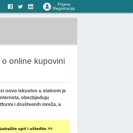
Prijava
Registracija
i o online kupovini
si novo iskustvo u stalnom je
Interneta, obezbjeđuju
tformi i društvenih mreža, a
zatražite upit i uštedite >>