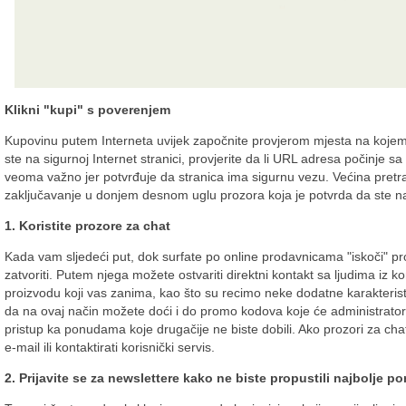
Klikni "kupi" s poverenjem
Kupovinu putem Interneta uvijek započnite provjerom mjesta na kojem s
ste na sigurnoj Internet stranici, provjerite da li URL adresa počinje sa h
veoma važno jer potvrđuje da stranica ima sigurnu vezu. Većina pretra
zaključavanje u donjem desnom uglu prozora koja je potvrda da ste na 
1. Koristite prozore za chat
Kada vam sljedeći put, dok surfate po online prodavnicama "iskoči" p
zatvoriti. Putem njega možete ostvariti direktni kontakt sa ljudima iz ko
proizvodu koji vas zanima, kao što su recimo neke dodatne karakterist
da na ovaj način možete doći i do promo kodova koje će administratori 
pristup ka ponudama koje drugačije ne biste dobili. Ako prozori za chat
e-mail ili kontaktirati korisnički servis.
2. Prijavite se za newslettere kako ne biste propustili najbolje p