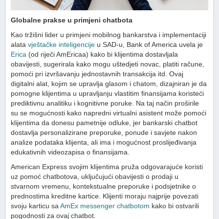
Globalne prakse u primjeni chatbota
Kao tržišni lider u primjeni mobilnog bankarstva i implementaciji
alata
vještačke inteligencije
u SAD-u, Bank of America uvela je
Erica
(od riječi AmEricaa) kako bi klijentima dostavljala
obavijesti, sugerirala kako mogu uštedjeti novac, platiti račune,
pomoći pri izvršavanju jednostavnih transakcija itd. Ovaj
digitalni alat, kojim se upravlja glasom i chatom, dizajniran je da
pomogne klijentima u upravljanju vlastitim finansijama koristeći
prediktivnu analitiku i kognitivne poruke. Na taj način proširile
su se mogućnosti kako napredni virtualni asistent može pomoći
klijentima da donesu pametnije odluke, jer bankarski chatbot
dostavlja personalizirane preporuke, ponude i savjete nakon
analize podataka klijenta, ali ima i mogućnost proslijeđivanja
edukativnih videozapisa o finansijama.
American Express svojim klijentima pruža odgovarajuće koristi
uz pomoć chatbotova, uključujući obavijesti o prodaji u
stvarnom vremenu, kontekstualne preporuke i podsjetnike o
prednostima kreditne kartice. Klijenti moraju najprije povezati
svoju karticu sa
AmEx messenger chatbotom
kako bi ostvarili
pogodnosti za ovaj chatbot.