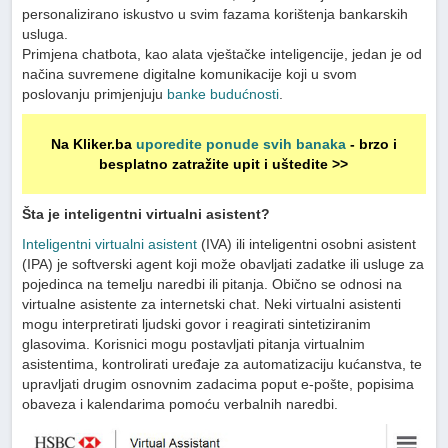
personalizirano iskustvo u svim fazama korištenja bankarskih
usluga.
Primjena chatbota, kao alata vještačke inteligencije, jedan je od
načina suvremene digitalne komunikacije koji u svom
poslovanju primjenjuju
banke budućnosti
.
Na Kliker.ba
uporedite ponude svih banaka
- brzo i
besplatno zatražite upit i uštedite >>
Šta je inteligentni virtualni asistent?
Inteligentni virtualni asistent
(IVA) ili inteligentni osobni asistent
(IPA) je softverski agent koji može obavljati zadatke ili usluge za
pojedinca na temelju naredbi ili pitanja. Obično se odnosi na
virtualne asistente za internetski chat. Neki virtualni asistenti
mogu interpretirati ljudski govor i reagirati sintetiziranim
glasovima. Korisnici mogu postavljati pitanja virtualnim
asistentima, kontrolirati uređaje za automatizaciju kućanstva, te
upravljati drugim osnovnim zadacima poput e-pošte, popisima
obaveza i kalendarima pomoću verbalnih naredbi.