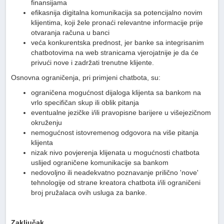
finansijama
efikasnija digitalna komunikacija sa potencijalno novim
klijentima, koji žele pronaći relevantne informacije prije
otvaranja računa u banci
veća konkurentska prednost, jer banke sa integrisanim
chatbotovima na web stranicama vjerojatnije je da će
privući nove i zadržati trenutne klijente.
Osnovna ograničenja, pri primjeni chatbota, su:
ograničena mogućnost dijaloga klijenta sa bankom na
vrlo specifičan skup ili oblik pitanja
eventualne jezičke i/ili pravopisne barijere u višejezičnom
okruženju
nemogućnost istovremenog odgovora na više pitanja
klijenta
nizak nivo povjerenja klijenata u mogućnosti chatbota
uslijed ograničene komunikacije sa bankom
nedovoljno ili neadekvatno poznavanje prilično 'nove'
tehnologije od strane kreatora chatbota i/ili ograničeni
broj pružalaca ovih usluga za banke.
Zaključak