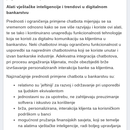
Alati vještačke inteligencije i trendovi u digitalnom
bankarstvu
Prednosti i ograničenja primjene chatbota mijenjaju se sa
vremenom odnosno kako se sve više razvijaju i koriste ovi alati,
te se tako i kontinuirano unapređuju funkcionalnosti tehnologije
koja se koristi za digitalnu komunikaciju sa klijentima u
bankarstvu. Neki chatbotovi imaju ograničenu funkcionalnost u
usporedbi sa naprednim chatbotovima koji se koriste unutar i
izvan bankarske industrije. Adekvatna integracija chatbotova,
pri procesu angažiranja klijenata, može obezbjediti brže
izvršavanje personaliziranih interakcija banke sa klijentima.
Najznačajnije prednosti primjene chatbota u bankarstvu su:
relativno su 'jeftiniji' za razvoj i održavanje pri usporedbi
sa ljudskim ekvivalentom
jednostavni su za upotrebu, ne zahtijevaju preuzimanje
softvera i iskustvo za korištenje
brža, personalizirana, interakcija klijenta sa korisničkom
podrškom u banci
mogućnost pružanja finansijskih savjeta, koji se temelje
na alatima vještačke inteligencije, radi boljeg upravljanja