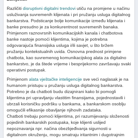
Različiti
disruptivni digitalni trendovi
utiču na promjene u načinu
usluživanja suvremenih klijenata i pri pružanju usluga digitalnog
bankarstva. Podsticanje bolje komunikacije između klijenata i
banke presudno je za konkurentnost suvremenih banaka.
Primjenom raznovrsnih komunikacijskih kanala i chatbotova
banke nastoje pomoći klijentima, kojima je potrebna
odgovarajuća finansijska usluga i/ili savjet, u što bržem
pružanju kontekstualnih uvida. Osnovna prednost primjene
chatbota, kao suvremenog komunikacijskog alata za digitalno
bankarstvo, je da štede vrijeme i besprijekorno završavaju svaki
operativni postupak.
Primjenom
alata vještačke inteligencije
sve veći naglasak je na
humanom pristupu u pružanju usluga digitalnog bankarstva.
Potrebno je da chatboti budu dizajnirani kako bi pomogli
klijentima pri upravljanju vlastitim finansijama, pojednostavili i
ubrzali korisničku podršku u bankama, a bankarskom osoblju
omogućili efikasnije obavljanje njihovih zadataka.
Chatboti trebaju pomoći klijentima, pri razumijevanju složenosti
pojedinih bankarskih postupaka, koje klijenti uslijed
nepoznavanja npr. načina obezbjeđivanja sigurnosti u
digitalnom okruženju, mogu smatraju iritantnim i dugotrajnim