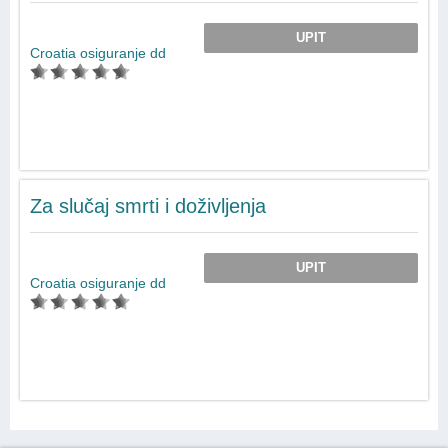
UPIT
Croatia osiguranje dd
Za slučaj smrti i doživljenja
UPIT
Croatia osiguranje dd