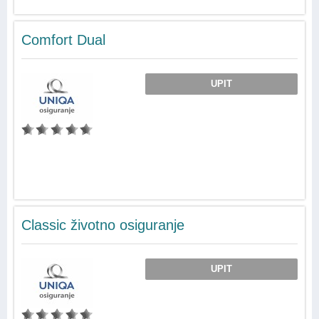
Comfort Dual
UPIT
Classic životno osiguranje
UPIT