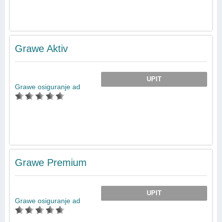
Grawe Aktiv
UPIT
Grawe osiguranje ad
Grawe Premium
UPIT
Grawe osiguranje ad