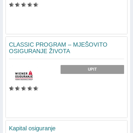
CLASSIC PROGRAM – MJEŠOVITO
OSIGURANJE ŽIVOTA
UPIT
Kapital osiguranje