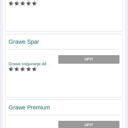
Grawe Spar
UPIT
Grawe osiguranje dd
Grawe Premium
UPIT