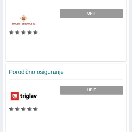
UPIT
Porodično osiguranje
UPIT