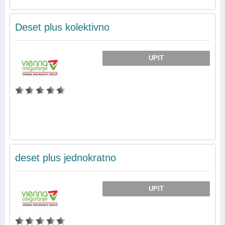
Deset plus kolektivno
UPIT
deset plus jednokratno
UPIT