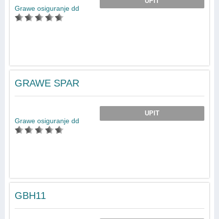
UPIT
Grawe osiguranje dd
GRAWE SPAR
UPIT
Grawe osiguranje dd
GBH11