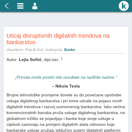
Uticaj disruptivnih digitalnih trendova na
bankarstvo
objavljeno: Prije
6
God. | kategorija:
Banke
,
1
Autor:
Lejla Softić
, dipl.oec.
„
Priroda može postići iste rezultate na različite načine.
“
– Nikola Tesla
Brojne tehnološke promjene dovele su do povećane upotrebe
usluga digitalnog bankarstva i pri tome uticale na pojavu novih
digitalnih trendova i razvoj suvremenog bankarstva. Iako većina
konvencionalnih banaka pruža usluge digitalnog bankarstva, na
globalnom tržištu se pojavljuju i banke koje svoje usluge u
cijelosti zasnivaju na primjeni digitalnih alata odnosno koje
bankarske usluge pružaju isključivo putem digitalnih platformi.