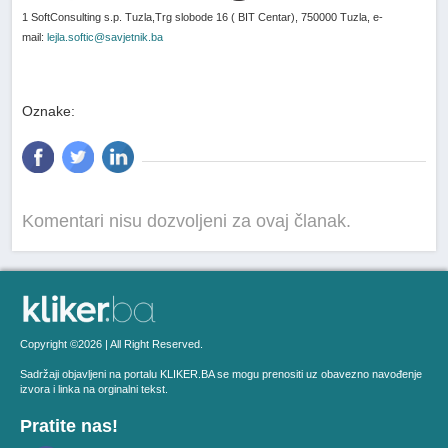
1 SoftConsulting s.p. Tuzla,Trg slobode 16 ( BIT Centar), 750000 Tuzla, e-
mail:
lejla.softic@savjetnik.ba
Oznake:
Komentari nisu dozvoljeni za ovaj članak.
Copyright ©2026 | All Right Reserved.
Sadržaji objavljeni na portalu KLIKER.BA se mogu prenositi uz obavezno navođenje
izvora i linka na orginalni tekst.
Pratite nas!