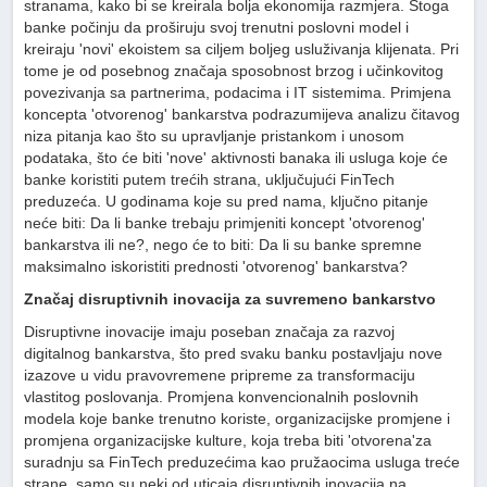
stranama, kako bi se kreirala bolja ekonomija razmjera. Stoga
banke počinju da proširuju svoj trenutni poslovni model i
kreiraju 'novi' ekoistem sa ciljem boljeg usluživanja klijenata. Pri
tome je od posebnog značaja sposobnost brzog i učinkovitog
povezivanja sa partnerima, podacima i IT sistemima. Primjena
koncepta 'otvorenog' bankarstva podrazumijeva analizu čitavog
niza pitanja kao što su upravljanje pristankom i unosom
podataka, što će biti 'nove' aktivnosti banaka ili usluga koje će
banke koristiti putem trećih strana, uključujući FinTech
preduzeća. U godinama koje su pred nama, ključno pitanje
neće biti: Da li banke trebaju primjeniti koncept 'otvorenog'
bankarstva ili ne?, nego će to biti: Da li su banke spremne
maksimalno iskoristiti prednosti 'otvorenog' bankarstva?
Značaj disruptivnih inovacija za suvremeno bankarstvo
Disruptivne inovacije imaju poseban značaja za razvoj
digitalnog bankarstva, što pred svaku banku postavljaju nove
izazove u vidu pravovremene pripreme za transformaciju
vlastitog poslovanja. Promjena konvencionalnih poslovnih
modela koje banke trenutno koriste, organizacijske promjene i
promjena organizacijske kulture, koja treba biti 'otvorena'za
suradnju sa FinTech preduzećima kao pružaocima usluga treće
strane, samo su neki od uticaja disruptivnih inovacija na