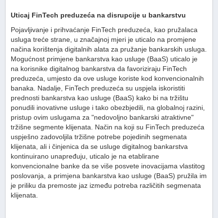
Uticaj FinTech preduzeća na disrupcije u bankarstvu
Pojavljivanje i prihvaćanje FinTech preduzeća, kao pružalaca
usluga treće strane, u značajnoj mjeri je uticalo na promjene
načina korištenja digitalnih alata za pružanje bankarskih usluga.
Mogućnost primjene bankarstva kao usluge (BaaS) uticalo je
na korisnike digitalnog bankarstva da favoriziraju FinTech
preduzeća, umjesto da ove usluge koriste kod konvencionalnih
banaka. Nadalje, FinTech preduzeća su uspjela iskoristiti
prednosti bankarstva kao usluge (BaaS) kako bi na tržištu
ponudili inovativne usluge i tako obezbjedili, na globalnoj razini,
pristup ovim uslugama za "nedovoljno bankarski atraktivne"
tržišne segmente klijenata. Način na koji su FinTech preduzeća
uspješno zadovoljila tržišne potrebe pojedinih segmenata
klijenata, ali i činjenica da se usluge digitalnog bankarstva
kontinuirano unapređuju, uticalo je na etablirane
konvencionalne banke da se više posvete inovacijama vlastitog
poslovanja, a primjena bankarstva kao usluge (BaaS) pružila im
je priliku da premoste jaz između potreba različitih segmenata
klijenata.