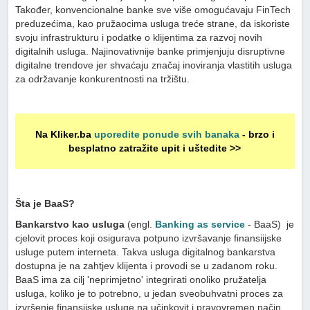
Također, konvencionalne banke sve više omogućavaju FinTech
preduzećima, kao pružaocima usluga treće strane, da iskoriste
svoju infrastrukturu i podatke o klijentima za razvoj novih
digitalnih usluga. Najinovativnije banke primjenjuju disruptivne
digitalne trendove jer shvaćaju značaj inoviranja vlastitih usluga
za održavanje konkurentnosti na tržištu.
Na Kliker.ba
uporedite ponude svih banaka
- brzo i
besplatno zatražite upit i uštedite >>
Šta je BaaS?
Bankarstvo kao usluga
(engl.
Banking as service
- BaaS) je
cjelovit proces koji osigurava potpuno izvršavanje finansiijske
usluge putem interneta. Takva usluga digitalnog bankarstva
dostupna je na zahtjev klijenta i provodi se u zadanom roku.
BaaS ima za cilj 'neprimjetno' integrirati onoliko pružatelja
usluga, koliko je to potrebno, u jedan sveobuhvatni proces za
izvršenje finansijske usluge na učinkovit i pravovremen način.