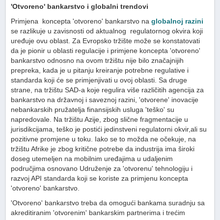
'Otvoreno' bankarstvo i globalni trendovi
Primjena koncepta 'otvoreno' bankarstvo na
globalnoj razini
se razlikuje u zavisnosti od aktualnog regulatornog okvira koji
uređuje ovu oblast. Za Evropsko tržište može se konstatovati
da je pionir u oblasti regulacije i primjene koncepta 'otvoreno'
bankarstvo odnosno na ovom tržištu nije bilo značajnijih
prepreka, kada je u pitanju kreiranje potrebne regulative i
standarda koji će se primjenjivati u ovoj oblasti. Sa druge
strane, na tržištu SAD-a koje regulira više različitih agencija za
bankarstvo na državnoj i saveznoj razini, 'otvorene' inovacije
nebankarskih pružatelja finansijskih usluga 'teško' su
napredovale. Na tržištu Azije, zbog slične fragmentacije u
jurisdikcijama, teško je postići jedinstveni regulatorni okvir,ali su
pozitivne promjene u toku. Iako se to možda ne očekuje, na
tržištu Afrike je zbog kritične potrebe da industrija ima široki
doseg utemeljen na mobilnim uređajima u udaljenim
područjima osnovano Udruženje za 'otvorenu' tehnologiju i
razvoj API standarda koji se koriste za primjenu koncepta
'otvoreno' bankarstvo.
'Otvoreno' bankarstvo treba da omogući bankama suradnju sa
akreditiranim 'otvorenim' bankarskim partnerima i trećim