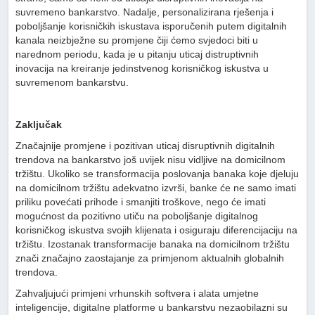
suvremeno bankarstvo. Nadalje, personalizirana rješenja i
poboljšanje korisničkih iskustava isporučenih putem digitalnih
kanala neizbježne su promjene čiji ćemo svjedoci biti u
narednom periodu, kada je u pitanju uticaj distruptivnih
inovacija na kreiranje jedinstvenog korisničkog iskustva u
suvremenom bankarstvu.
Zaključak
Značajnije promjene i pozitivan uticaj disruptivnih digitalnih
trendova na bankarstvo još uvijek nisu vidljive na domicilnom
tržištu. Ukoliko se transformacija poslovanja banaka koje djeluju
na domicilnom tržištu adekvatno izvrši, banke će ne samo imati
priliku povećati prihode i smanjiti troškove, nego će imati
mogućnost da pozitivno utiču na poboljšanje digitalnog
korisničkog iskustva svojih klijenata i osiguraju diferencijaciju na
tržištu. Izostanak transformacije banaka na domicilnom tržištu
znači značajno zaostajanje za primjenom aktualnih globalnih
trendova.
Zahvaljujući primjeni vrhunskih softvera i alata umjetne
inteligencije, digitalne platforme u bankarstvu nezaobilazni su