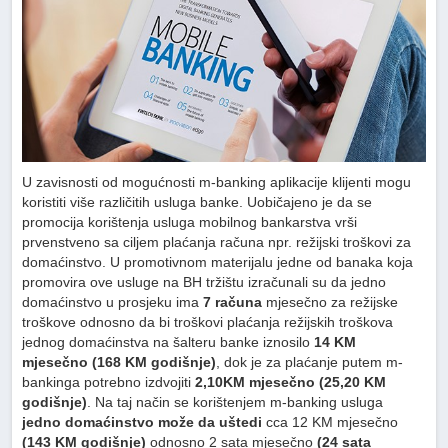
U zavisnosti od mogućnosti m-banking aplikacije klijenti mogu
koristiti više različitih usluga banke. Uobičajeno je da se
promocija korištenja usluga mobilnog bankarstva vrši
prvenstveno sa ciljem plaćanja računa npr. režijski troškovi za
domaćinstvo. U promotivnom materijalu jedne od banaka koja
promovira ove usluge na BH tržištu izračunali su da jedno
domaćinstvo u prosjeku ima
7 računa
mjesečno za režijske
troškove odnosno da bi troškovi plaćanja režijskih troškova
jednog domaćinstva na šalteru banke iznosilo
14 KM
mjesečno (168 KM godišnje)
, dok je za plaćanje putem m-
bankinga potrebno izdvojiti
2,10KM mjesečno (25,20 KM
godišnje)
. Na taj način se korištenjem m-banking usluga
jedno domaćinstvo može da uštedi
cca 12 KM mjesečno
(143 KM godišnje)
odnosno 2 sata mjesečno
(24 sata