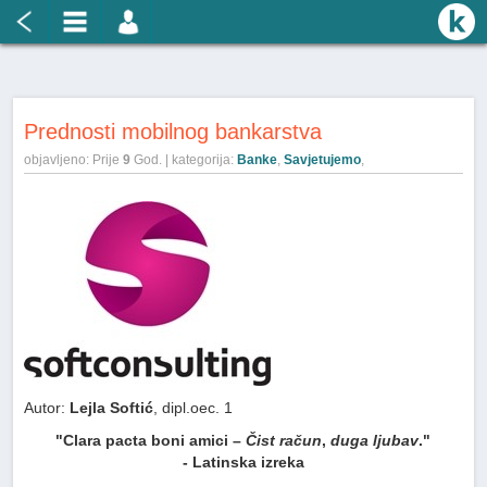
Prednosti mobilnog bankarstva
objavljeno: Prije
9
God. | kategorija:
Banke
,
Savjetujemo
,
Autor:
Lejla Softić
, dipl.oec. 1
"Clara pacta boni amici –
Čist račun
,
duga ljubav
."
- Latinska izreka