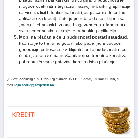
moguće očekivati integraciju i razvoj m-banking aplikacija
sa više različitih funkcionalnosti ( od plaćanja do online
aplikacije za kredit). Zato je potrebno da su i klijenti sa
„manje“ tehnoloških znanja blagovremeno informirani o
svim pogodnostima primjene m-banking aplikacija.
Mobilna plaćanja će u budućnosti postati standard
,
kao što je to trenutno gotovinsko plaćanje, a buduće
generacije potrošača tzv. klijenti banke budućnosti moći
će da „zaborave“ na novčanik koji se trenutno koristi za
pohranu i čuvanje gotovine kao sredstva plaćanja.
[1] SoftConsulting s.p. Tuzla,Trg slobode 16 ( BIT Centar), 750000 Tuzla, e-
mail:
lejla.softic@savjetnik.ba
KREDITI