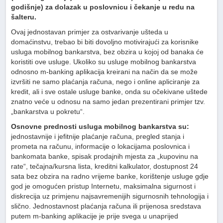
godišnje) za dolazak u poslovnicu i čekanje u redu na
šalteru.
Ovaj jednostavan primjer za ostvarivanje ušteda u
domaćinstvu, trebao bi biti dovoljno motivirajući za korisnike
usluga mobilnog bankarstva, bez obzira u kojoj od banaka će
koristiti ove usluge. Ukoliko su usluge mobilnog bankarstva
odnosno m-banking aplikacija kreirani na način da se može
izvršiti ne samo plaćanja računa, nego i online apliciranje za
kredit, ali i sve ostale usluge banke, onda su očekivane uštede
znatno veće u odnosu na samo jedan prezentirani primjer tzv.
„bankarstva u pokretu“.
Osnovne prednosti usluga mobilnog bankarstva su:
jednostavnije i jefitnije plaćanje računa, pregled stanja i
prometa na računu, informacije o lokacijama poslovnica i
bankomata banke, spisak prodajnih mjesta za „kupovinu na
rate“, tečajna/kursna lista, kreditni kalkulator, dostupnost 24
sata bez obzira na radno vrijeme banke, korištenje usluge gdje
god je omogućen pristup Internetu, maksimalna sigurnost i
diskrecija uz primjenu najsavremenijih sigurnosnih tehnologija i
slično. Jednostavnost plaćanja računa ili prijenosa sredstava
putem m-banking aplikacije je prije svega u unaprijed