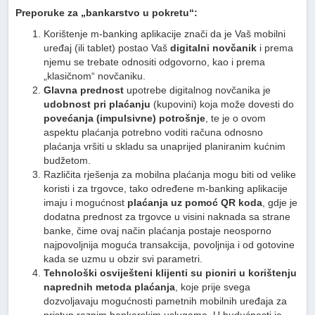
Preporuke za „bankarstvo u pokretu“:
Korištenje m-banking aplikacije znači da je Vaš mobilni
uređaj (ili tablet) postao Vaš
digitalni novčanik
i prema
njemu se trebate odnositi odgovorno, kao i prema
„klasičnom“ novčaniku.
Glavna prednost
upotrebe digitalnog novčanika je
udobnost pri plaćanju
(kupovini) koja može dovesti do
povećanja (impulsivne) potrošnje
, te je o ovom
aspektu plaćanja potrebno voditi računa odnosno
plaćanja vršiti u skladu sa unaprijed planiranim kućnim
budžetom.
Različita rješenja za mobilna plaćanja mogu biti od velike
koristi i za trgovce, tako određene m-banking aplikacije
imaju i mogućnost
plaćanja uz pomoć QR koda
, gdje je
dodatna prednost za trgovce u visini naknada sa strane
banke, čime ovaj način plaćanja postaje neosporno
najpovoljnija moguća transakcija, povoljnija i od gotovine
kada se uzmu u obzir svi parametri.
Tehnološki osviješteni klijenti su pioniri u korištenju
naprednih metoda plaćanja
, koje prije svega
dozvoljavaju mogućnosti pametnih mobilnih uređaja za
pristup raznim bankarskim uslugama. U budućnosti je