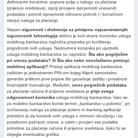
definiranim koracima: popune polja u nalogu za plaćanje
(prijenos sredstava), opciji provjere ispravnosti unesenih
podataka i potvrdi ispravnosti odnosno potvrdi ( i konačnom
slanju) naloga za plaćanje.
Stepen
sigurnosti i diskrecija uz primjenu najsavremenijih
sigurnosnih tehnologija
obično je kod strane korisnika usluga
mobilnog bankarstva najčešća prepreka pri korištenju
pogodnosti ovih usluga. Nedoumice korisnika pri upotrebi
usluga mobilnog bankarstva su najćešće:
Šta ako pogriješim
pri unosu podataka? ili Šta ako neko neovlašteno pristupi
mobilnoj aplikaciji?
Pristup aplikaciji mobilnog bankarstva
zaštićen je jedinstvenim PIN-om kojeg klijent samostalno
generiše prilikom prve prijave što garantuje zaštitu i privatnost
finansijskih transakcija. Međutim,
unos pogrešnih podataka
za plaćanje računa ili prijenos sredstava je
prije svega
odgovornost korisnika
usluga mobilnog bankarstva. Iako se
za mobilno bankarstvo koristi termin „bankarstvo u pokretu“, pri
izvršavanju naloga za plaćanje putem m-banking aplikacije
potrebno je da korisnik ovih usluga u mirnom okruženju i sa
posebnom pažnjom unese, a zatim i provjeri sve podatke
potrebne za plaćanje računa ili prijenos sredstava, kako bi se
izbjegla eventualna greška.