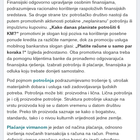
Finansijski odgovorno upravljanje osobnim finansijama,
podrazumijeva racionalno korištenje raspoloživih finansijskih
sredstava. Sa druge strane tzv. potrošačko društvo nastoji da
putem promotivnih aktivnosti potakne „neplaniranu“ potrošnju ili
impulzivnu kupovinu.
„Kako danas planirate potrošiti 6
KM?“
promotivni je slogan koji poziva na korištenje posebne
ponude kredita za različite namjene, dok za promociju usluga
mobilnog bankarstva slogan glasi:
„Platite račune u samo par
koraka !“
Izgleda jednostavno. Oba promotivna slogana treba
da pomognu klijentima banke da pronađemo odgovarajuća
finansijska rješenja. Izabrati potrošnju ili plaćanje, finansijska je
odluka koju trebate donijeti samostalno.
Pod pojmom
potrošnja
podrazumijevamo trošenje tj. utrošak
materijalnih dobara i usluga radi zadovoljavanja ljudskih
potreba. Potrošnja može biti: proizvodna i lična. Lična potrošnja
je i cilj proizvodne potrošnje. Struktura potrošnje ukazuje na
vrstu proizvoda koji se u datom vremenu u datom društvu
troše. Preko tih proizvoda saznaje se kako o bogatstvu,
standardu, tako i o nivou kulturnih vrijednosti jedne zemlje.
Plaćanje virmanom
je jedan od načina plaćanja, odnosno
izvršenja novčanih transakcija s računa na račun. Prema
definiciji virman označava nalog banci da izvrši određenu