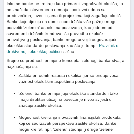
Iako se banke ne tretiraju kao primarni 'zagađivači' okoliša, to
ne znači da istovremeno nemaju i poslovni odnos sa
preduzećima, investicijama ili projektima koji zagađuju okoliš.
Banke koje djeluju na domicilnom tržištu više pažnje mogu
posvetiti 'zelenim' aspektima poslovanja, kao jednom od
suvremenih tržišnih trendova. Za provedbu ekološki
prihvatljivog poslovanja, banke mogu usvojiti odgovarajuće
ekološke standarde poslovanja kao što je to npr.
Pravilnik o
društvenoj i ekološkoj politici
i slično.
Brojne su prednosti primjene koncepta 'zelenog' bankarstva, a
najznačajnije su:
Zaštita prirodnih resursa i okoliša, jer se pridaje veća
važnost ekološkim aspektima poslovanja.
'Zelene' banke primjenjuju ekološke standarde i tako
imaju direktan uticaj na povećanje nivoa svijesti o
značaju zaštite okoliša.
Mogućnost kreiranja inovativnih finansijskih produkata
koji će sadržavati perspektivu zaštite okoliša. Banke
mogu kreirati npr. 'zelenu' štednju (i druge 'zelene'