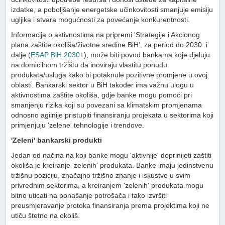
izdatke, a poboljšanje energetske učinkovitosti smanjuje emisiju
ugljika i stvara mogućnosti za povećanje konkurentnosti.
Informacija o aktivnostima na pripremi 'Strategije i Akcionog
plana zaštite okoliša/životne sredine BiH', za period do 2030. i
dalje (
ESAP BiH 2030+
), može biti povod bankama koje djeluju
na domicilnom tržištu da inoviraju vlastitu ponudu
produkata/usluga kako bi potaknule pozitivne promjene u ovoj
oblasti. Bankarski sektor u BiH također ima važnu ulogu u
aktivnostima zaštite okoliša, gdje banke mogu pomoći pri
smanjenju rizika koji su povezani sa klimatskim promjenama
odnosno agilnije pristupiti finansiranju projekata u sektorima koji
primjenjuju 'zelene' tehnologije i trendove.
'Zeleni' bankarski produkti
Jedan od načina na koji banke mogu 'aktivnije' doprinijeti zaštiti
okoliša je kreiranje 'zelenih' produkata. Banke imaju jedinstvenu
tržišnu poziciju, značajno tržišno znanje i iskustvo u svim
privrednim sektorima, a kreiranjem 'zelenih' produkata mogu
bitno uticati na ponašanje potrošača i tako izvršiti
preusmjeravanje protoka finansiranja prema projektima koji ne
utiču štetno na okoliš.