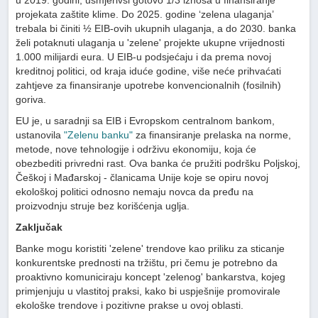
u 2019. godini, usmjerivši gotovo 1/3 iznosa u finansiranje
projekata zaštite klime. Do 2025. godine ‘zelena ulaganja’
trebala bi činiti ½ EIB-ovih ukupnih ulaganja, a do 2030. banka
želi potaknuti ulaganja u 'zelene' projekte ukupne vrijednosti
1.000 milijardi eura. U EIB-u podsjećaju i da prema novoj
kreditnoj politici, od kraja iduće godine, više neće prihvaćati
zahtjeve za finansiranje upotrebe konvencionalnih (fosilnih)
goriva.
EU je, u saradnji sa EIB i Evropskom centralnom bankom,
ustanovila
"Zelenu banku"
za finansiranje prelaska na norme,
metode, nove tehnologije i održivu ekonomiju, koja će
obezbediti privredni rast. Ova banka će pružiti podršku Poljskoj,
Češkoj i Mađarskoj - članicama Unije koje se opiru novoj
ekološkoj politici odnosno nemaju novca da pređu na
proizvodnju struje bez korišćenja uglja.
Zaključak
Banke mogu koristiti 'zelene' trendove kao priliku za sticanje
konkurentske prednosti na tržištu, pri čemu je potrebno da
proaktivno komuniciraju koncept 'zelenog' bankarstva, kojeg
primjenjuju u vlastitoj praksi, kako bi uspješnije promovirale
ekološke trendove i pozitivne prakse u ovoj oblasti.