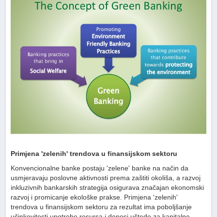
Primjena 'zelenih' trendova u finansijskom sektoru
Konvencionalne banke postaju 'zelene' banke na način da
usmjeravaju poslovne aktivnosti prema zaštiti okoliša, a razvoj
inkluzivnih bankarskih strategija osigurava značajan ekonomski
razvoj i promicanje ekološke prakse. Primjena 'zelenih'
trendova u finansijskom sektoru za rezultat ima poboljšanje
učinkovitosti upotrebe resursa i donosi uštede za kapitalne