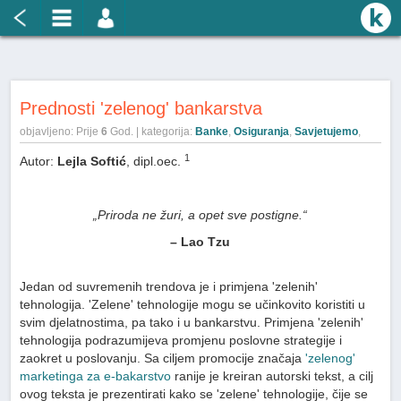
Prednosti 'zelenog' bankarstva
objavljeno: Prije
6
God. | kategorija:
Banke
,
Osiguranja
,
Savjetujemo
,
1
Autor:
Lejla Softić
, dipl.oec.
„Priroda ne žuri, a opet sve postigne.“
– Lao Tzu
Jedan od suvremenih trendova je i primjena 'zelenih'
tehnologija. 'Zelene' tehnologije mogu se učinkovito koristiti u
svim djelatnostima, pa tako i u bankarstvu. Primjena 'zelenih'
tehnologija podrazumijeva promjenu poslovne strategije i
zaokret u poslovanju. Sa ciljem promocije značaja
'zelenog'
marketinga za e-bakarstvo
ranije je kreiran autorski tekst, a cilj
ovog teksta je prezentirati kako se 'zelene' tehnologije, čije se