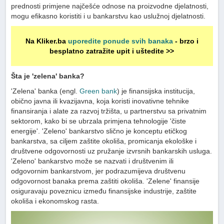
prednosti primjene najčešće odnose na proizvodne djelatnosti,
mogu efikasno koristiti i u bankarstvu kao uslužnoj djelatnosti.
Na Kliker.ba
uporedite ponude svih banaka
- brzo i
besplatno zatražite upit i uštedite >>
Šta je 'zelena' banka?
'Zelena' banka (engl.
Green bank
) je finansijska institucija,
obično javna ili kvazijavna, koja koristi inovativne tehnike
finansiranja i alate za razvoj tržišta, u partnerstvu sa privatnim
sektorom, kako bi se ubrzala primjena tehnologije 'čiste
energije'. 'Zeleno' bankarstvo slično je konceptu etičkog
bankarstva, sa ciljem zaštite okoliša, promicanja ekološke i
društvene odgovornosti uz pružanje izvrsnih bankarskih usluga.
'Zeleno' bankarstvo može se nazvati i društvenim ili
odgovornim bankarstvom, jer podrazumijeva društvenu
odgovornost banaka prema zaštiti okoliša. 'Zelene' finansije
osiguravaju poveznicu između finansijske industrije, zaštite
okoliša i ekonomskog rasta.