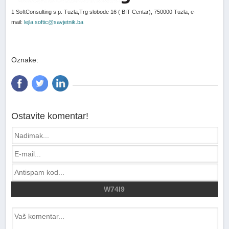
1 SoftConsulting s.p. Tuzla,Trg slobode 16 ( BIT Centar), 750000 Tuzla, e-
mail:
lejla.softic@savjetnik.ba
Oznake:
Ostavite komentar!
W74I9