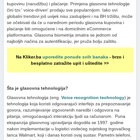
kupovinu (narudžbu) i plaćanje. Primjena glasovne tehnologije
čini tzv.' voice-driven' prodaju sve popularnijom. Iako ovi
globalni trendovi još uvijek nisu zastupljeni i na BH tržištu, može
se očekivati da će u narednom periodu glasovna kupovina i
plaćanje biti omogućene i na domicilnim eCommerce
platformama. Glasovna biometrija smatra se jednom od
najboljih načina za autentifikaciju, jer pruža bolju zaštitu.
Na Kliker.ba
uporedite ponude svih banaka
- brzo i
besplatno zatražite upit i uštedite >>
Šta je glasovna tehnologija?
Glasovna tehnologija (eng.
Voice recognition technology
) je
tehnologija koja koristi odgovarajući interfejs za prepoznavanje
govora, razumijevanje izgovorenih naredbi i odgovora na
pitanja, omogućavajući interakciju ljudi sa računarom. Puna
ekspanzija glasovnog upravljanja dogodila se 1997. godine
nakon implementacije u logistici vodećeg svjetskog trgovačkog
lanca Walmart, koji i danas koristi ovaj sustav. Pametni telefoni,