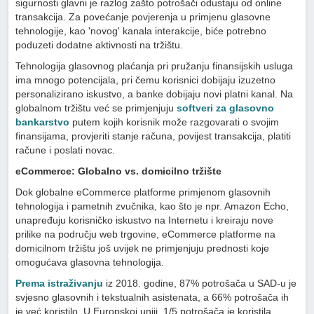
sigurnosti glavni je razlog zašto potrošači odustaju od online
transakcija. Za povećanje povjerenja u primjenu glasovne
tehnologije, kao 'novog' kanala interakcije, biće potrebno
poduzeti dodatne aktivnosti na tržištu.
Tehnologija glasovnog plaćanja pri pružanju finansijskih usluga
ima mnogo potencijala, pri čemu korisnici dobijaju izuzetno
personalizirano iskustvo, a banke dobijaju novi platni kanal. Na
globalnom tržištu već se primjenjuju
softveri za glasovno
bankarstvo
putem kojih korisnik može razgovarati o svojim
finansijama, provjeriti stanje računa, povijest transakcija, platiti
račune i poslati novac.
eCommerce: Globalno vs. domicilno tržište
Dok globalne eCommerce platforme primjenom glasovnih
tehnologija i pametnih zvučnika, kao što je npr. Amazon Echo,
unapređuju korisničko iskustvo na Internetu i kreiraju nove
prilike na području web trgovine, eCommerce platforme na
domicilnom tržištu još uvijek ne primjenjuju prednosti koje
omogućava glasovna tehnologija.
Prema istraživanju
iz 2018. godine, 87% potrošača u SAD-u je
svjesno glasovnih i tekstualnih asistenata, a 66% potrošača ih
je već koristilo. U Europskoj uniji, 1/5 potrošača je koristila