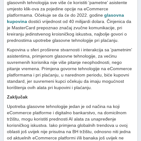
glasovnih tehnologija sve više će koristiti 'pametne' asistente
umjesto klik-ova za pojedine opcije na eCommerce
platformama. Očekuje se da će do 2022. godine
glasovna
kupovina
dostići vrijednost od 40 milijardi dolara. Činjenica da
je MasterCard prepoznao značaj zvučne komunikacije, pri
kreiranju jedinstvenog kroisničkog iskustva, najbolje govori o
prednostima upotrebe glasovne tehnologije pri plaćanju.
Kupovina u sferi proširene stvarnosti i interakcija sa 'pametnim'
asistentima, primjenom glasovne tehnologije, za većinu
suvremenih korisnika nije više pitanje neophodnosti, nego
pitanje vremena. Primjena govorne tehnologije na eCommerce
platformama i pri plaćanju, u narednom periodu, biće kupovni
standard, jer suvremeni kupci očekuju da imaju mogućnost
korištenja ovih alata pri kupovini i plaćanju.
Zaključak
Upotreba glasovne tehnologije jedan je od načina na koji
eCommerce platforme i digitalno bankarstvo, na domicilnom
tržištu, mogu koristiti prednosti AI alata za unapređenje
korisničkog iskustva. Iako primjena globalnih trendova u ovoj
oblasti još uvijek nije prisutna na BH tržištu, odnosno niti jedna
od aktuelnih eCommerce platformi i/ili banaka još uvijek ne