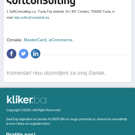
1 SoftConsulting s.p. Tuzla,Trg slobode 16 ( BIT Centar), 750000 Tuzla, e-
mail:
lejla.softic@savjetnik.ba
Oznake:
MasterCard
,
eCommerce
,
Komentari nisu dozvoljeni za ovaj članak.
Copyright ©2026 | All Right Reserved.
Sadržaji objavljeni na portalu KLIKER.BA se mogu prenositi uz obavezno navođenje
izvora i linka na orginalni tekst.
Pratite nas!