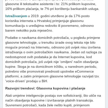
glasovne ili tekstualne asistente i to: 21% prilikom kupovine,
16% prilikom plaćanja, te 7% pri korištenju bankarskih usluga.
Istraživanjem
u 2019. godini utvrđeno je da 17% posto
korisnika interneta u Hrvatskoj primjenjuje glasovnu
komunikaciju s uređajima redovito ili povremeno, odnosno
barem nekoliko puta mjesečno.
Podatke o navikama domicilnih potrošača, u pogledu primjene
glasovne tehnologije, u trenutku izrade ovog teksta nije bilo
moguće pronaći na Internetu, odnosno još uvijek nisu izvršena
istraživanja o ovim potrošačkim navikama. Jedan od razloga za
nedostupnost ovih podataka je da Internet kupovina, kod
domicilnih potrošača, još uvijek nije 'omiljeni' način obavljanja
kupine. Stoga je na domicilnom tržištu, u narednom periodu,
potrebno više promovirati prednosti upotrebe eCommerce
platformi, a zatim primjenom glasovne tehnologije razvijati tzv.
'voice-driven' prodaju u BiH.
Razvojni trendovi: Glasovna kupovina i plaćanje
Alati umjetne inteligencije postaju sve sofisticiraniji, što utiče na
način obavljanja kupovine i izvršavanje platnih transakcija.
Suvremeni potrošači, kada žele nešto kupiti, primjenom