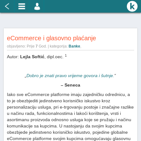
eCommerce i glasovno plaćanje
objavljeno: Prije
7
God. | kategorija:
Banke
,
1
Autor:
Lejla Softić
, dipl.oec.
„
Dobro je znati pravo vrijeme govora i šutnje.
“
– Seneca
Iako sve eCommerce platforme imaju zajedničku odrednicu, a
to je obezbjediti jedinstveno korisničko iskustvo kroz
personalizaciju usluga, pri e-trgovanju postoje i značajne razlike
u načinu rada, funkcionalnostima i lakoći korištenja, vrsti i
asortimanu proizvoda odnosno usluga koje se pružaju i načinu
komunikacije sa kupcima. U nastojanju da svojim kupcima
obezbjede jedinstveno korisničko iskustvo, pojedine globalne
eCommerce platforme svojim kupcima omogućavaju glasovnu