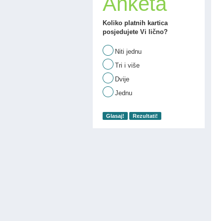
Anketa
Koliko platnih kartica
posjedujete Vi lično?
Niti jednu
Tri i više
Dvije
Jednu
Glasaj!
Rezultati!