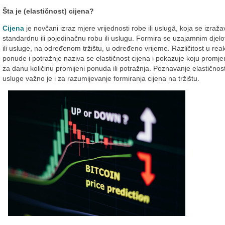
Šta je (elastičnost) cijena?
Cijena
je novčani izraz mjere vrijednosti robe ili uslugâ, koja se izra
standardnu ili pojedinačnu robu ili uslugu. Formira se uzajamnim dje
ili usluge, na određenom tržištu, u određeno vrijeme. Različitost u reak
ponude i potražnje naziva se elastičnost cijena i pokazuje koju promj
za danu količinu promijeni ponuda ili potražnja. Poznavanje elastičnosti
usluge važno je i za razumijevanje formiranja cijena na tržištu.