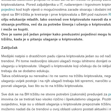
kriptovalutama. Pored zaljubljenika u IT, rudarenjem i trgovinom krip
pojedinci
kod kojih vijesti o mogućnostima zarade stvaraju i dodatni int
vijest sa BH tržišta je kreiranje i prve kriptovaluta u BiH pod nazivom
R
cilju edukacije mladih. Iako osnivač ove kriptovalute navodi da n
sticanja profitira, već da za potrebe širenja i učenja o kriptovalu
i može se kupiti.
Ovo je samo još jedan primjer kako preduzetni pojedinci mogu k
tržištu, kada je u pitanju ulaganje u kriptovalute.
Zaključak
Medijski natpisi o drastičnom padu cijena kriptovaluta jedan su od način
trendovi. Pri tome nedovoljno iskusni ulagači mogu ishitreno donijeti od
ulaganju u kriptovalute. Ulagači u kriptovalute koji očekuju da će isključi
trebaju da se dodatno edukuju.
Takva očekivanja su nerealna i to ne samo na tržištu kriptovaluta, nego 
ulaganju uvijek postoje i na njih ulagači trebaju biti spremni, naročito
povrati ulaganja, kao što su to na tržištu kriptovaluta.
Sve dok se na BH tržištu ne stvore potrebni (zakonski) preduvjeti za
p
imovina će se tretirati kao visoko rizično i špekulativno ulaganje. Po
susjedstvu, koje su u oblasti ulaganja u kriptovalute prepoznale tržišn
možemo nadati da će trendovi u ovoj oblasti uskoro postati aktuelni i 