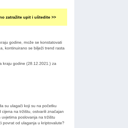
no zatražite upit i uštedite >>
 kraju godine, može se konstatovati
 kontinuirano se bilježi trend rasta
 kraju godine (28.12.2021.) za
 da su ulagači koji su na početku
 cijena na tržištu, ostvarili značajan
 uvjetima poslovanja na tržištu
eći povrat od ulaganja u kriptovalute?