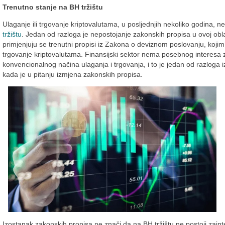
Trenutno stanje na BH tržištu
Ulaganje ili trgovanje kriptovalutama, u posljednjih nekoliko godina, n
tržištu
. Jedan od razloga je nepostojanje zakonskih propisa u ovoj obl
primjenjuju se trenutni propisi iz Zakona o deviznom poslovanju, kojim 
trgovanje kriptovalutama. Finansijski sektor nema posebnog interesa
konvencionalnog načina ulaganja i trgovanja, i to je jedan od razloga 
kada je u pitanju izmjena zakonskih propisa.
Izostanak zakonskih propisa ne znači da na BH tržištu ne postoji zaint