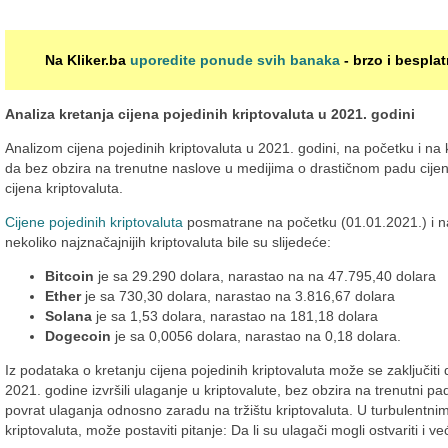
Na Kliker.ba
uporedite ponude svih banaka
- brzo i besplat
Analiza kretanja cijena pojedinih kriptovaluta u 2021. godini
Analizom cijena pojedinih kriptovaluta u 2021. godini, na početku i na
da bez obzira na trenutne naslove u medijima o drastičnom padu cijena,
cijena kriptovaluta.
Cijene pojedinih kriptovaluta
posmatrane na početku (01.01.2021.) i na
nekoliko najznačajnijih kriptovaluta bile su slijedeće:
Bitcoin
je sa 29.290 dolara, narastao na na 47.795,40 dolara
Ether
je sa 730,30 dolara, narastao na 3.816,67 dolara
Solana
je sa 1,53 dolara, narastao na 181,18 dolara
Dogecoin
je sa 0,0056 dolara, narastao na 0,18 dolara.
Iz podataka o kretanju cijena pojedinih kriptovaluta može se zaključiti
2021. godine izvršili ulaganje u kriptovalute, bez obzira na trenutni pad
povrat ulaganja odnosno zaradu na tržištu kriptovaluta. U turbulentnim
kriptovaluta, može postaviti pitanje: Da li su ulagači mogli ostvariti i v