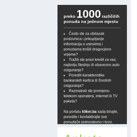
1000
preko
različitih
ponuda na jednom mjestu
Često ste za obilazak
poslovnica i prikupljanje
informacija o uslovima i
ponudama trošili dragocjeno
vrijeme?
Tražili ste pravi kredit za vas,
najbolju štednju ili obavezno auto
osiguranje?
Poredili karakteristike
bankarskih kartica ili životnih
osiguranja?
Razmatrali ste promjenu
telekom operatera, internet ili TV
paketa?
Na portalu
kliker.ba
sada birajte,
poredite i kontaktirajte sve
ponuđače jednostavno i brzo.