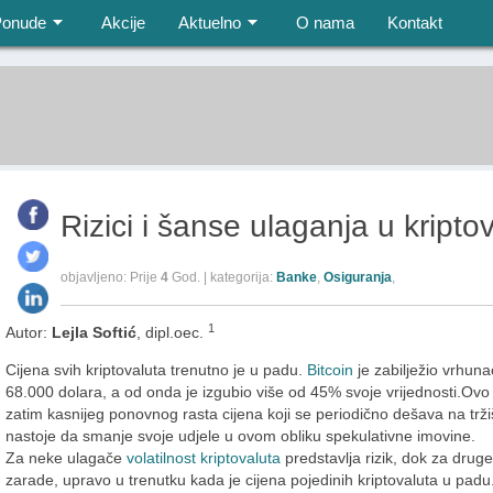
Ponude
Akcije
Aktuelno
O nama
Kontakt
Rizici i šanse ulaganja u kripto
objavljeno: Prije
4
God. | kategorija:
Banke
,
Osiguranja
,
1
Autor:
Lejla Softić
, dipl.oec.
Cijena svih kriptovaluta trenutno je u padu.
Bitcoin
je zabilježio vrhun
68.000 dolara, a od onda je izgubio više od 45% svoje vrijednosti.Ovo
zatim kasnijeg ponovnog rasta cijena koji se periodično dešava na tržiš
nastoje da smanje svoje udjele u ovom obliku spekulativne imovine.
Za neke ulagače
volatilnost kriptovaluta
predstavlja rizik, dok za drug
zarade, upravo u trenutku kada je cijena pojedinih kriptovaluta u padu