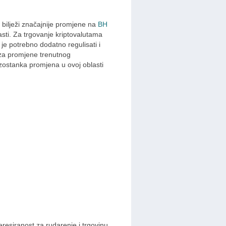
e bilježi značajnije promjene na
BH
asti. Za trgovanje kriptovalutama
je potrebno dodatno regulisati i
 za promjene trenutnog
izostanka promjena u ovoj oblasti
eresiranost za rudarenje i trgovinu