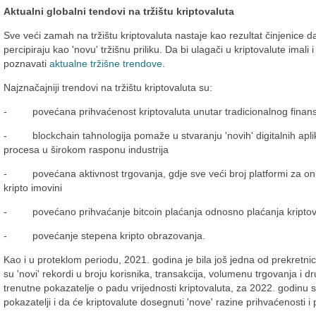
Aktualni globalni tendovi na tržištu kriptovaluta
Sve veći zamah na tržištu kriptovaluta nastaje kao rezultat činjenice d
percipiraju kao 'novu' tržišnu priliku. Da bi ulagači u kriptovalute imali
poznavati
aktualne tržišne trendove
.
Najznačajniji trendovi na tržištu kriptovaluta su:
- povećana prihvaćenost kriptovaluta unutar tradicionalnog finans
- blockchain tahnologija pomaže u stvaranju 'novih' digitalnih aplika
procesa u širokom rasponu industrija
- povećana aktivnost trgovanja, gdje sve veći broj platformi za onli
kripto imovini
- povećano prihvaćanje bitcoin plaćanja odnosno plaćanja kripto
- povećanje stepena kripto obrazovanja.
Kao i u proteklom periodu, 2021. godina je bila još jedna od prekretnica
su 'novi' rekordi u broju korisnika, transakcija, volumenu trgovanja i 
trenutne pokazatelje o padu vrijednosti kriptovaluta, za 2022. godinu 
pokazatelji i da će kriptovalute dosegnuti 'nove' razine prihvaćenosti i 