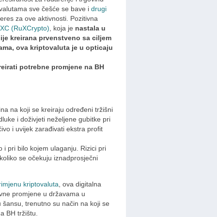
tovalutama sve češće se bave i
drugi
eres za ove aktivnosti. Pozitivna
XC (RuXCrypto)
, koja je
nastala u
ije kreirana prvenstveno sa ciljem
tama, ova kriptovaluta je u opticaju
reirati potrebne promjene na BH
a na koji se kreiraju određeni tržišni
luke i doživjeti neželjene gubitke pri
vo i uvijek zarađivati ekstra profit
i pri bilo kojem ulaganju. Rizici pri
 ukoliko se očekuju iznadprosječni
rimjenu kriptovaluta
, ova digitalna
zitivne promjene u državama u
u šansu, trenutno su način na koji se
na BH tržištu.