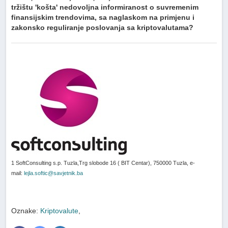
tržištu 'košta' nedovoljna informiranost o suvremenim
finansijskim trendovima, sa naglaskom na primjenu i
zakonsko reguliranje poslovanja sa kriptovalutama?
1 SoftConsulting s.p. Tuzla,Trg slobode 16 ( BIT Centar), 750000 Tuzla, e-
mail:
lejla.softic@savjetnik.ba
Oznake:
Kriptovalute
,