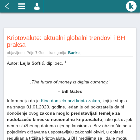
Kriptovalute: aktualni globalni trendovi i BH
praksa
objavljeno: Prije
7
God. | kategorija:
Banke
,
1
Autor:
Lejla Softić
, dipl.oec.
„The future of money is digital currency.“
– Bill Gates
Informacija da je
Kina donijela prvi kripto zakon
, koji je stupio
na snagu 01.01.2020. godine, jedan je od pokazatelja da bi
donošenje ovog
zakona moglo predstavljati temelje
za
nadolazeću kinesku nacionalnu kriptovalutu
, iako još uvijek
nema službenog datuma njenog lansiranja. Bez obzira što se u
pojedinim državama uspostavljaju zakonski okviri, u oblasti
reguliranja tržišta kriptovaluta, u BH medijima se i dalje mogu