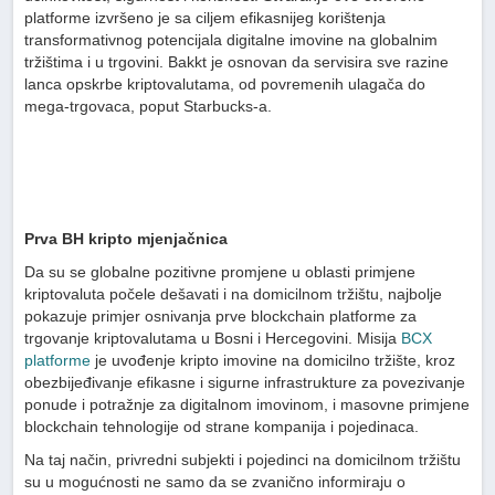
platforme izvršeno je sa ciljem efikasnijeg korištenja
transformativnog potencijala digitalne imovine na globalnim
tržištima i u trgovini. Bakkt je osnovan da servisira sve razine
lanca opskrbe kriptovalutama, od povremenih ulagača do
mega-trgovaca, poput Starbucks-a.
Prva BH kripto mjenjačnica
Da su se globalne pozitivne promjene u oblasti primjene
kriptovaluta počele dešavati i na domicilnom tržištu, najbolje
pokazuje primjer osnivanja prve blockchain platforme za
trgovanje kriptovalutama u Bosni i Hercegovini. Misija
BCX
platforme
je uvođenje kripto imovine na domicilno tržište, kroz
obezbijeđivanje efikasne i sigurne infrastrukture za povezivanje
ponude i potražnje za digitalnom imovinom, i masovne primjene
blockchain tehnologije od strane kompanija i pojedinaca.
Na taj način, privredni subjekti i pojedinci na domicilnom tržištu
su u mogućnosti ne samo da se zvanično informiraju o