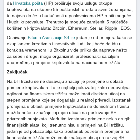
da
Hrvatska pošta
(HP) proširuje svoju uslugu otkupa
kriptovaluta na ukupno 55 poštanskih ureda u svim županijama,
te najava da će u budućnosti u poslovnicama HP-a biti moguće
i kupiti kriptovalute. Trenutno je moguće zamijeniti 5 najčešće
korištenih kriptovaluta: Bitcoin, Ethereum, Stellar, Ripple i EOS.
Osnivanje
Bitcoin Asocijacije Srbije
jedan je od primjera kako se
okupljanjem kreativnih i inovativnih ljudi, koji hoće da idu u
korak sa vremenom i u Bitkoinu vide priliku da naprave nešto i
za sebe i druge, mogu organizirati profesionalci sa ciljem
unapređenja primjene kriptovaluta na nacionalnom tržištu.
Zaključak
Na BH tržištu se ne dešavaju značajnije promjene u oblasti
primjene kriptovaluta. To je najbolji pokazatelj kako nedovoljna
agilnost na finansijskom tržištu može imati direktan uticaj na
stepen promjena koje se događaju u realnoj privredi. Izostanak
promjena u oblasti primjene kriptovaluta na domicilnom tržištu
možda neće u značajnijoj mjeri uticati na poslovanje BH
privrednih subjekata. Međutim izostanak primjene nekih drugih
finansijskih alata, koji trenutno nisu u primjeni na BH tržištu,
jedan je od pokazatelja kako izostanak potrebnih promjena na
finansijskom tržištu može imati značajan uticaj na razvoj BH