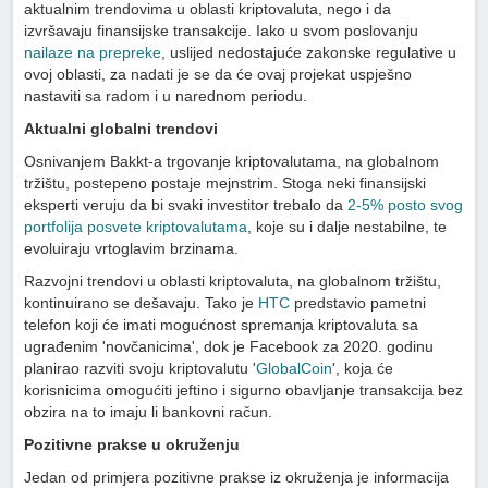
aktualnim trendovima u oblasti kriptovaluta, nego i da
izvršavaju finansijske transakcije. Iako u svom poslovanju
nailaze na prepreke
, uslijed nedostajuće zakonske regulative u
ovoj oblasti, za nadati je se da će ovaj projekat uspješno
nastaviti sa radom i u narednom periodu.
Aktualni globalni trendovi
Osnivanjem Bakkt-a trgovanje kriptovalutama, na globalnom
tržištu, postepeno postaje mejnstrim. Stoga neki finansijski
eksperti veruju da bi svaki investitor trebalo da
2-5% posto svog
portfolija posvete kriptovalutama
, koje su i dalje nestabilne, te
evoluiraju vrtoglavim brzinama.
Razvojni trendovi u oblasti kriptovaluta, na globalnom tržištu,
kontinuirano se dešavaju. Tako je
HTC
predstavio pametni
telefon koji će imati mogućnost spremanja kriptovaluta sa
ugrađenim 'novčanicima', dok je Facebook za 2020. godinu
planirao razviti svoju kriptovalutu '
GlobalCoin
', koja će
korisnicima omogućiti jeftino i sigurno obavljanje transakcija bez
obzira na to imaju li bankovni račun.
Pozitivne prakse u okruženju
Jedan od primjera pozitivne prakse iz okruženja je informacija