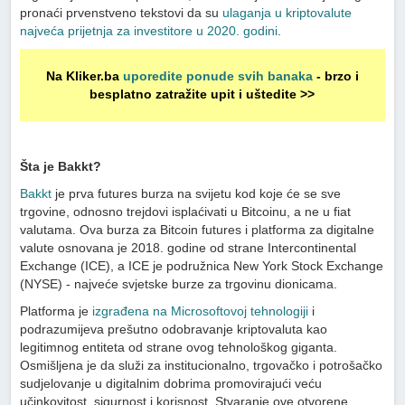
pronaći prvenstveno tekstovi da su
ulaganja u kriptovalute
najveća prijetnja za investitore u 2020. godini
.
Na Kliker.ba
uporedite ponude svih banaka
- brzo i
besplatno zatražite upit i uštedite >>
Šta je Bakkt?
Bakkt
je prva futures burza na svijetu kod koje će se sve
trgovine, odnosno trejdovi isplaćivati u Bitcoinu, a ne u fiat
valutama. Ova burza za Bitcoin futures i platforma za digitalne
valute osnovana je 2018. godine od strane Intercontinental
Exchange (ICE), a ICE je podružnica New York Stock Exchange
(NYSE) - najveće svjetske burze za trgovinu dionicama.
Platforma je
izgrađena na Microsoftovoj tehnologiji
i
podrazumijeva prešutno odobravanje kriptovaluta kao
legitimnog entiteta od strane ovog tehnološkog giganta.
Osmišljena je da služi za institucionalno, trgovačko i potrošačko
sudjelovanje u digitalnim dobrima promovirajući veću
učinkovitost, sigurnost i korisnost. Stvaranje ove otvorene