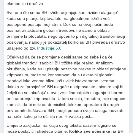
ekonomije i društva.
Sve ono što se na BH tržištu ocjenjuje kao 'rizično ulaganje'
kada su u pitanju kriptovalute, na globalnom tržištu već
postepeno postaje mejnstrim. Dok se na ovaj način budu
posmatrali aktualni globalni trendovi, ne samo u oblasti
primjene kriptovaluta, nego općenito pri digitalnoj transformaciji
poslovanja, najbolji je pokazatelj koliko su BH privreda i društvo
udaljeno od tzv.
Industrije 5.0
.
Očekivati da će se promjene desiti same od sebe i da će
globalni trendovi 'zaobići' BH tržište nije realno. Analizom
okruženja, kada su u pitanju pozitivne prakse iz oblasti primjene
kriptovaluta, može se konstatovati da su aktualni globalni
trendovi iako veoma blizu, još uvijek istovremeno i veoma
daleko za 'prosječne' BH ulagače u kriptovalute i pionire koji bi
željeli da se 'okušaju' u ovoj vrsti finansijskih ulaganja ili barem
pri 'rudarenju' kriptovaluta. U tom smislu, trenutno, nije moguće
zamisliti da bi neki od domicilnih telekom operatera ili drugih
privrednih društava u BiH, mogli ponudu svojih usluga inovirati
na način kako je to učinila npr. Hrvatska pošta.
Umjesto zaključka, na kraju ovog teksta, sasvim logično se
može postaviti i slijedeće pitanje:
Koliko sve učesnike na BH