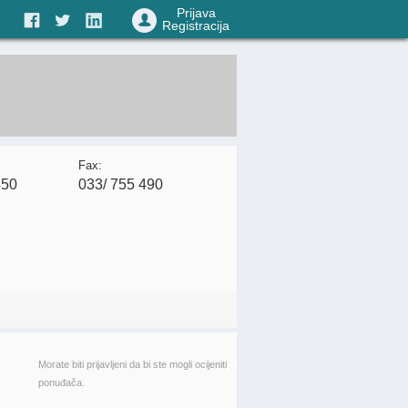
Prijava
Registracija
Fax:
450
033/ 755 490
Morate biti prijavljeni da bi ste mogli ocijeniti
ponuđača.