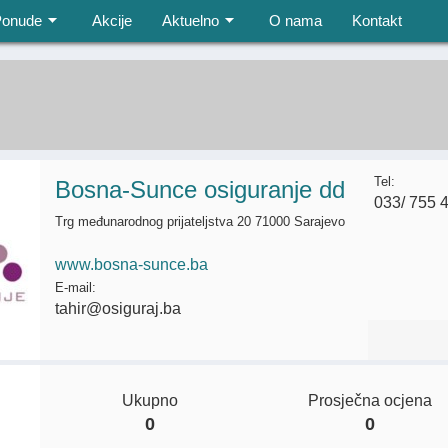
Ponude
Akcije
Aktuelno
O nama
Kontakt
Tel:
Bosna-Sunce osiguranje dd
033/ 755 
Trg međunarodnog prijateljstva 20 71000 Sarajevo
www.bosna-sunce.ba
E-mail:
tahir@osiguraj.ba
Ukupno
Prosječna ocjena
0
0