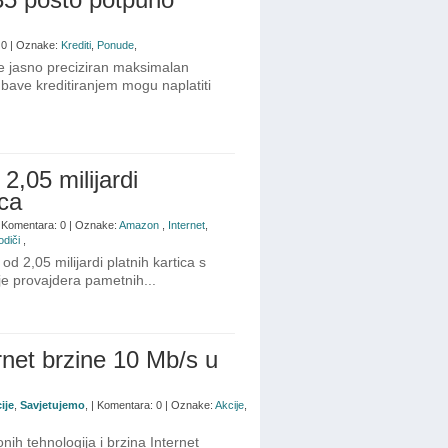
: 0 | Oznake:
Krediti
,
Ponude
,
e jasno preciziran maksimalan
e bave kreditiranjem mogu naplatiti
2,05 milijardi
ica
| Komentara: 0 | Oznake:
Amazon
,
Internet
,
odiči
,
od 2,05 milijardi platnih kartica s
je provajdera pametnih...
ernet brzine 10 Mb/s u
ije
,
Savjetujemo
, | Komentara: 0 | Oznake:
Akcije
,
h tehnologija i brzina Internet