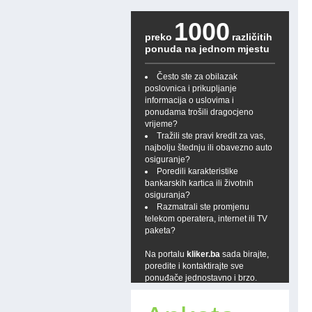
1000
preko
različitih
ponuda na jednom mjestu
Često ste za obilazak
poslovnica i prikupljanje
informacija o uslovima i
ponudama trošili dragocjeno
vrijeme?
Tražili ste pravi kredit za vas,
najbolju štednju ili obavezno auto
osiguranje?
Poredili karakteristike
bankarskih kartica ili životnih
osiguranja?
Razmatrali ste promjenu
telekom operatera, internet ili TV
paketa?
Na portalu
kliker.ba
sada birajte,
poredite i kontaktirajte sve
ponuđače jednostavno i brzo.