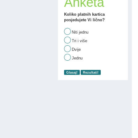
Anketa
Koliko platnih kartica
posjedujete Vi lično?
Niti jednu
Tri i više
Dvije
Jednu
Glasaj!
Rezultati!