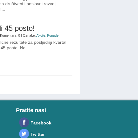
na društveni i poslovni razvoj
...
li 45 posto!
| Komentara: 0 | Oznake:
Akcije
,
Ponude
,
čne rezultate za posljednji kvartal
 45 posto. Na...
Pratite nas!
Facebook
Twitter