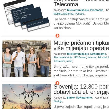
Telecoma
Kategorije:
Telekomunikacije
,
Promocije
, | 
Mobilna telefonija
,
Ponude
,
Od sada pristup Vašim uslugama još 
otkrijte uslugu Moj vodič. Usluga Mo
korisnicima...
Manje pričamo i tipk
više mijenjaju operate
Kategorije:
Telekomunikacije
,
Savjetujemo
, 
Fiksna telefonija
,
HT Eronet
,
Internet
,
Izimobil
,
Telemach
,
m:tel
,
Bh. građani sve manje tipkaju poruk
mobitela, barem tako kažu kvartalni 
elektronskih komunikacija, izvješća..
Slovenija: 12.300 pot
dobavljača el. energije
Kategorije:
Banke
,
Savjetujemo
, | Komentara:
Štednja
,
U prvoj zajedničkoj kupnji energije u 