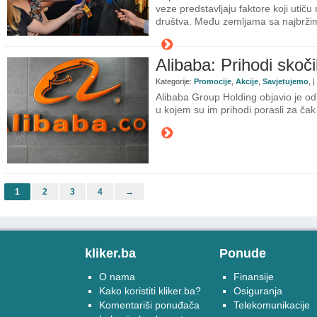
veze predstavljaju faktore koji utiču 
društva. Među zemljama sa najbržim
Alibaba: Prihodi skoči
Kategorije:
Promocije
,
Akcije
,
Savjetujemo
, 
Alibaba Group Holding objavio je odli
u kojem su im prihodi porasli za čak
1
2
3
4
→
kliker.ba
Ponude
O nama
Finansije
Kako koristiti kliker.ba?
Osiguranja
Komentariši ponuđača
Telekomunikacije