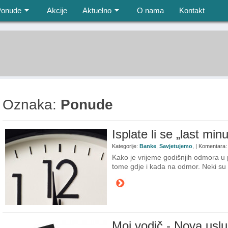
Ponude
Akcije
Aktuelno
O nama
Kontakt
Oznaka:
Ponude
Isplate li se „last mi
Kategorije:
Banke
,
Savjetujemo
, | Komentara
Kako je vrijeme godišnjih odmora u
tome gdje i kada na odmor. Neki su 
Moj vodič - Nova usl