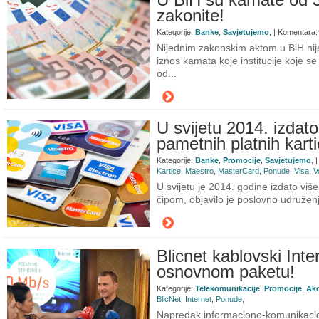
zakonite!
Kategorije:
Banke
,
Savjetujemo
, | Komentara
Nijednim zakonskim aktom u BiH nij
iznos kamata koje institucije koje s
od...
U svijetu 2014. izdato 
pametnih platnih kart
Kategorije:
Banke
,
Promocije
,
Savjetujemo
, 
Kartice
,
Maestro
,
MasterCard
,
Ponude
,
Visa
,
V
U svijetu je 2014. godine izdato više 
čipom, objavilo je poslovno udružen
Blicnet kablovski Int
osnovnom paketu!
Kategorije:
Telekomunikacije
,
Promocije
,
Akc
BlicNet
,
Internet
,
Ponude
,
Napredak informaciono-komunikacioni