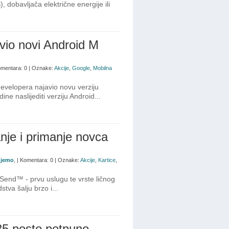
 dobavljača električne energije ili
vio novi Android M
Komentara: 0 | Oznake:
Akcije
,
Google
,
Mobilna
developera najavio novu verziju
e naslijediti verziju Android...
nje i primanje novca
ujemo
, | Komentara: 0 | Oznake:
Akcije
,
Kartice
,
Send™ - prvu uslugu te vrste ličnog
va šalju brzo i...
35 posto potpuno