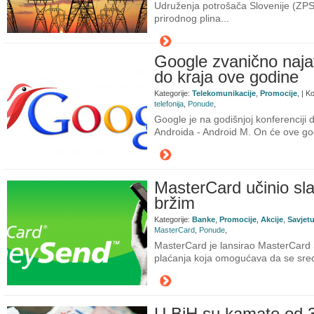
Udruženja potrošača Slovenije (ZPS),
prirodnog plina...
Google zvanično naja
do kraja ove godine
Kategorije:
Telekomunikacije
,
Promocije
, | 
telefonija
,
Ponude
,
Google je na godišnjoj konferenciji 
Androida - Android M. On će ove godin
MasterCard učinio sla
bržim
Kategorije:
Banke
,
Promocije
,
Akcije
,
Savjet
MasterCard
,
Ponude
,
MasterCard je lansirao MasterCard 
plaćanja koja omogućava da se sredst
U BiH su kamate od 