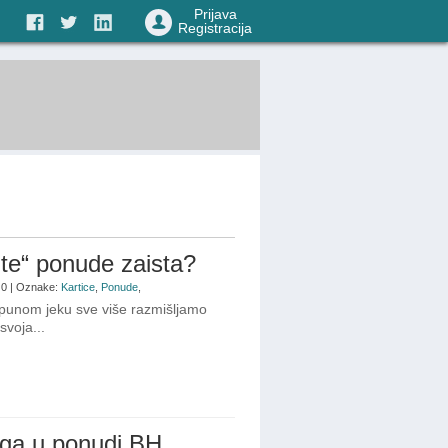
Prijava
Registracija
nute“ ponude zaista?
: 0 | Oznake:
Kartice
,
Ponude
,
 punom jeku sve više razmišljamo
svoja...
uga u ponudi BH