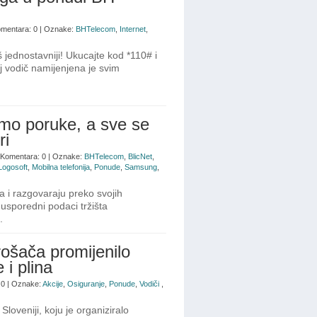
Komentara: 0 | Oznake:
BHTelecom
,
Internet
,
jednostavniji! Ukucajte kod *110# i
j vodič namijenjena je svim
amo poruke, a sve se
ri
| Komentara: 0 | Oznake:
BHTelecom
,
BlicNet
,
Logosoft
,
Mobilna telefonija
,
Ponude
,
Samsung
,
a i razgovaraju preko svojih
usporedni podaci tržišta
.
rošača promijenilo
 i plina
 0 | Oznake:
Akcije
,
Osiguranje
,
Ponude
,
Vodiči
,
Sloveniji, koju je organiziralo