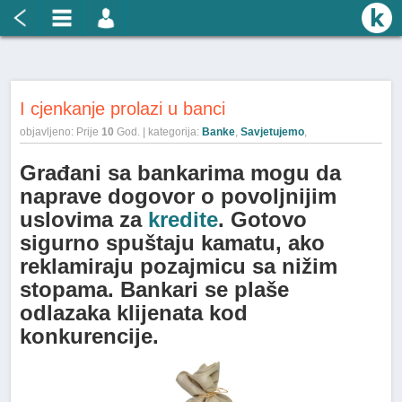
I cjenkanje prolazi u banci
objavljeno: Prije
10
God. | kategorija:
Banke
,
Savjetujemo
,
Građani sa bankarima mogu da
naprave dogovor o povoljnijim
uslovima za
kredite
. Gotovo
sigurno spuštaju kamatu, ako
reklamiraju pozajmicu sa nižim
stopama. Bankari se plaše
odlazaka klijenata kod
konkurencije.