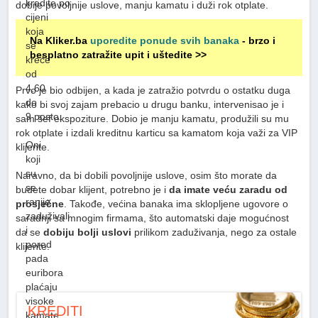
kredite po
dobije povoljnije uslove, manju kamatu i duži rok otplate.
cijeni
koja
Na Kliker.ba
uporedite ponude svih banaka
- brzo i
se
besplatno zatražite upit i uštedite >>
kreće
od
4,60
Prvo je bio odbijen, a kada je zatražio potvrdu o ostatku duga
do
kako bi svoj zajam prebacio u drugu banku, intervenisao je i
9 posto.
sam šef ekspoziture. Dobio je manju kamatu, produžili su mu
rok otplate i izdali kreditnu karticu sa kamatom koja važi za VIP
Oni
klijente.
koji
su
Naravno, da bi dobili povoljnije uslove, osim što morate da
se
budete dobar klijent, potrebno je i
da imate veću zaradu od
ranije
prosječne
. Takođe, većina banaka ima sklopljene ugovore o
zaduživali
saradnji sa mnogim firmama, što automatski daje mogućnost
i
da se
dobiju bolji uslovi
prilikom zaduživanja, nego za ostale
pored
klijente.
pada
euribora
plaćaju
visoke
KREDITI
kamate,