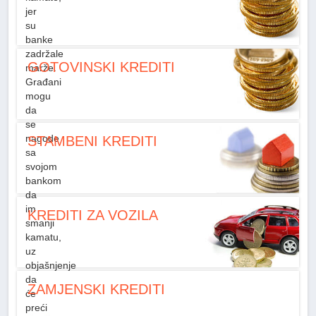
jer
su
banke
zadržale
GOTOVINSKI KREDITI
marže.
Građani
mogu
da
se
nagode
STAMBENI KREDITI
sa
svojom
bankom
da
im
KREDITI ZA VOZILA
smanji
kamatu,
uz
objašnjenje
da
ZAMJENSKI KREDITI
će
preći