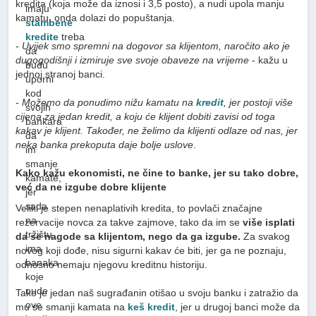
kredita (koja može da iznosi i 3,5 posto), a nudi upola manju
imaju
kamatu, onda dolazi do popuštanja.
stambene
kredite
treba
- Uvijek smo spremni na dogovor sa klijentom, naročito ako je
da
dugogodišnji i izmiruje sve svoje obaveze na vrijeme
- kažu u
budu
jednoj stranoj banci.
uporni
kod
- Možemo da ponudimo nižu kamatu na
kredit
, jer postoji više
svojih
cijena za jedan kredit, a koju će klijent dobiti zavisi od toga
bankara
kakav je klijent. Također, ne želimo da klijenti odlaze od nas, jer
da
neka banka prekoputa daje bolje uslove
.
im
smanje
Kako kažu ekonomisti, ne čine to banke, jer su tako dobre,
kamate,
već da ne izgube dobre klijente
jer
sada
Veliki je stepen nenaplativih kredita, to povlači značajne
na
rezervacije novca za takve zajmove, tako da im se
više isplati
tržištu
da se nagode sa klijentom, nego da ga izgube.
Za svakog
ima
novog koji dođe, nisu sigurni kakav će biti, jer ga ne poznaju,
banaka
odnosno nemaju njegovu kreditnu historiju.
koje
nude
Tako je jedan naš sugrađanin otišao u svoju banku i zatražio da
ove
mu se smanji kamata na
keš kredit
, jer u drugoj banci može da