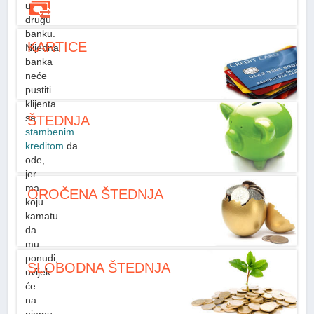
u
drugu
banku.
KARTICE
Nijedna
banka
neće
pustiti
klijenta
sa
ŠTEDNJA
stambenim
kreditom
da
ode,
jer
ma
OROČENA ŠTEDNJA
koju
kamatu
da
mu
ponudi,
SLOBODNA ŠTEDNJA
uvijek
će
na