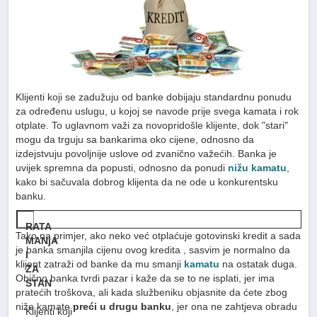
Klijenti koji se zadužuju od banke dobijaju standardnu ponudu
za određenu uslugu, u kojoj se navode prije svega kamata i rok
otplate. To uglavnom važi za novopridošle klijente, dok "stari"
mogu da trguju sa bankarima oko cijene, odnosno da
izdejstvuju povoljnije uslove od zvanično važećih. Banka je
uvijek spremna da popusti, odnosno da ponudi
nižu kamatu
,
kako bi sačuvala dobrog klijenta da ne ode u konkurentsku
banku.
RATA
Tako na primjer, ako neko već otplaćuje gotovinski kredit a sada
MANjA
je banka smanjila cijenu ovog kredita , sasvim je normalno da
I
klijent zatraži od banke da mu smanji
kamatu
na ostatak duga.
ZA
Obično banka tvrdi pazar i kaže da se to ne isplati, jer ima
STAN
pratećih troškova, ali kada službeniku objasnite da ćete zbog
niže kamate
preći u drugu banku
, jer ona ne zahtjeva obradu
Klijenti koji