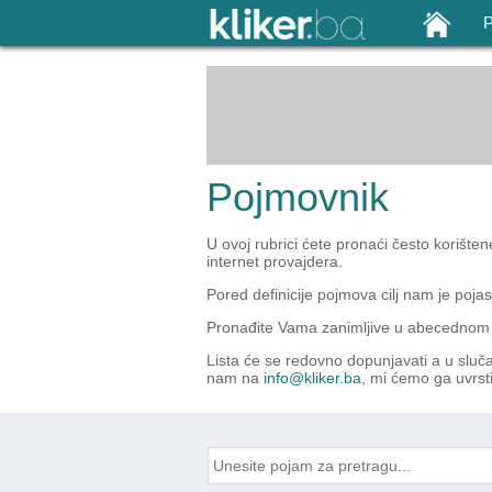
Pojmovnik
U ovoj rubrici ćete pronaći često korište
internet provajdera.
Pored definicije pojmova cilj nam je pojasn
Pronađite Vama zanimljive u abecednom re
Lista će se redovno dopunjavati a u sluč
nam na
info@kliker.ba
, mi ćemo ga uvrstit