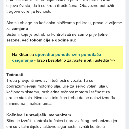
crijeva čvrsta, da li su kruta ili oštećena. Obavezno potražiti
tragove curenja tečnosti.
Ako su obloge na kočionim pločicama pri kraju, pravo je vrijeme
za
zamjenu
.
Sistemi koje je potrebno kontrolisati ne samo prije ljetne
sezone,
već tokom cijele godine su
:
Na Kliker.ba
uporedite ponude svih ponuđača
osiguranja
- brzo i besplatno zatražite
upit
i uštedite >>
Tečnosti
Treba provjeriti nivo svih tečnosti u vozilu. Tu se
podrazumijevaju motorno ulje, ulje za servo volan, ulje u
kočionom sistemu, rashladna tečnost motora i tečnost za
pranje stakala. Nivo svih tekućina treba da se nalazi između
minimuma i maksimuma.
Kočnice i upravljački mehanizam
Bitno je izvršiti kontrolu kočnica i upravljačkog mehanizma jer
oni su vitalni dijelovi aktivne sigurnosti. Izvršiti kontrolu