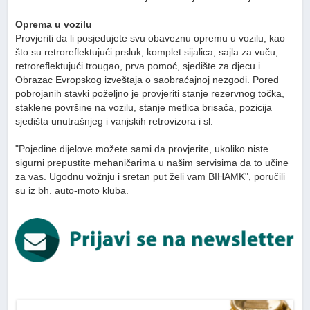
Oprema u vozilu
Provjeriti da li posjedujete svu obaveznu opremu u vozilu, kao
što su retroreflektujući prsluk, komplet sijalica, sajla za vuču,
retroreflektujući trougao, prva pomoć, sjedište za djecu i
Obrazac Evropskog izveštaja o saobraćajnoj nezgodi. Pored
pobrojanih stavki poželjno je provjeriti stanje rezervnog točka,
staklene površine na vozilu, stanje metlica brisača, pozicija
sjedišta unutrašnjeg i vanjskih retrovizora i sl.
"Pojedine dijelove možete sami da provjerite, ukoliko niste
sigurni prepustite mehaničarima u našim servisima da to učine
za vas. Ugodnu vožnju i sretan put želi vam BIHAMK", poručili
su iz bh. auto-moto kluba.