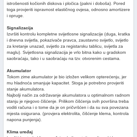
istrošenosti kočionih diskova i pločica (pakni i doboša). Pored
toga provjeriti ispravnost elastičnog ovjesa, odnosno amortizere
i opruge.
Signalizacija
Izvršiti kontrolu kompletne svijetlosne signalizacije (duga, kratka
i dnevna svijetla, pokazivače pravca, zaustavno svijetlo, svijetlo
za kretanje unazad, svijetlo za registarsku tablicu, svijetla za
maglu). Svijetlosna signalizacija je vrlo bitna kako u gradskom
saobraćaju, tako i u saobraćaju na tzv. otvorenim cestama.
Akumulator
Tokom zime akumulator je bio izložen velikom opterećenju, jer
mu hladnoća smanjuje kapacitet. Stoga je potrebno provjeriti
stanje akumulatora.
Najbolji način za održavanje akumulatora u optimalnom radnom
stanju je njegovo čišćenje. Prilikom čišćenja svih površina treba
voditi računa i o tome da je on pričvršćen i da su sva povezana
mjesta osigurana. (provjera elektrolita, čišćenje klema, kontrola
napona punjenja).
Klima uređaj