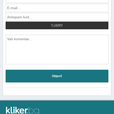
TzWRY
Objavi!