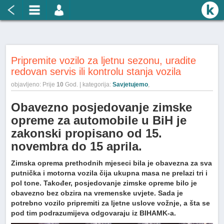
Pripremite vozilo za ljetnu sezonu, uradite
redovan servis ili kontrolu stanja vozila
objavljeno: Prije
10
God. | kategorija:
Savjetujemo
,
Obavezno posjedovanje zimske
opreme za automobile u BiH je
zakonski propisano od 15.
novembra do 15 aprila.
Zimska oprema prethodnih mjeseci bila je obavezna za sva
putnička i motorna vozila čija ukupna masa ne prelazi tri i
pol tone.
Također, posjedovanje zimske opreme bilo je
obavezno bez obzira na vremenske uvjete. Sada je
potrebno vozilo pripremiti za ljetne uslove vožnje, a šta se
pod tim podrazumijeva odgovaraju iz BIHAMK-a.