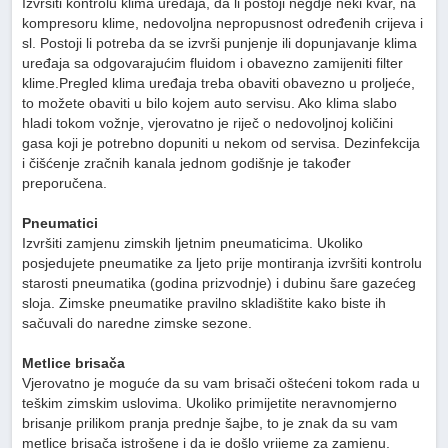
Izvršiti kontrolu klima uređaja, da li postoji negdje neki kvar, na
kompresoru klime, nedovoljna nepropusnost određenih crijeva i
sl. Postoji li potreba da se izvrši punjenje ili dopunjavanje klima
uređaja sa odgovarajućim fluidom i obavezno zamijeniti filter
klime.Pregled klima uređaja treba obaviti obavezno u proljeće,
to možete obaviti u bilo kojem auto servisu. Ako klima slabo
hladi tokom vožnje, vjerovatno je riječ o nedovoljnoj količini
gasa koji je potrebno dopuniti u nekom od servisa. Dezinfekcija
i čišćenje zračnih kanala jednom godišnje je također
preporučena.
Pneumatici
Izvršiti zamjenu zimskih ljetnim pneumaticima. Ukoliko
posjedujete pneumatike za ljeto prije montiranja izvršiti kontrolu
starosti pneumatika (godina prizvodnje) i dubinu šare gazećeg
sloja. Zimske pneumatike pravilno skladištite kako biste ih
sačuvali do naredne zimske sezone.
Metlice brisača
Vjerovatno je moguće da su vam brisači oštećeni tokom rada u
teškim zimskim uslovima. Ukoliko primijetite neravnomjerno
brisanje prilikom pranja prednje šajbe, to je znak da su vam
metlice brisača istrošene i da je došlo vrijeme za zamjenu.