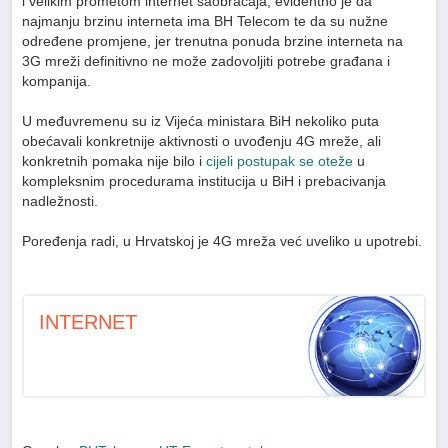
i velikim prometom internet saobraćaja, evidentno je da
najmanju brzinu interneta ima BH Telecom te da su nužne
određene promjene, jer trenutna ponuda brzine interneta na
3G mreži definitivno ne može zadovoljiti potrebe građana i
kompanija.
U međuvremenu su iz Vijeća ministara BiH nekoliko puta
obećavali konkretnije aktivnosti o uvođenju 4G mreže, ali
konkretnih pomaka nije bilo i
cijeli postupak se oteže
u
kompleksnim procedurama institucija u BiH i prebacivanja
nadležnosti.
Poređenja radi, u Hrvatskoj je 4G mreža već uveliko u upotrebi.
INTERNET