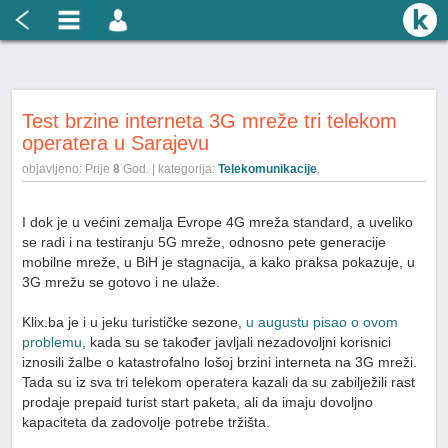
Test brzine interneta 3G mreže tri telekom
operatera u Sarajevu
objavljeno: Prije
8
God. | kategorija:
Telekomunikacije
,
I dok je u većini zemalja Evrope 4G mreža standard, a uveliko
se radi i na testiranju 5G mreže, odnosno pete generacije
mobilne mreže, u BiH je stagnacija, a kako praksa pokazuje, u
3G mrežu se gotovo i ne ulaže.
Klix.ba je i u jeku turističke sezone,
u augustu pisao o ovom
problemu
, kada su se također javljali nezadovoljni korisnici
iznosili žalbe o katastrofalno lošoj brzini interneta na 3G mreži.
Tada su iz sva tri telekom operatera kazali da su zabilježili rast
prodaje prepaid turist start paketa, ali da imaju dovoljno
kapaciteta da zadovolje potrebe tržišta.