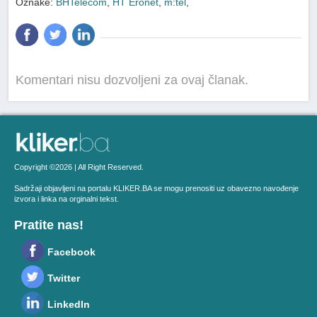
Oznake:
BHTelecom
,
HT Eronet
,
m:tel
,
Komentari nisu dozvoljeni za ovaj članak.
Copyright ©2026 | All Right Reserved.
Sadržaji objavljeni na portalu KLIKER.BA se mogu prenositi uz obavezno navođenje
izvora i linka na orginalni tekst.
Pratite nas!
Facebook
Twitter
LinkedIn