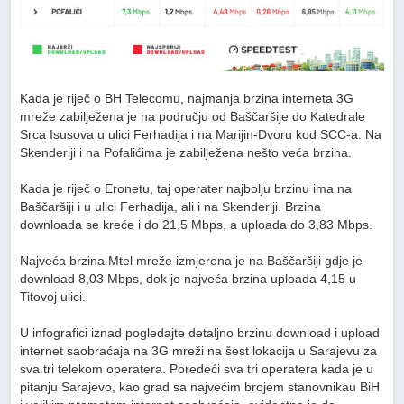
Kada je riječ o BH Telecomu, najmanja brzina interneta 3G
mreže zabilježena je na području od Baščaršije do Katedrale
Srca Isusova u ulici Ferhadija i na Marijin-Dvoru kod SCC-a. Na
Skenderiji i na Pofalićima je zabilježena nešto veća brzina.
Kada je riječ o Eronetu, taj operater najbolju brzinu ima na
Baščaršiji i u ulici Ferhadija, ali i na Skenderiji. Brzina
downloada se kreće i do 21,5 Mbps, a uploada do 3,83 Mbps.
Najveća brzina Mtel mreže izmjerena je na Baščaršiji gdje je
download 8,03 Mbps, dok je najveća brzina uploada 4,15 u
Titovoj ulici.
U infografici iznad pogledajte detaljno brzinu download i upload
internet saobraćaja na 3G mreži na šest lokacija u Sarajevu za
sva tri telekom operatera. Poredeći sva tri operatera kada je u
pitanju Sarajevo, kao grad sa najvećim brojem stanovnikau BiH