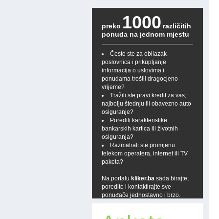
1000
preko
različitih
ponuda na jednom mjestu
Često ste za obilazak
poslovnica i prikupljanje
informacija o uslovima i
ponudama trošili dragocjeno
vrijeme?
Tražili ste pravi kredit za vas,
najbolju štednju ili obavezno auto
osiguranje?
Poredili karakteristike
bankarskih kartica ili životnih
osiguranja?
Razmatrali ste promjenu
telekom operatera, internet ili TV
paketa?
Na portalu
kliker.ba
sada birajte,
poredite i kontaktirajte sve
ponuđače jednostavno i brzo.