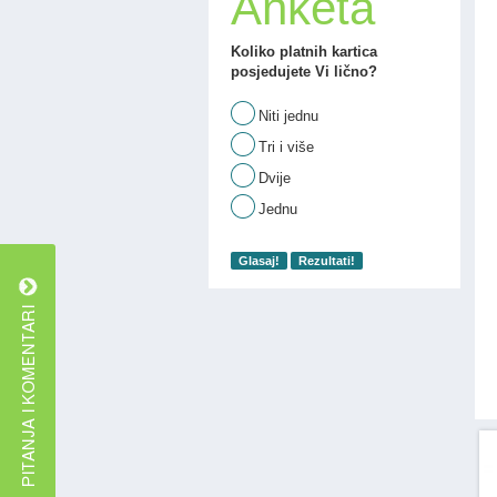
Anketa
Koliko platnih kartica
posjedujete Vi lično?
Niti jednu
Tri i više
Dvije
Jednu
Glasaj!
Rezultati!