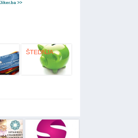
liker.ba >>
ŠTEDNJA