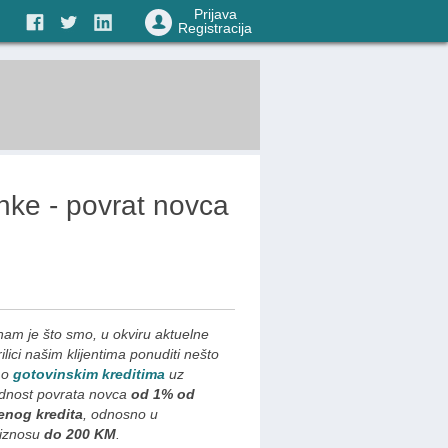
Prijava
Registracija
anke - povrat novca
nam je što smo, u okviru aktuelne
lici našim klijentima ponuditi nešto
 o
gotovinskim kreditima
uz
dnost povrata novca
od 1% od
enog kredita
, odnosno u
iznosu
do 200 KM
.