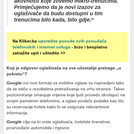
aktivnosti koje zovemo mikro-trenucima.
Primjećujemo da je novi izazov za
oglašivače da budu dostupni u tim
trenucima bilo kada, bilo gdje
.“
Na Kliker.ba
uporedite ponude svih ponuđača
telefonskih i internet usluga
- brzo i besplatno
zatražite upit i uštedite >>
Koji je odgovor oglašivača na sve učestalije pretrage „u
pokretu“?
Google
-ovi novi formati za mobilne oglase su napravljeni tako
da se ističu u rezultatima pretraživanja na vrhu stranice. Takvo
pozicioniranje smanjuje vrijeme koje ljudi provedu skrolajući na
svojim pametnim telefonima, a oglasi povlače podatke kao što
su rezervacije hotela kako bi se osigurala relevantnost
informacija.
Google
cilja na tri vrste oglašivača:
hotelske brendove
,
proizvođače automobila
i
trgovce
.