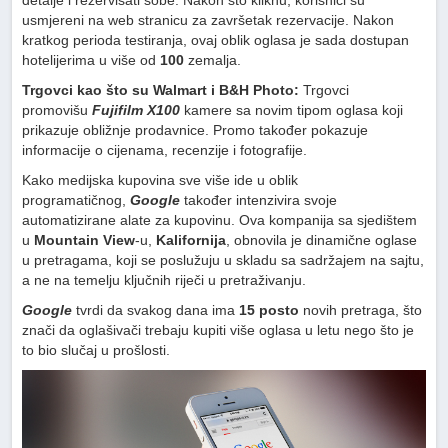
usmjereni na web stranicu za završetak rezervacije. Nakon
kratkog perioda testiranja, ovaj oblik oglasa je sada dostupan
hotelijerima u više od
100
zemalja.
Trgovci kao što su Walmart i B&H Photo:
Trgovci
promovišu
Fujifilm
X100
kamere sa novim tipom oglasa koji
prikazuje obližnje prodavnice. Promo također pokazuje
informacije o cijenama, recenzije i fotografije.
Kako medijska kupovina sve više ide u oblik
programatičnog,
Google
također intenzivira svoje
automatizirane alate za kupovinu. Ova kompanija sa sjedištem
u
Mountain View
-u,
Kalifornija
, obnovila je dinamične oglase
u pretragama, koji se poslužuju u skladu sa sadržajem na sajtu,
a ne na temelju ključnih riječi u pretraživanju.
Google
tvrdi da svakog dana ima
15 posto
novih pretraga, što
znači da oglašivači trebaju kupiti više oglasa u letu nego što je
to bio slučaj u prošlosti.