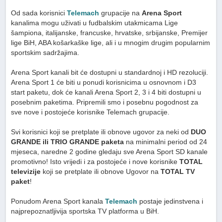
Od sada korisnici
Telemach
grupacije na
Arena Sport
kanalima mogu uživati u fudbalskim utakmicama Lige
šampiona, italijanske, francuske, hrvatske, srbijanske, Premijer
lige BiH, ABA košarkaške lige, ali i u mnogim drugim popularnim
sportskim sadržajima.
Arena Sport kanali bit će dostupni u standardnoj i HD rezoluciji.
Arena Sport 1 će biti u ponudi korisnicima u osnovnom i D3
start paketu, dok će kanali Arena Sport 2, 3 i 4 biti dostupni u
posebnim paketima. Pripremili smo i posebnu pogodnost za
sve nove i postojeće korisnike Telemach grupacije.
Svi korisnici koji se pretplate ili obnove ugovor za neki od
DUO
GRANDE ili TRIO GRANDE paketa
na minimalni period od 24
mjeseca, naredne 2 godine gledaju sve Arena Sport SD kanale
promotivno! Isto vrijedi i za postojeće i nove korisnike
TOTAL
televizije
koji se pretplate ili obnove Ugovor na
TOTAL TV
paket
!
Ponudom Arena Sport kanala
Telemach
postaje jedinstvena i
najprepoznatljivija sportska TV platforma u BiH.