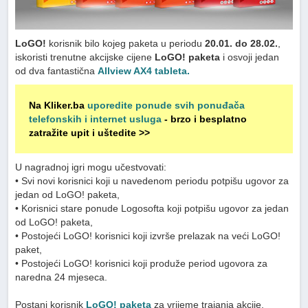
LoGO!
korisnik bilo kojeg paketa u periodu
20.01. do 28.02.
,
iskoristi trenutne akcijske cijene
LoGO! paketa
i osvoji jedan
od dva fantastična
Allview AX4 tableta.
Na Kliker.ba
uporedite ponude svih ponuđača
telefonskih i internet usluga
- brzo i besplatno
zatražite upit i uštedite >>
U nagradnoj igri mogu učestvovati:
• Svi novi korisnici koji u navedenom periodu potpišu ugovor za
jedan od LoGO! paketa,
• Korisnici stare ponude Logosofta koji potpišu ugovor za jedan
od LoGO! paketa,
• Postojeći LoGO! korisnici koji izvrše prelazak na veći LoGO!
paket,
• Postojeći LoGO! korisnici koji produže period ugovora za
naredna 24 mjeseca.
Postani korisnik
LoGO! paketa
za vrijeme trajanja akcije,