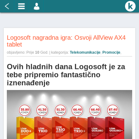
Logosoft nagradna igra: Osvoji AllView AX4
tablet
objavljeno: Prije
10
God. | kategorija:
Telekomunikacije
,
Promocije
,
Ovih hladnih dana Logosoft je za
tebe pripremio fantastično
iznenađenje