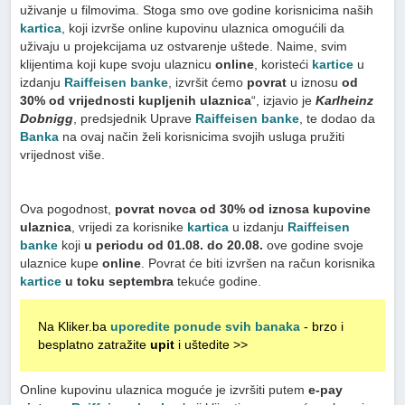
uživanje u filmovima. Stoga smo ove godine korisnicima naših
kartica
, koji izvrše online kupovinu ulaznica omogućili da
uživaju u projekcijama uz ostvarenje uštede. Naime, svim
klijentima koji kupe svoju ulaznicu
online
, koristeći
kartice
u
izdanju
Raiffeisen banke
, izvršit ćemo
povrat
u iznosu
od
30% od vrijednosti kupljenih ulaznica
“, izjavio je
Karlheinz
Dobnigg
, predsjednik Uprave
Raiffeisen banke
, te dodao da
Banka
na ovaj način želi korisnicima svojih usluga pružiti
vrijednost više.
Ova pogodnost,
povrat novca od 30% od iznosa kupovine
ulaznica
, vrijedi za korisnike
kartica
u izdanju
Raiffeisen
banke
koji
u periodu od 01.08. do 20.08.
ove godine svoje
ulaznice kupe
online
. Povrat će biti izvršen na račun korisnika
kartice
u toku septembra
tekuće godine.
Na Kliker.ba
uporedite ponude svih banaka
- brzo i
besplatno zatražite
upit
i uštedite >>
Online kupovinu ulaznica moguće je izvršiti putem
e-pay