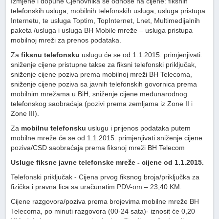
Izmjene i dopune Cjenovnika se odnose na cijene: fiksnih
telefonskih usluga, mobilnih telefonskih usluga, usluga pristupa
Internetu, te usluga Toptim, TopInternet, Lnet, Multimedijalnih
paketa /usluga i usluga BH Mobile mreže – usluga pristupa
mobilnoj mreži za prenos podataka.
Za
fiksnu telefonsku
uslugu će se od 1.1.2015. primjenjivati:
sniženje cijene pristupne takse za fiksni telefonski priključak,
sniženje cijene poziva prema mobilnoj mreži BH Telecoma,
sniženje cijene poziva sa javnih telefonskih govornica prema
mobilnim mrežama u BiH, sniženje cijene međunarodnog
telefonskog saobraćaja (pozivi prema zemljama iz Zone II i
Zone III).
Za
mobilnu telefonsku
uslugu i prijenos podataka putem
mobilne mreže će se od 1.1.2015. primjenjivati sniženje cijene
poziva/CSD saobraćaja prema fiksnoj mreži BH Telecom
Usluge fiksne javne telefonske mreže - cijene od 1.1.2015.
Telefonski priključak - Cijena prvog fiksnog broja/priključka za
fizička i pravna lica sa uračunatim PDV-om – 23,40 KM.
Cijene razgovora/poziva prema brojevima mobilne mreže BH
Telecoma, po minuti razgovora (00-24 sata)- iznosit će 0,20