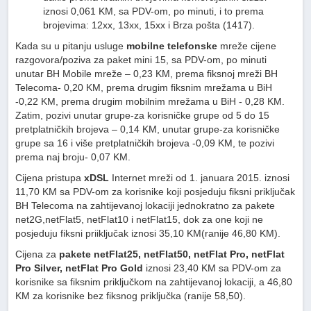
iznosi 0,061 KM, sa PDV-om, po minuti, i to prema
brojevima: 12xx, 13xx, 15xx i Brza pošta (1417).
Kada su u pitanju usluge
mobilne telefonske
mreže cijene
razgovora/poziva za paket mini 15, sa PDV-om, po minuti
unutar BH Mobile mreže – 0,23 KM, prema fiksnoj mreži BH
Telecoma- 0,20 KM, prema drugim fiksnim mrežama u BiH
-0,22 KM, prema drugim mobilnim mrežama u BiH - 0,28 KM.
Zatim, pozivi unutar grupe-za korisničke grupe od 5 do 15
pretplatničkih brojeva – 0,14 KM, unutar grupe-za korisničke
grupe sa 16 i više pretplatničkih brojeva -0,09 KM, te pozivi
prema naj broju- 0,07 KM.
Cijena pristupa
xDSL
Internet mreži od 1. januara 2015. iznosi
11,70 KM sa PDV-om za korisnike koji posjeduju fiksni priključak
BH Telecoma na zahtijevanoj lokaciji jednokratno za pakete
net2G,netFlat5, netFlat10 i netFlat15, dok za one koji ne
posjeduju fiksni priiključak iznosi 35,10 KM(ranije 46,80 KM).
Cijena za
pakete netFlat25, netFlat50, netFlat Pro, netFlat
Pro Silver, netFlat Pro Gold
iznosi 23,40 KM sa PDV-om za
korisnike sa fiksnim priključkom na zahtijevanoj lokaciji, a 46,80
KM za korisnike bez fiksnog priključka (ranije 58,50).