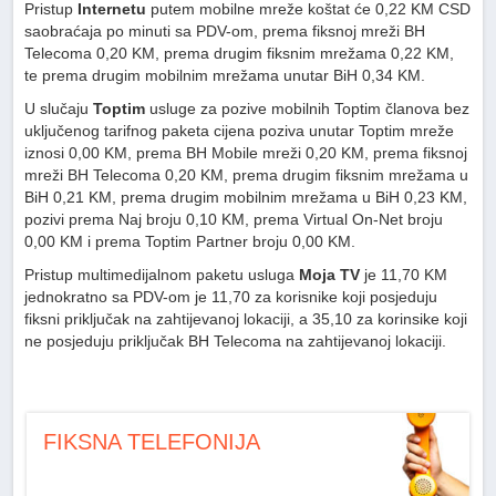
Pristup
Internetu
putem mobilne mreže koštat će 0,22 KM CSD
saobraćaja po minuti sa PDV-om, prema fiksnoj mreži BH
Telecoma 0,20 KM, prema drugim fiksnim mrežama 0,22 KM,
te prema drugim mobilnim mrežama unutar BiH 0,34 KM.
U slučaju
Toptim
usluge za pozive mobilnih Toptim članova bez
uključenog tarifnog paketa cijena poziva unutar Toptim mreže
iznosi 0,00 KM, prema BH Mobile mreži 0,20 KM, prema fiksnoj
mreži BH Telecoma 0,20 KM, prema drugim fiksnim mrežama u
BiH 0,21 KM, prema drugim mobilnim mrežama u BiH 0,23 KM,
pozivi prema Naj broju 0,10 KM, prema Virtual On-Net broju
0,00 KM i prema Toptim Partner broju 0,00 KM.
Pristup multimedijalnom paketu usluga
Moja TV
je 11,70 KM
jednokratno sa PDV-om je 11,70 za korisnike koji posjeduju
fiksni priključak na zahtijevanoj lokaciji, a 35,10 za korinsike koji
ne posjeduju priključak BH Telecoma na zahtijevanoj lokaciji.
FIKSNA TELEFONIJA