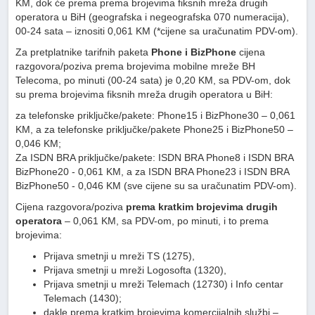
KM, dok će prema prema brojevima fiksnih mreža drugih
operatora u BiH (geografska i negeografska 070 numeracija),
00-24 sata – iznositi 0,061 KM (*cijene sa uračunatim PDV-om).
Za pretplatnike tarifnih paketa
Phone i BizPhone
cijena
razgovora/poziva prema brojevima mobilne mreže BH
Telecoma, po minuti (00-24 sata) je 0,20 KM, sa PDV-om, dok
su prema brojevima fiksnih mreža drugih operatora u BiH:
za telefonske priključke/pakete: Phone15 i BizPhone30 – 0,061
KM, a za telefonske priključke/pakete Phone25 i BizPhone50 –
0,046 KM;
Za ISDN BRA priključke/pakete: ISDN BRA Phone8 i ISDN BRA
BizPhone20 - 0,061 KM, a za ISDN BRA Phone23 i ISDN BRA
BizPhone50 - 0,046 KM (sve cijene su sa uračunatim PDV-om).
Cijena razgovora/poziva
prema kratkim brojevima drugih
operatora
– 0,061 KM, sa PDV-om, po minuti, i to prema
brojevima:
Prijava smetnji u mreži TS (1275),
Prijava smetnji u mreži Logosofta (1320),
Prijava smetnji u mreži Telemach (12730) i Info centar
Telemach (1430);
dakle prema kratkim brojevima komercijalnih službi –