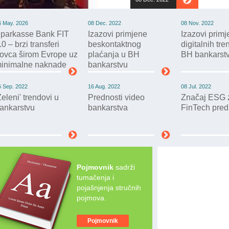
6 May. 2026
08 Dec. 2022
08 Nov. 2022
parkasse Bank FIT
Izazovi primjene
Izazovi prim
.0 – brzi transferi
beskontaktnog
digitalnih tr
ovca širom Evrope uz
plaćanja u BH
BH bankarst
inimalne naknade
bankarstvu
6 Sep. 2022
16 Aug. 2022
08 Jul. 2022
Zeleni' trendovi u
Prednosti video
Značaj ESG z
ankarstvu
bankarstva
FinTech pre
Pojmovnik
sadrži
tumačenja i
pojašnjenja stručnih
pojmova.
Pojmovnik