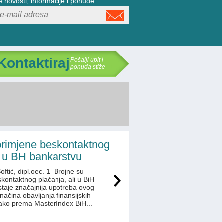
e novosti, informacije i ponude
 Kontaktiraj
Pošalji upit i
ponuda stiže
primjene beskontaktnog
 u BH bankarstvu
Softić, dipl.oec. 1 Brojne su
kontaktnog plaćanja, ali u BiH
ostaje značajnija upotreba ovog
ačina obavljanja finansijskih
 Iako prema MasterIndex BiH...