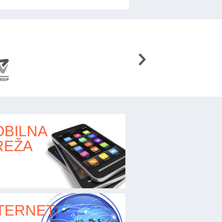
BILNA
REŽA
TERNET