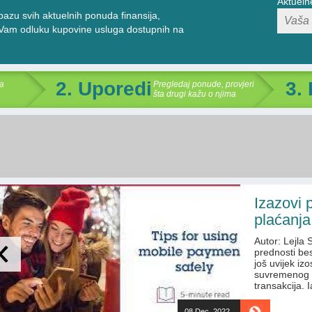
Aktueln
bazu svih aktuelnih ponuda finansija,
ti Vam odluku kupovine usluga dostupnih na
2. Uporedi
3.
a
Pregledaj ponude, provjeri
šta drugi kažu o njima
Izazovi 
plaćanja
Autor: Lejla 
prednosti bes
još uvijek iz
suvremenog n
transakcija.
08 Dec. 2022