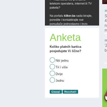
grupacije, koji donosi još povoljnije i...
telekom operatera, internet ili TV
paketa?
2
S
Na portalu
kliker.ba
sada birajte,
poredite i kontaktirajte sve
4
ponuđače jednostavno i brzo.
n
m
Anketa
0
'
Koliko platnih kartica
b
posjedujete Vi lično?
Niti jednu
Tri i više
Dvije
Jednu
Glasaj!
Rezultati!