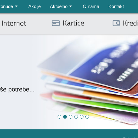
Ponude
Akcije
Aktuelno
O nama
Kontakt
še potrebe...