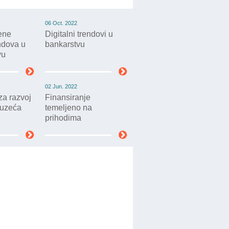
06 Oct. 2022
jene
Digitalni trendovi u
endova u
bankarstvu
vu
02 Jun. 2022
a razvoj
Finansiranje
duzeća
temeljeno na
prihodima