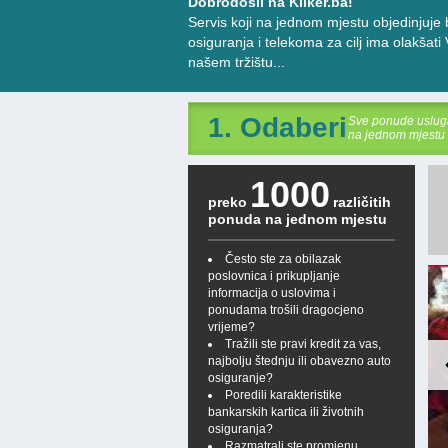
Dobrodošli na Kliker.ba!
Servis koji na jednom mjestu objedinjuje 
osiguranja i telekoma za cilj ima olakša
našem tržištu...
1. Odaberi
Sve ponude uslug
na jednom mjestu
1000
preko
različitih
ponuda na jednom mjestu
Često ste za obilazak
poslovnica i prikupljanje
Sparkasse Bank FIT 4.0 – brzi
informacija o uslovima i
transferi novca širom Evrope uz
ponudama trošili dragocjeno
vrijeme?
minimalne naknade
Tražili ste pravi kredit za vas,
najbolju štednju ili obavezno auto
Sparkasse Bank BiH je uvela FIT 4.0
osiguranje?
(Fast Intragroup Transfer), unaprijeđeni
Poredili karakteristike
interni sistem međunarodnih
bankarskih kartica ili životnih
transfera/plaćanjaunutar banaka članica
osiguranja?
Erste i Steiermaerkische Sparkasse
Razmatrali ste promjenu
 May. 2026